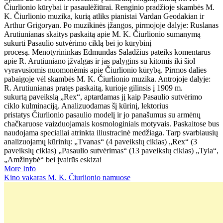
Čiurlionio kūrybai ir pasaulėžiūrai. Renginio pradžioje skambės M.
K. Čiurlionio muzika, kurią atliks pianistai Vardan Geodakian ir
Arthur Grigoryan. Po muzikinės įžangos, pirmojoje dalyje: Ruslanas
Arutiunianas skaitys paskaitą apie M. K. Čiurlionio sumanymą
sukurti Pasaulio sutvėrimo ciklą bei jo kūrybinį
procesą. Menotyrininkas Edmundas Saladžius pateiks komentarus
apie R. Arutiuniano įžvalgas ir jas palygins su kitomis iki šiol
vyravusiomis nuomonėmis apie Čiurlionio kūrybą. Pirmos dalies
pabaigoje vėl skambės M. K. Čiurlionio muzika. Antrojoje dalyje:
R. Arutiunianas pratęs paskaitą, kurioje gilinsis į 1909 m.
sukurtą paveikslą „Rex“, aptardamas jį kaip Pasaulio sutvėrimo
ciklo kulminaciją. Analizuodamas šį kūrinį, lektorius
pristatys Čiurlionio pasaulio modelį ir jo panašumus su armėnų
chačkaruose vaizduojamais kosmologiniais motyvais. Paskaitose bus
naudojama specialiai atrinkta iliustracinė medžiaga. Tarp svarbiausių
analizuojamų kūrinių: „Tvanas“ (4 paveikslų ciklas) „Rex“ (3
paveikslų ciklas) „Pasaulio sutvėrimas“ (13 paveikslų ciklas) „Tyla“,
„Amžinybė“ bei įvairūs eskizai
More Info
Kino vakaras M. K. Čiurlionio namuose