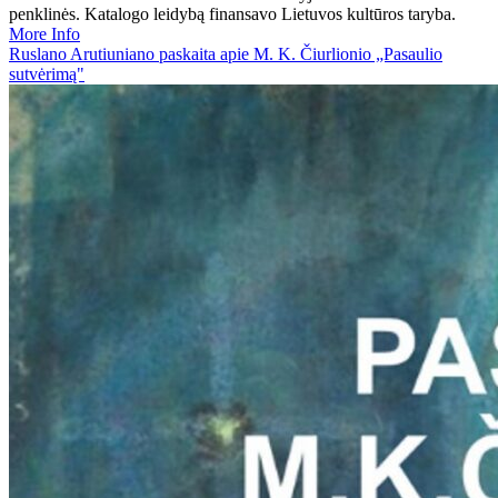
penklinės. Katalogo leidybą finansavo Lietuvos kultūros taryba.
More Info
Ruslano Arutiuniano paskaita apie M. K. Čiurlionio „Pasaulio
sutvėrimą"