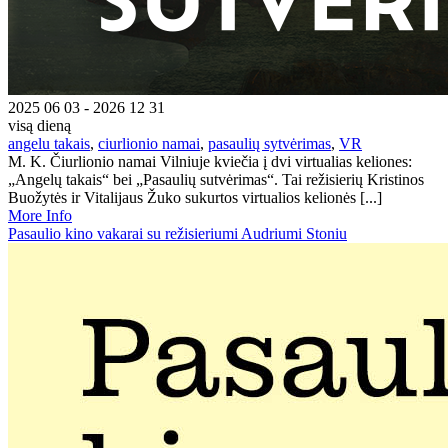
2025 06 03 - 2026 12 31
visą dieną
angelu takais
,
ciurlionio namai
,
pasaulių sytvėrimas
,
VR
M. K. Čiurlionio namai Vilniuje kviečia į dvi virtualias keliones:
„Angelų takais“ bei „Pasaulių sutvėrimas“. Tai režisierių Kristinos
Buožytės ir Vitalijaus Žuko sukurtos virtualios kelionės [...]
More Info
Pasaulio kino vakarai su režisieriumi Audriumi Stoniu