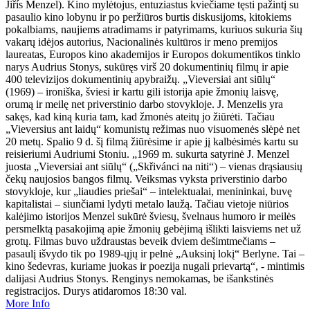
Jiřís Menzel). Kino mylėtojus, entuziastus kviečiame tęsti pažintį su
pasaulio kino lobynu ir po peržiūros burtis diskusijoms, kitokiems
pokalbiams, naujiems atradimams ir patyrimams, kuriuos sukuria šių
vakarų idėjos autorius, Nacionalinės kultūros ir meno premijos
laureatas, Europos kino akademijos ir Europos dokumentikos tinklo
narys Audrius Stonys, sukūręs virš 20 dokumentinių filmų ir apie
400 televizijos dokumentinių apybraižų. „Vieversiai ant siūlų“
(1969) – ironiška, šviesi ir kartu gili istorija apie žmonių laisvę,
orumą ir meilę net priverstinio darbo stovykloje. J. Menzelis yra
sakęs, kad kiną kuria tam, kad žmonės ateitų jo žiūrėti. Tačiau
„Vieversius ant laidų“ komunistų režimas nuo visuomenės slėpė net
20 metų. Spalio 9 d. šį filmą žiūrėsime ir apie jį kalbėsimės kartu su
reisieriumi Audriumi Stoniu. „1969 m. sukurta satyrinė J. Menzel
juosta „Vieversiai ant siūlų“ („Skřivánci na niti“) – vienas drąsiausių
čekų naujosios bangos filmų. Veiksmas vyksta priverstinio darbo
stovykloje, kur „liaudies priešai“ – intelektualai, menininkai, buvę
kapitalistai – siunčiami lydyti metalo laužą. Tačiau vietoje niūrios
kalėjimo istorijos Menzel sukūrė šviesų, švelnaus humoro ir meilės
persmelktą pasakojimą apie žmonių gebėjimą išlikti laisviems net už
grotų. Filmas buvo uždraustas beveik dviem dešimtmečiams –
pasaulį išvydo tik po 1989-ųjų ir pelnė „Auksinį lokį“ Berlyne. Tai –
kino šedevras, kuriame juokas ir poezija nugali prievartą“, - mintimis
dalijasi Audrius Stonys. Renginys nemokamas, be išankstinės
registracijos. Durys atidaromos 18:30 val.
More Info