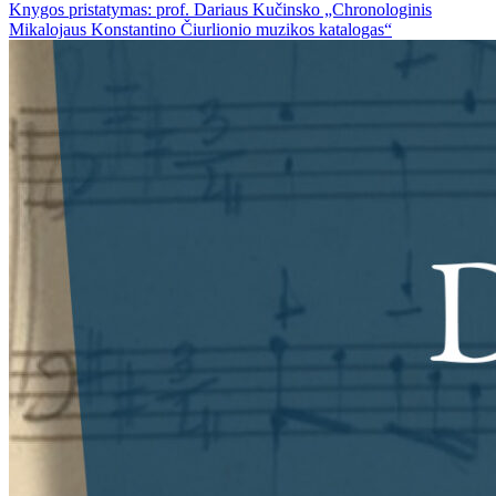
Knygos pristatymas: prof. Dariaus Kučinsko „Chronologinis
Mikalojaus Konstantino Čiurlionio muzikos katalogas“