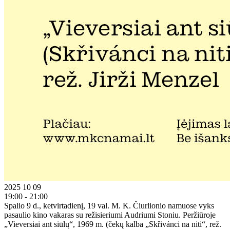
2025 10 09
19:00 - 21:00
Spalio 9 d., ketvirtadienį, 19 val. M. K. Čiurlionio namuose vyks
pasaulio kino vakaras su režisieriumi Audriumi Stoniu. Peržiūroje
„Vieversiai ant siūlų“, 1969 m. (čekų kalba „Skřivánci na niti“, rež.