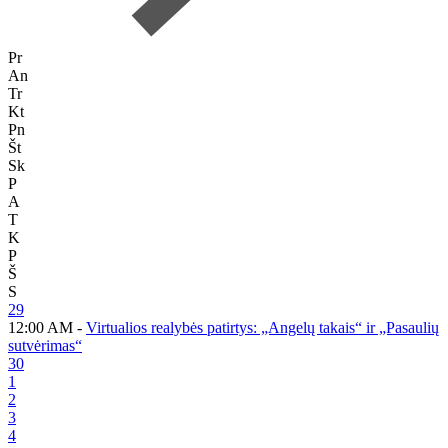
Pr
An
Tr
Kt
Pn
Št
Sk
P
A
T
K
P
Š
S
29
12:00 AM -
Virtualios realybės patirtys: „Angelų takais“ ir „Pasaulių
sutvėrimas“
30
1
2
3
4