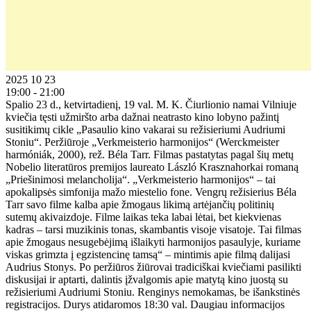
2025 10 23
19:00 - 21:00
Spalio 23 d., ketvirtadienį, 19 val. M. K. Čiurlionio namai Vilniuje
kviečia tęsti užmiršto arba dažnai neatrasto kino lobyno pažintį
susitikimų cikle „Pasaulio kino vakarai su režisieriumi Audriumi
Stoniu“. Peržiūroje „Verkmeisterio harmonijos“ (Werckmeister
harmóniák, 2000), rež. Béla Tarr. Filmas pastatytas pagal šių metų
Nobelio literatūros premijos laureato László Krasznahorkai romaną
„Priešinimosi melancholija“. „Verkmeisterio harmonijos“ – tai
apokalipsės simfonija mažo miestelio fone. Vengrų režisierius Béla
Tarr savo filme kalba apie žmogaus likimą artėjančių politinių
sutemų akivaizdoje. Filme laikas teka labai lėtai, bet kiekvienas
kadras – tarsi muzikinis tonas, skambantis visoje visatoje. Tai filmas
apie žmogaus nesugebėjimą išlaikyti harmonijos pasaulyje, kuriame
viskas grimzta į egzistencinę tamsą“ – mintimis apie filmą dalijasi
Audrius Stonys. Po peržiūros žiūrovai tradiciškai kviečiami pasilikti
diskusijai ir aptarti, dalintis įžvalgomis apie matytą kino juostą su
režisieriumi Audriumi Stoniu. Renginys nemokamas, be išankstinės
registracijos. Durys atidaromos 18:30 val. Daugiau informacijos