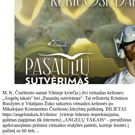
M. K. Čiurlionio namai Vilniuje kviečia į dvi virtualias keliones:
„Angelų takais“ bei „Pasaulių sutvėrimas“. Tai režisierių Kristinos
Buožytės ir Vitalijaus Žuko sukurtos virtualios kelionės po
Mikalojaus Konstantino Čiurlionio kūrybinį palikimą. BILIETAI:
https://angelutakais.lt/vilnius/ (vietoje bilietais neprekiaujama,
galimas įsigijimas tik internetu) „ANGELŲ TAKAIS“ - prestižinius
apdovanojimus pelniusi virtualios realybės patirtis, kurioje leisitės į
pažintį su 60 tiek…