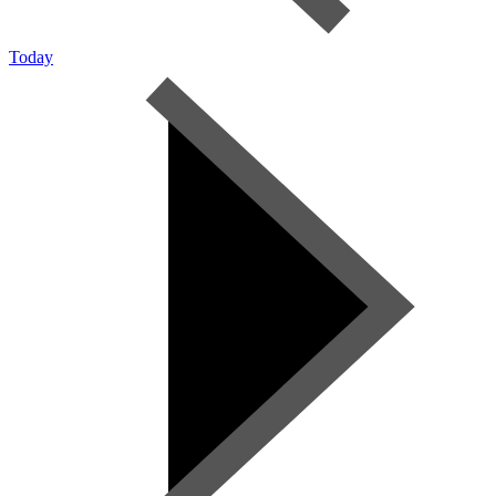
Today