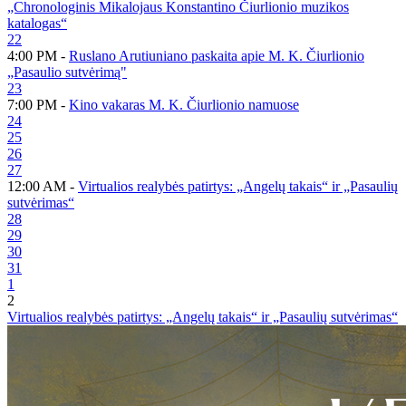
„Chronologinis Mikalojaus Konstantino Čiurlionio muzikos
katalogas“
22
4:00 PM -
Ruslano Arutiuniano paskaita apie M. K. Čiurlionio
„Pasaulio sutvėrimą"
23
7:00 PM -
Kino vakaras M. K. Čiurlionio namuose
24
25
26
27
12:00 AM -
Virtualios realybės patirtys: „Angelų takais“ ir „Pasaulių
sutvėrimas“
28
29
30
31
1
2
Virtualios realybės patirtys: „Angelų takais“ ir „Pasaulių sutvėrimas“