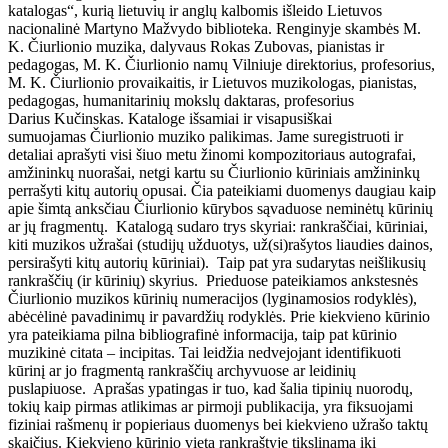
katalogas“, kurią lietuvių ir anglų kalbomis išleido Lietuvos
nacionalinė Martyno Mažvydo biblioteka. Renginyje skambės M.
K. Čiurlionio muzika, dalyvaus Rokas Zubovas, pianistas ir
pedagogas, M. K. Čiurlionio namų Vilniuje direktorius, profesorius,
M. K. Čiurlionio provaikaitis, ir Lietuvos muzikologas, pianistas,
pedagogas, humanitarinių mokslų daktaras, profesorius
Darius Kučinskas. Kataloge išsamiai ir visapusiškai
sumuojamas Čiurlionio muziko palikimas. Jame suregistruoti ir
detaliai aprašyti visi šiuo metu žinomi kompozitoriaus autografai,
amžininkų nuorašai, netgi kartu su Čiurlionio kūriniais amžininkų
perrašyti kitų autorių opusai. Čia pateikiami duomenys daugiau kaip
apie šimtą anksčiau Čiurlionio kūrybos sąvaduose neminėtų kūrinių
ar jų fragmentų. Katalogą sudaro trys skyriai: rankraščiai, kūriniai,
kiti muzikos užrašai (studijų užduotys, už(si)rašytos liaudies dainos,
persirašyti kitų autorių kūriniai). Taip pat yra sudarytas neišlikusių
rankraščių (ir kūrinių) skyrius. Prieduose pateikiamos ankstesnės
Čiurlionio muzikos kūrinių numeracijos (lyginamosios rodyklės),
abėcėlinė pavadinimų ir pavardžių rodyklės. Prie kiekvieno kūrinio
yra pateikiama pilna bibliografinė informacija, taip pat kūrinio
muzikinė citata – incipitas. Tai leidžia nedvejojant identifikuoti
kūrinį ar jo fragmentą rankraščių archyvuose ar leidinių
puslapiuose. Aprašas ypatingas ir tuo, kad šalia tipinių nuorodų,
tokių kaip pirmas atlikimas ar pirmoji publikacija, yra fiksuojami
fiziniai rašmenų ir popieriaus duomenys bei kiekvieno užrašo taktų
skaičius. Kiekvieno kūrinio vieta rankraštyje tikslinama iki