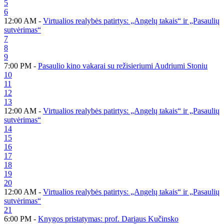
5
6
12:00 AM -
Virtualios realybės patirtys: „Angelų takais“ ir „Pasaulių
sutvėrimas“
7
8
9
7:00 PM -
Pasaulio kino vakarai su režisieriumi Audriumi Stoniu
10
11
12
13
12:00 AM -
Virtualios realybės patirtys: „Angelų takais“ ir „Pasaulių
sutvėrimas“
14
15
16
17
18
19
20
12:00 AM -
Virtualios realybės patirtys: „Angelų takais“ ir „Pasaulių
sutvėrimas“
21
6:00 PM -
Knygos pristatymas: prof. Dariaus Kučinsko