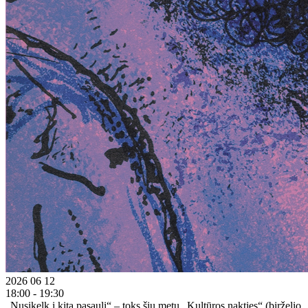
2026 06 12
18:00 - 19:30
„Nusikelk į kitą pasaulį“ – toks šių metų „Kultūros nakties“ (birželio