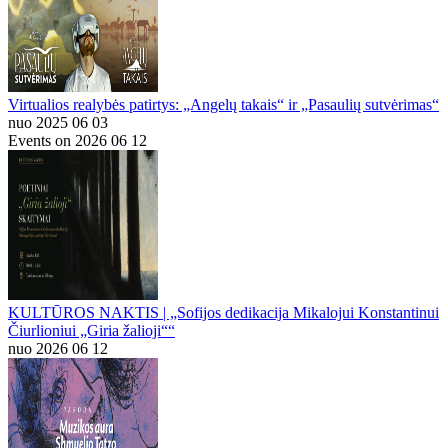
Virtualios realybės patirtys: „Angelų takais“ ir „Pasaulių sutvėrimas“
nuo 2025 06 03
Events on 2026 06 12
KULTŪROS NAKTIS | „Sofijos dedikacija Mikalojui Konstantinui
Čiurlioniui „Giria žalioji““
nuo 2026 06 12