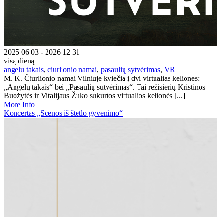
2025 06 03 - 2026 12 31
visą dieną
angelu takais
,
ciurlionio namai
,
pasaulių sytvėrimas
,
VR
M. K. Čiurlionio namai Vilniuje kviečia į dvi virtualias keliones:
„Angelų takais“ bei „Pasaulių sutvėrimas“. Tai režisierių Kristinos
Buožytės ir Vitalijaus Žuko sukurtos virtualios kelionės [...]
More Info
Koncertas „Scenos iš štetlo gyvenimo“