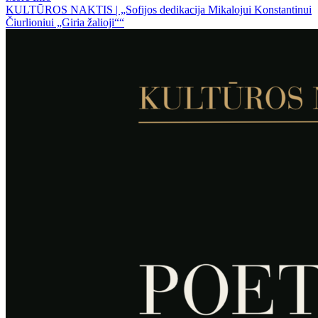
KULTŪROS NAKTIS | „Sofijos dedikacija Mikalojui Konstantinui
Čiurlioniui „Giria žalioji““