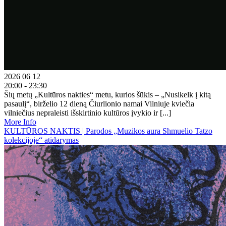
2026 06 12
20:00 - 23:30
Šių metų „Kultūros nakties“ metu, kurios šūkis – „Nusikelk į kitą
pasaulį“, birželio 12 dieną Čiurlionio namai Vilniuje kviečia
vilniečius nepraleisti išskirtinio kultūros įvykio ir [...]
More Info
KULTŪROS NAKTIS | Parodos „Muzikos aura Shmuelio Tatzo
kolekcijoje“ atidarymas