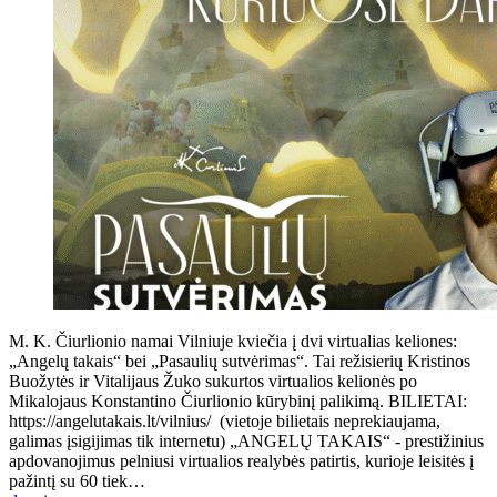
M. K. Čiurlionio namai Vilniuje kviečia į dvi virtualias keliones:
„Angelų takais“ bei „Pasaulių sutvėrimas“. Tai režisierių Kristinos
Buožytės ir Vitalijaus Žuko sukurtos virtualios kelionės po
Mikalojaus Konstantino Čiurlionio kūrybinį palikimą. BILIETAI:
https://angelutakais.lt/vilnius/ (vietoje bilietais neprekiaujama,
galimas įsigijimas tik internetu) „ANGELŲ TAKAIS“ - prestižinius
apdovanojimus pelniusi virtualios realybės patirtis, kurioje leisitės į
pažintį su 60 tiek…