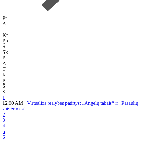
Pr
An
Tr
Kt
Pn
Št
Sk
P
A
T
K
P
Š
S
1
12:00 AM -
Virtualios realybės patirtys: „Angelų takais“ ir „Pasaulių
sutvėrimas“
2
3
4
5
6