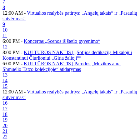
7
8
12:00 AM -
Virtualios realybės patirtys: „Angelų takais“ ir „Pasaulių
sutvėrimas“
9
10
11
6:00 PM -
Koncertas „Scenos iš štetlo gyvenimo“
12
8:00 PM -
KULTŪROS NAKTIS | „Sofijos dedikacija Mikalojui
Konstantinui Čiurlioniui „Giria žalioji““
6:00 PM -
KULTŪROS NAKTIS | Parodos „Muzikos aura
Shmuelio Tatzo kolekcijoje“ atidarymas
13
14
15
12:00 AM -
Virtualios realybės patirtys: „Angelų takais“ ir „Pasaulių
sutvėrimas“
16
17
18
19
20
21
22