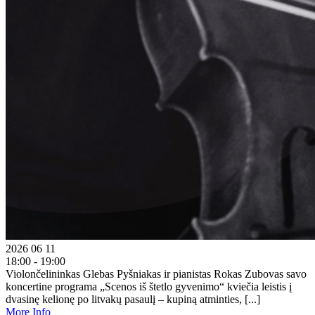
2026 06 11
18:00 - 19:00
Violončelininkas Glebas Pyšniakas ir pianistas Rokas Zubovas savo
koncertine programa „Scenos iš štetlo gyvenimo“ kviečia leistis į
dvasinę kelionę po litvakų pasaulį – kupiną atminties, [...]
More Info