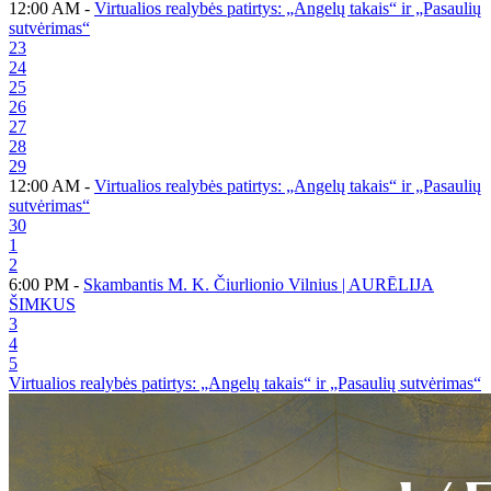
12:00 AM -
Virtualios realybės patirtys: „Angelų takais“ ir „Pasaulių
sutvėrimas“
23
24
25
26
27
28
29
12:00 AM -
Virtualios realybės patirtys: „Angelų takais“ ir „Pasaulių
sutvėrimas“
30
1
2
6:00 PM -
Skambantis M. K. Čiurlionio Vilnius | AURĒLIJA
ŠIMKUS
3
4
5
Virtualios realybės patirtys: „Angelų takais“ ir „Pasaulių sutvėrimas“