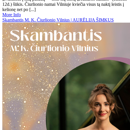
12d.) šūkis. Čiurlionio namai Vilniuje kviečia visus tą naktį leistis į
kelionę net po [...]
More Info
Skambantis M. K. Čiurlionio Vilnius | AURĒLIJA ŠIMKUS