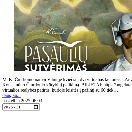
M. K. Čiurlionio namai Vilniuje kviečia į dvi virtualias keliones: „Ang
Konstantino Čiurlionio kūrybinį palikimą. BILIETAI: https://angeluta
virtualios realybės patirtis, kurioje leisitės į pažintį su 60 tiek…
daugiau...
paskelbta
2025 06 03