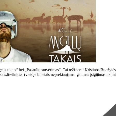
elų takais“ bei „Pasaulių sutvėrimas“. Tai režisierių Kristinos Buožytės
kais.lt/vilnius/ (vietoje bilietais neprekiaujama, galimas įsigijimas 