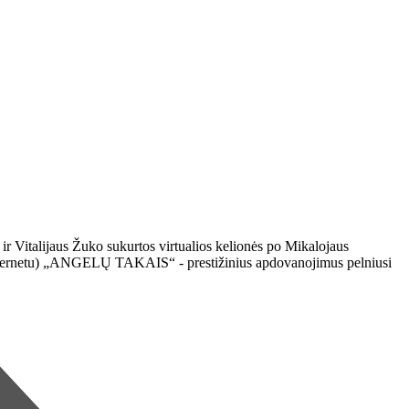
 ir Vitalijaus Žuko sukurtos virtualios kelionės po Mikalojaus
tik internetu) „ANGELŲ TAKAIS“ - prestižinius apdovanojimus pelniusi