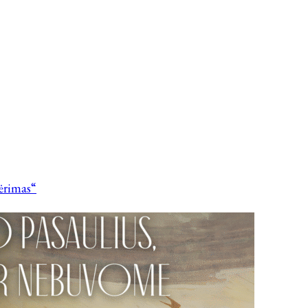
vėrimas“