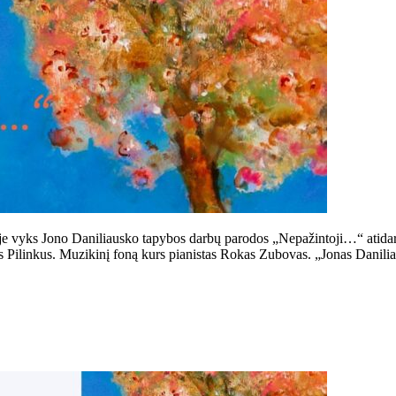
niuje vyks Jono Daniliausko tapybos darbų parodos „Nepažintoji…“ atid
s Pilinkus. Muzikinį foną kurs pianistas Rokas Zubovas. „Jonas Danili