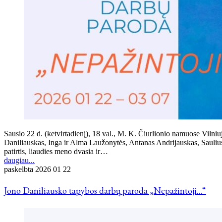
Sausio 22 d. (ketvirtadienį), 18 val., M. K. Čiurlionio namuose Vil
Daniliauskas, Inga ir Alma Laužonytės, Antanas Andrijauskas, Sauliu
patirtis, liaudies meno dvasia ir…
daugiau...
paskelbta
2026 01 22
Jono Daniliausko tapybos darbų paroda „Nepažintoji…“