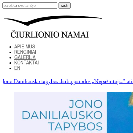
APIE MUS
RENGINIAI
GALERIJA
KONTAKTAI
EN
Jono Daniliausko tapybos darbų parodos „Nepažintoji…“ at