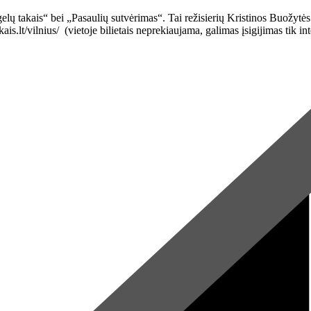
elų takais“ bei „Pasaulių sutvėrimas“. Tai režisierių Kristinos Buožytės
kais.lt/vilnius/ (vietoje bilietais neprekiaujama, galimas įsigijimas 