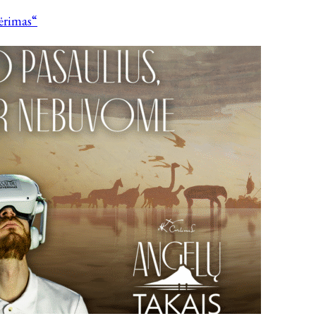
vėrimas“