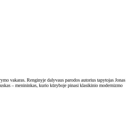
arymo vakaras. Renginyje dalyvaus parodos autorius tapytojas Jonas
auskas – menininkas, kurio kūryboje pinasi klasikinio modernizmo