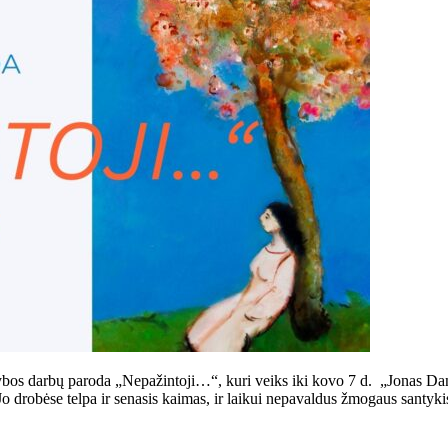
ybos darbų paroda „Nepažintoji…“, kuri veiks iki kovo 7 d. „Jonas Dan
 Jo drobėse telpa ir senasis kaimas, ir laikui nepavaldus žmogaus santy