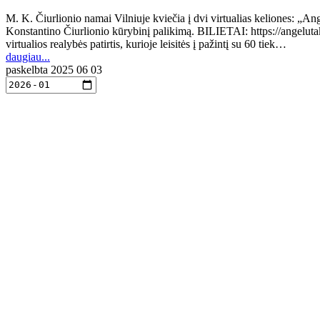
M. K. Čiurlionio namai Vilniuje kviečia į dvi virtualias keliones: „Ang
Konstantino Čiurlionio kūrybinį palikimą. BILIETAI: https://angeluta
virtualios realybės patirtis, kurioje leisitės į pažintį su 60 tiek…
daugiau...
paskelbta
2025 06 03