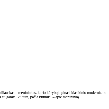
iliauskas – menininkas, kurio kūryboje pinasi klasikinio modernizmo
kis su gamta, kultūra, pačia būtimi“, – apie menininką…