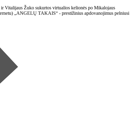
 ir Vitalijaus Žuko sukurtos virtualios kelionės po Mikalojaus
tik internetu) „ANGELŲ TAKAIS“ - prestižinius apdovanojimus pelniusi