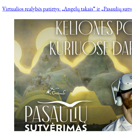
Virtualios realybės patirtys: „Angelų takais“ ir „Pasaulių sut