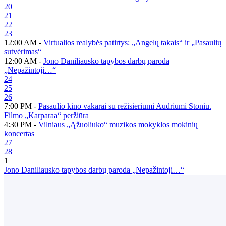
20
21
22
23
12:00 AM -
Virtualios realybės patirtys: „Angelų takais“ ir „Pasaulių
sutvėrimas“
12:00 AM -
Jono Daniliausko tapybos darbų paroda
„Nepažintoji…“
24
25
26
7:00 PM -
Pasaulio kino vakarai su režisieriumi Audriumi Stoniu.
Filmo „Karparaa“ peržiūra
4:30 PM -
Vilniaus „Ąžuoliuko“ muzikos mokyklos mokinių
koncertas
27
28
1
Jono Daniliausko tapybos darbų paroda „Nepažintoji…“