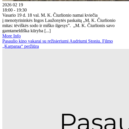
2026 02 19
18:00 - 19:30
Vasario 19 d. 18 val. M. K. Čiurlionio namai kviečia
į menotyrininkės Ingos Laužonytės paskaitą „M. K. Čiurlionio
mitas: tėviškės sodo ir miško ilgesys”. „M. K. Čiurlionis savo
gamtameldiška kūryba [...]
More Info
Pasaulio kino vakarai su režisieriumi Audriumi Stoniu. Filmo
„Karparaa“ peržiūra