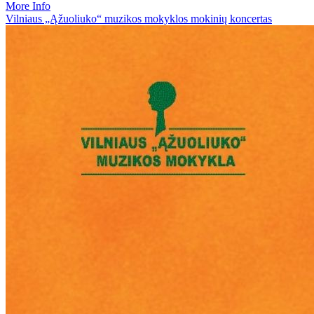
More Info
Vilniaus „Ąžuoliuko“ muzikos mokyklos mokinių koncertas