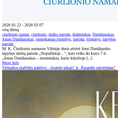
2026 01 22 - 2026 03 07
visą dieną
ciurlionio namai
,
ciurlionis
,
dailės paroda
,
dailininkas
,
Daniliauskas
,
Jonas Daniliauskas
,
nemokamas renginys
,
paroda
,
renginys
,
tapybos
paroda
M. K. Čiurlionio namuose Vilniuje duris atvėrė Jono Daniliausko
tapybos darbų paroda „Nepažintoji…“, kuri veiks iki kovo 7 d.
„Jonas Daniliauskas – menininkas, kurio kūryboje [...]
More Info
Virtualios realybės patirtys: „Angelų takais“ ir „Pasaulių sutvėrimas“