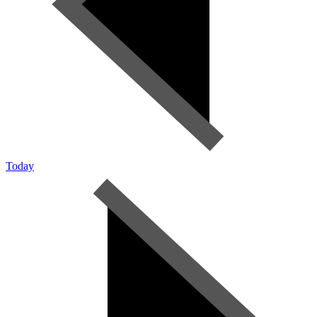
Today