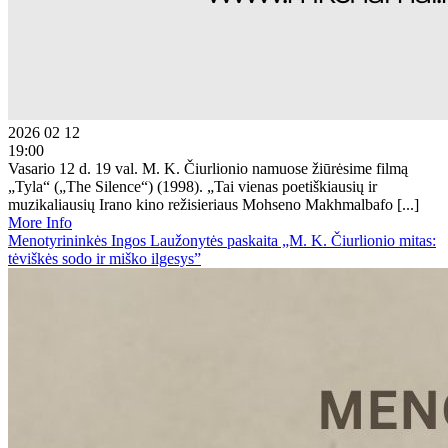
2026 02 12
19:00
Vasario 12 d. 19 val. M. K. Čiurlionio namuose žiūrėsime filmą
„Tyla“ („The Silence“) (1998). „Tai vienas poetiškiausių ir
muzikaliausių Irano kino režisieriaus Mohseno Makhmalbafo [...]
More Info
Menotyrininkės Ingos Laužonytės paskaita „M. K. Čiurlionio mitas:
tėviškės sodo ir miško ilgesys”