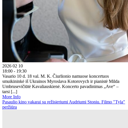
2026 02 10
18:00 - 19:30
Vasario 10 d. 18 val. M. K. Čiurlionio namuose koncertuos
smuikininkė iš Ukrainos Myroslava Kotorovych ir pianistė Milda
Umbrusevičiūtė Kavaliauskienė. Koncerto pavadinimas „Ave“ –
tarsi [...]
More Info
Pasaulio kino vakarai su režisieriumi Audriumi Stoniu. Filmo "Tyla"
peržiūra