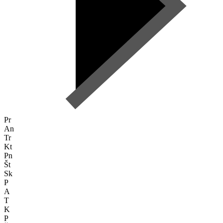
Pr
An
Tr
Kt
Pn
Št
Sk
P
A
T
K
P