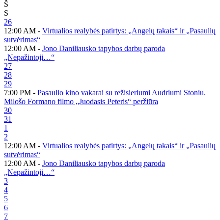
Š
S
26
12:00 AM -
Virtualios realybės patirtys: „Angelų takais“ ir „Pasaulių
sutvėrimas“
12:00 AM -
Jono Daniliausko tapybos darbų paroda
„Nepažintoji…“
27
28
29
7:00 PM -
Pasaulio kino vakarai su režisieriumi Audriumi Stoniu.
Milošo Formano filmo „Juodasis Peteris“ peržiūra
30
31
1
2
12:00 AM -
Virtualios realybės patirtys: „Angelų takais“ ir „Pasaulių
sutvėrimas“
12:00 AM -
Jono Daniliausko tapybos darbų paroda
„Nepažintoji…“
3
4
5
6
7