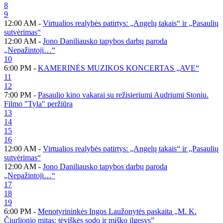
8
9
12:00 AM -
Virtualios realybės patirtys: „Angelų takais“ ir „Pasaulių
sutvėrimas“
12:00 AM -
Jono Daniliausko tapybos darbų paroda
„Nepažintoji…“
10
6:00 PM -
KAMERINĖS MUZIKOS KONCERTAS „AVE“
11
12
7:00 PM -
Pasaulio kino vakarai su režisieriumi Audriumi Stoniu.
Filmo "Tyla" peržiūra
13
14
15
16
12:00 AM -
Virtualios realybės patirtys: „Angelų takais“ ir „Pasaulių
sutvėrimas“
12:00 AM -
Jono Daniliausko tapybos darbų paroda
„Nepažintoji…“
17
18
19
6:00 PM -
Menotyrininkės Ingos Laužonytės paskaita „M. K.
Čiurlionio mitas: tėviškės sodo ir miško ilgesys”