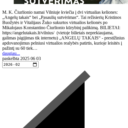
M. K. Čiurlionio namai Vilniuje kviečia į dvi virtualias keliones:
„Angelų takais“ bei „Pasaulių sutvėrimas“. Tai režisierių Kristinos
Buožytės ir Vitalijaus Žuko sukurtos virtualios kelionės po
Mikalojaus Konstantino Čiurlionio kūrybinį palikimą. BILIETAI:
https://angelutakais.lt/vilnius/ (vietoje bilietais neprekiaujama,
galimas įsigijimas tik internetu) „ANGELŲ TAKAIS“ - prestižinius
apdovanojimus pelniusi virtualios realybės patirtis, kurioje leisitės į
pažintį su 60 tiek…
daugiau...
paskelbta
2025 06 03