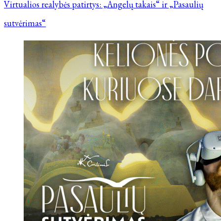
Virtualios realybės patirtys: „Angelų takais“ ir „Pasaulių
sutvėrimas“