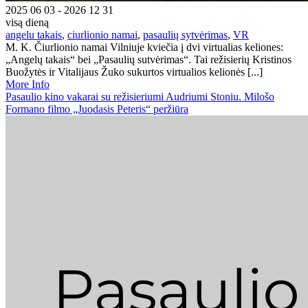
2025 06 03 - 2026 12 31
visą dieną
angelu takais
,
ciurlionio namai
,
pasaulių sytvėrimas
,
VR
M. K. Čiurlionio namai Vilniuje kviečia į dvi virtualias keliones:
„Angelų takais“ bei „Pasaulių sutvėrimas“. Tai režisierių Kristinos
Buožytės ir Vitalijaus Žuko sukurtos virtualios kelionės [...]
More Info
Pasaulio kino vakarai su režisieriumi Audriumi Stoniu. Milošo
Formano filmo „Juodasis Peteris“ peržiūra