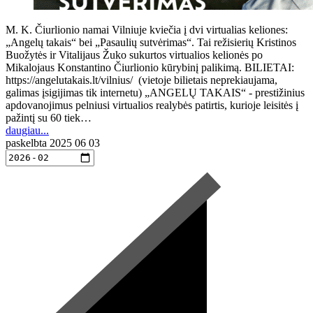
M. K. Čiurlionio namai Vilniuje kviečia į dvi virtualias keliones:
„Angelų takais“ bei „Pasaulių sutvėrimas“. Tai režisierių Kristinos
Buožytės ir Vitalijaus Žuko sukurtos virtualios kelionės po
Mikalojaus Konstantino Čiurlionio kūrybinį palikimą. BILIETAI:
https://angelutakais.lt/vilnius/ (vietoje bilietais neprekiaujama,
galimas įsigijimas tik internetu) „ANGELŲ TAKAIS“ - prestižinius
apdovanojimus pelniusi virtualios realybės patirtis, kurioje leisitės į
pažintį su 60 tiek…
daugiau...
paskelbta
2025 06 03