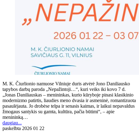
M. K. Čiurlionio namuose Vilniuje duris atvėrė Jono Daniliausko
tapybos darbų paroda „Nepažintoji…“, kuri veiks iki kovo 7 d.
„Jonas Daniliauskas – menininkas, kurio kūryboje pinasi klasikinio
modernizmo patirtis, liaudies meno dvasia ir asmeninė, romantizuota
pasaulėjauta. Jo drobėse telpa ir senasis kaimas, ir laikui nepavaldus
žmogaus santykis su gamta, kultūra, pačia būtimi“, – apie
menininką…
daugiau...
paskelbta
2026 01 22