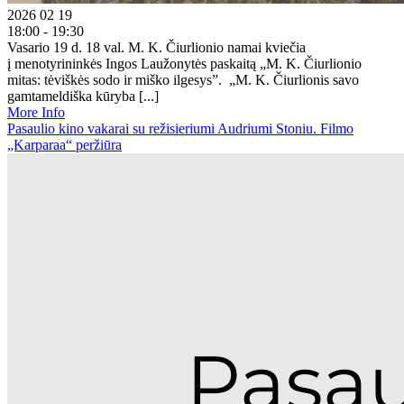
2026 02 19
18:00 - 19:30
Vasario 19 d. 18 val. M. K. Čiurlionio namai kviečia
į menotyrininkės Ingos Laužonytės paskaitą „M. K. Čiurlionio
mitas: tėviškės sodo ir miško ilgesys”. „M. K. Čiurlionis savo
gamtameldiška kūryba [...]
More Info
Pasaulio kino vakarai su režisieriumi Audriumi Stoniu. Filmo
„Karparaa“ peržiūra