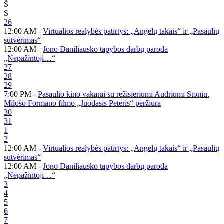
Š
S
26
12:00 AM -
Virtualios realybės patirtys: „Angelų takais“ ir „Pasaulių
sutvėrimas“
12:00 AM -
Jono Daniliausko tapybos darbų paroda
„Nepažintoji…“
27
28
29
7:00 PM -
Pasaulio kino vakarai su režisieriumi Audriumi Stoniu.
Milošo Formano filmo „Juodasis Peteris“ peržiūra
30
31
1
2
12:00 AM -
Virtualios realybės patirtys: „Angelų takais“ ir „Pasaulių
sutvėrimas“
12:00 AM -
Jono Daniliausko tapybos darbų paroda
„Nepažintoji…“
3
4
5
6
7