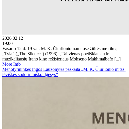
2026 02 12
19:00
Vasario 12 d. 19 val. M. K. Čiurlionio namuose žiūrėsime filmą
„Tyla“ („The Silence“) (1998). „Tai vienas poetiškiausių ir
muzikaliausių Irano kino režisieriaus Mohseno Makhmalbafo [...]
More Info
Menotyrininkės Ingos Laužonytės paskaita „M. K. Čiurlionio mitas:
tėviškės sodo ir miško ilgesys”