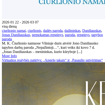
2026 01 22 - 2026 03 07
visą dieną
ciurlionio namai
,
ciurlionis
,
dailės paroda
,
dailininkas
,
Daniliauskas
,
Jonas Daniliauskas
,
nemokamas renginys
,
paroda
,
renginys
,
tapybos
paroda
M. K. Čiurlionio namuose Vilniuje duris atvėrė Jono Daniliausko
tapybos darbų paroda „Nepažintoji…“, kuri veiks iki kovo 7 d.
„Jonas Daniliauskas – menininkas, kurio kūryboje [...]
More Info
Virtualios realybės patirtys: „Angelų takais“ ir „Pasaulių sutvėrimas“