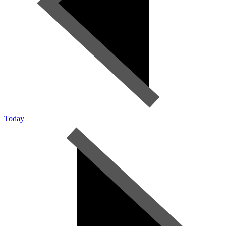
Today