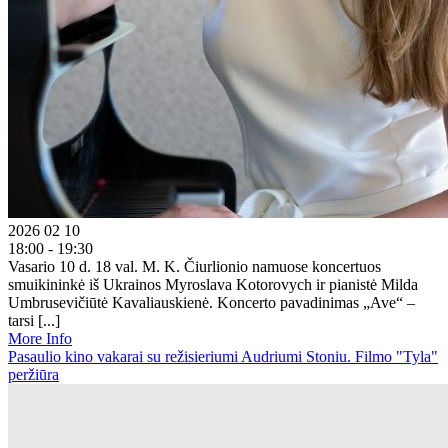
2026 02 10
18:00 - 19:30
Vasario 10 d. 18 val. M. K. Čiurlionio namuose koncertuos
smuikininkė iš Ukrainos Myroslava Kotorovych ir pianistė Milda
Umbrusevičiūtė Kavaliauskienė. Koncerto pavadinimas „Ave“ –
tarsi [...]
More Info
Pasaulio kino vakarai su režisieriumi Audriumi Stoniu. Filmo "Tyla"
peržiūra