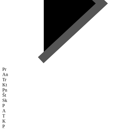
Pr
An
Tr
Kt
Pn
Št
Sk
P
A
T
K
P