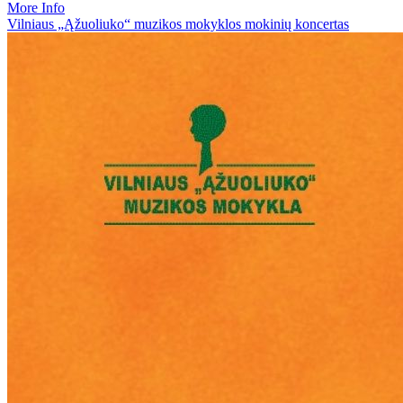
More Info
Vilniaus „Ąžuoliuko“ muzikos mokyklos mokinių koncertas