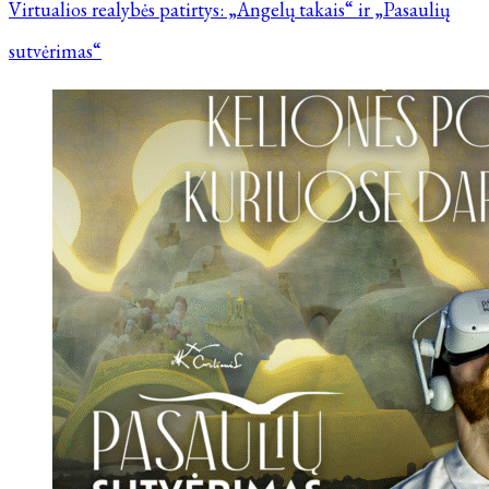
Virtualios realybės patirtys: „Angelų takais“ ir „Pasaulių
sutvėrimas“