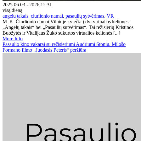
2025 06 03 - 2026 12 31
visą dieną
angelu takais
,
ciurlionio namai
,
pasaulių sytvėrimas
,
VR
M. K. Čiurlionio namai Vilniuje kviečia į dvi virtualias keliones:
„Angelų takais“ bei „Pasaulių sutvėrimas“. Tai režisierių Kristinos
Buožytės ir Vitalijaus Žuko sukurtos virtualios kelionės [...]
More Info
Pasaulio kino vakarai su režisieriumi Audriumi Stoniu. Milošo
Formano filmo „Juodasis Peteris“ peržiūra