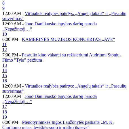
8
9
12:00 AM -
Virtualios realybės patirtys: „Angelų takais“ ir „Pasaulių
sutvėrimas“
12:00 AM -
Jono Daniliausko tapybos darbų paroda
„Nepažintoji…“
10
6:00 PM -
KAMERINĖS MUZIKOS KONCERTAS „AVE“
11
12
7:00 PM -
Pasaulio kino vakarai su režisieriumi Audriumi Stoniu.
Filmo "Tyla" peržiūra
13
14
15
16
12:00 AM -
Virtualios realybės patirtys: „Angelų takais“ ir „Pasaulių
sutvėrimas“
12:00 AM -
Jono Daniliausko tapybos darbų paroda
„Nepažintoji…“
17
18
19
6:00 PM -
Menotyrininkės Ingos Laužonytės paskaita „M. K.
Čiurlionio mitas: tėviškės sodo ir miško ilgesys”