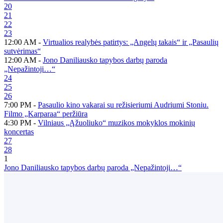
20
21
22
23
12:00 AM -
Virtualios realybės patirtys: „Angelų takais“ ir „Pasaulių
sutvėrimas“
12:00 AM -
Jono Daniliausko tapybos darbų paroda
„Nepažintoji…“
24
25
26
7:00 PM -
Pasaulio kino vakarai su režisieriumi Audriumi Stoniu.
Filmo „Karparaa“ peržiūra
4:30 PM -
Vilniaus „Ąžuoliuko“ muzikos mokyklos mokinių
koncertas
27
28
1
Jono Daniliausko tapybos darbų paroda „Nepažintoji…“