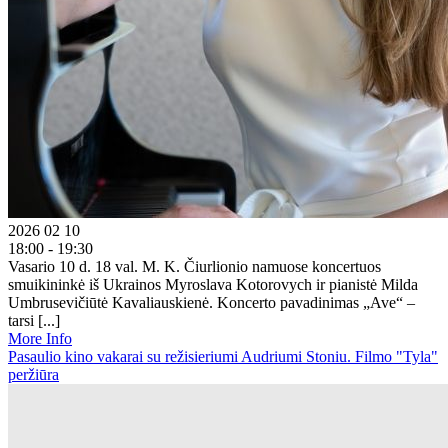
2026 02 10
18:00 - 19:30
Vasario 10 d. 18 val. M. K. Čiurlionio namuose koncertuos
smuikininkė iš Ukrainos Myroslava Kotorovych ir pianistė Milda
Umbrusevičiūtė Kavaliauskienė. Koncerto pavadinimas „Ave“ –
tarsi [...]
More Info
Pasaulio kino vakarai su režisieriumi Audriumi Stoniu. Filmo "Tyla"
peržiūra