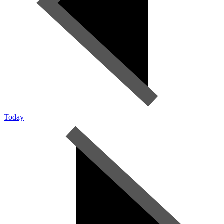
Today