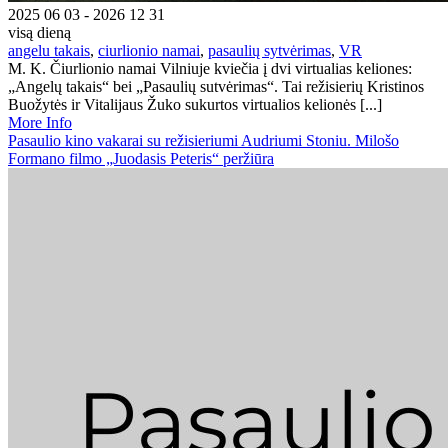
2025 06 03 - 2026 12 31
visą dieną
angelu takais
,
ciurlionio namai
,
pasaulių sytvėrimas
,
VR
M. K. Čiurlionio namai Vilniuje kviečia į dvi virtualias keliones:
„Angelų takais“ bei „Pasaulių sutvėrimas“. Tai režisierių Kristinos
Buožytės ir Vitalijaus Žuko sukurtos virtualios kelionės [...]
More Info
Pasaulio kino vakarai su režisieriumi Audriumi Stoniu. Milošo
Formano filmo „Juodasis Peteris“ peržiūra