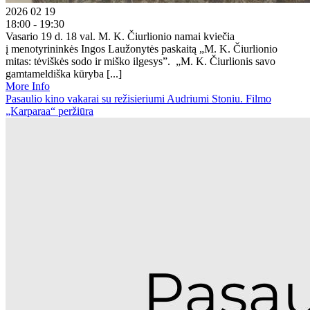
2026 02 19
18:00 - 19:30
Vasario 19 d. 18 val. M. K. Čiurlionio namai kviečia
į menotyrininkės Ingos Laužonytės paskaitą „M. K. Čiurlionio
mitas: tėviškės sodo ir miško ilgesys”. „M. K. Čiurlionis savo
gamtameldiška kūryba [...]
More Info
Pasaulio kino vakarai su režisieriumi Audriumi Stoniu. Filmo
„Karparaa“ peržiūra