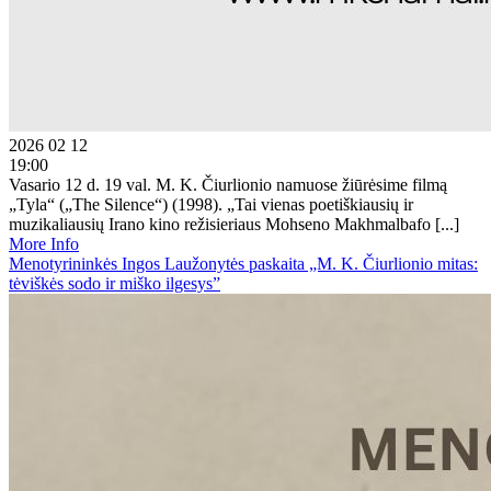
2026 02 12
19:00
Vasario 12 d. 19 val. M. K. Čiurlionio namuose žiūrėsime filmą
„Tyla“ („The Silence“) (1998). „Tai vienas poetiškiausių ir
muzikaliausių Irano kino režisieriaus Mohseno Makhmalbafo [...]
More Info
Menotyrininkės Ingos Laužonytės paskaita „M. K. Čiurlionio mitas:
tėviškės sodo ir miško ilgesys”