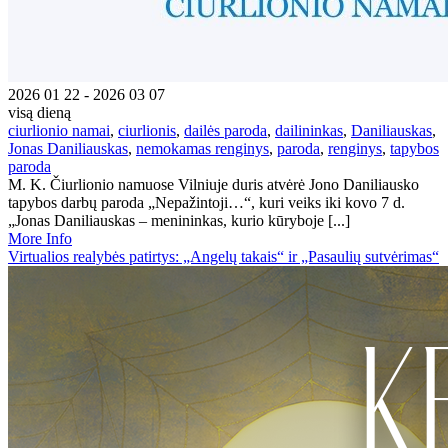
2026 01 22 - 2026 03 07
visą dieną
ciurlionio namai
,
ciurlionis
,
dailės paroda
,
dailininkas
,
Daniliauskas
,
Jonas Daniliauskas
,
nemokamas renginys
,
paroda
,
renginys
,
tapybos
paroda
M. K. Čiurlionio namuose Vilniuje duris atvėrė Jono Daniliausko
tapybos darbų paroda „Nepažintoji…“, kuri veiks iki kovo 7 d.
„Jonas Daniliauskas – menininkas, kurio kūryboje [...]
More Info
Virtualios realybės patirtys: „Angelų takais“ ir „Pasaulių sutvėrimas“