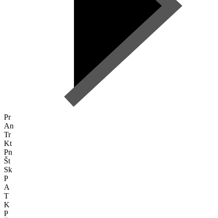
Pr
An
Tr
Kt
Pn
Št
Sk
P
A
T
K
P