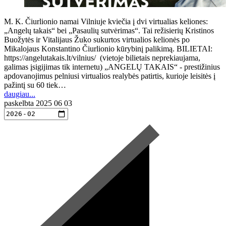
M. K. Čiurlionio namai Vilniuje kviečia į dvi virtualias keliones:
„Angelų takais“ bei „Pasaulių sutvėrimas“. Tai režisierių Kristinos
Buožytės ir Vitalijaus Žuko sukurtos virtualios kelionės po
Mikalojaus Konstantino Čiurlionio kūrybinį palikimą. BILIETAI:
https://angelutakais.lt/vilnius/ (vietoje bilietais neprekiaujama,
galimas įsigijimas tik internetu) „ANGELŲ TAKAIS“ - prestižinius
apdovanojimus pelniusi virtualios realybės patirtis, kurioje leisitės į
pažintį su 60 tiek…
daugiau...
paskelbta
2025 06 03