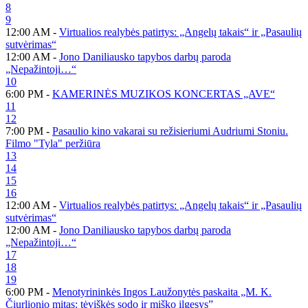
8
9
12:00 AM -
Virtualios realybės patirtys: „Angelų takais“ ir „Pasaulių
sutvėrimas“
12:00 AM -
Jono Daniliausko tapybos darbų paroda
„Nepažintoji…“
10
6:00 PM -
KAMERINĖS MUZIKOS KONCERTAS „AVE“
11
12
7:00 PM -
Pasaulio kino vakarai su režisieriumi Audriumi Stoniu.
Filmo "Tyla" peržiūra
13
14
15
16
12:00 AM -
Virtualios realybės patirtys: „Angelų takais“ ir „Pasaulių
sutvėrimas“
12:00 AM -
Jono Daniliausko tapybos darbų paroda
„Nepažintoji…“
17
18
19
6:00 PM -
Menotyrininkės Ingos Laužonytės paskaita „M. K.
Čiurlionio mitas: tėviškės sodo ir miško ilgesys”