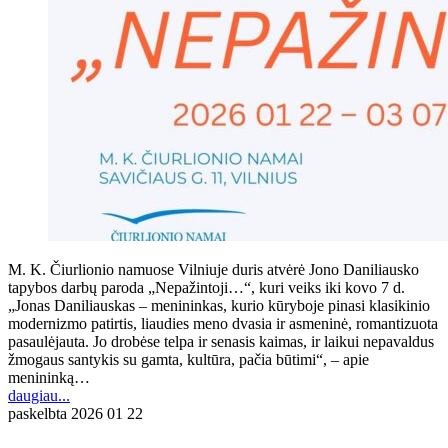
M. K. Čiurlionio namuose Vilniuje duris atvėrė Jono Daniliausko
tapybos darbų paroda „Nepažintoji…“, kuri veiks iki kovo 7 d.
„Jonas Daniliauskas – menininkas, kurio kūryboje pinasi klasikinio
modernizmo patirtis, liaudies meno dvasia ir asmeninė, romantizuota
pasaulėjauta. Jo drobėse telpa ir senasis kaimas, ir laikui nepavaldus
žmogaus santykis su gamta, kultūra, pačia būtimi“, – apie
menininką…
daugiau...
paskelbta
2026 01 22