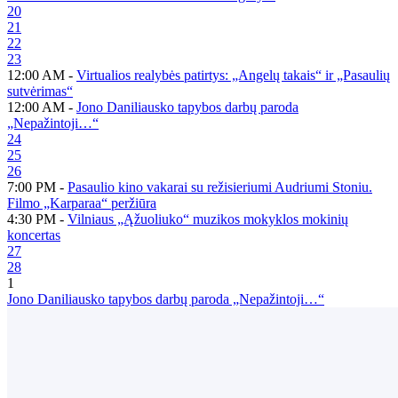
20
21
22
23
12:00 AM -
Virtualios realybės patirtys: „Angelų takais“ ir „Pasaulių
sutvėrimas“
12:00 AM -
Jono Daniliausko tapybos darbų paroda
„Nepažintoji…“
24
25
26
7:00 PM -
Pasaulio kino vakarai su režisieriumi Audriumi Stoniu.
Filmo „Karparaa“ peržiūra
4:30 PM -
Vilniaus „Ąžuoliuko“ muzikos mokyklos mokinių
koncertas
27
28
1
Jono Daniliausko tapybos darbų paroda „Nepažintoji…“