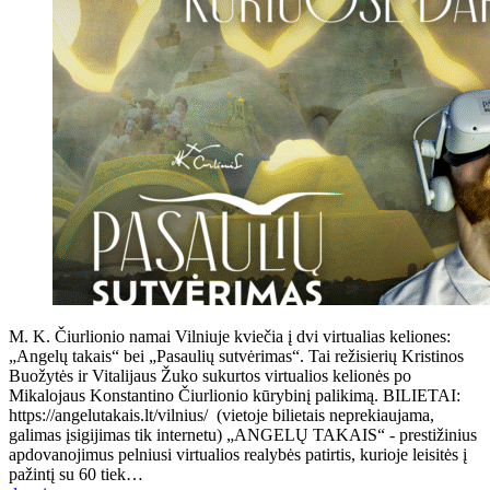
M. K. Čiurlionio namai Vilniuje kviečia į dvi virtualias keliones:
„Angelų takais“ bei „Pasaulių sutvėrimas“. Tai režisierių Kristinos
Buožytės ir Vitalijaus Žuko sukurtos virtualios kelionės po
Mikalojaus Konstantino Čiurlionio kūrybinį palikimą. BILIETAI:
https://angelutakais.lt/vilnius/ (vietoje bilietais neprekiaujama,
galimas įsigijimas tik internetu) „ANGELŲ TAKAIS“ - prestižinius
apdovanojimus pelniusi virtualios realybės patirtis, kurioje leisitės į
pažintį su 60 tiek…