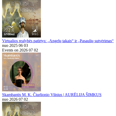
Virtualios realybės patirtys: „Angelų takais“ ir „Pasaulių sutvėrimas“
nuo 2025 06 03
Events on 2026 07 02
Skambantis M. K. Čiurlionio Vilnius | AURĒLIJA ŠIMKUS
nuo 2026 07 02