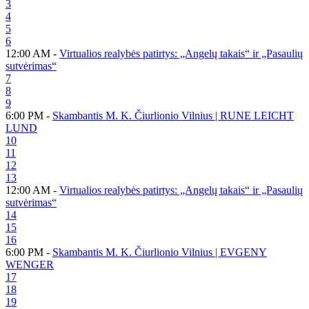
3
4
5
6
12:00 AM -
Virtualios realybės patirtys: „Angelų takais“ ir „Pasaulių
sutvėrimas“
7
8
9
6:00 PM -
Skambantis M. K. Čiurlionio Vilnius | RUNE LEICHT
LUND
10
11
12
13
12:00 AM -
Virtualios realybės patirtys: „Angelų takais“ ir „Pasaulių
sutvėrimas“
14
15
16
6:00 PM -
Skambantis M. K. Čiurlionio Vilnius | EVGENY
WENGER
17
18
19