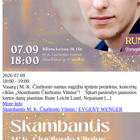
2026 07 09
18:00 - 19:00
Vasarą į M. K. Čiurlionio namus sugrįžta tęstinis projektas, koncertų
ciklas „Skambantis Čiurlionio Vilnius“! Šįkart pasirodys jaunosios
kartos danų pianistas Rune Leicht Lund. Nepaisant [...]
More Info
Skambantis M. K. Čiurlionio Vilnius | EVGENY WENGER