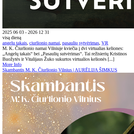
2025 06 03 - 2026 12 31
visą dieną
angelu takais
,
ciurlionio namai
,
pasaulių sytvėrimas
,
VR
M. K. Čiurlionio namai Vilniuje kviečia į dvi virtualias keliones:
„Angelų takais“ bei „Pasaulių sutvėrimas“. Tai režisierių Kristinos
Buožytės ir Vitalijaus Žuko sukurtos virtualios kelionės [...]
More Info
Skambantis M. K. Čiurlionio Vilnius | AURĒLIJA ŠIMKUS