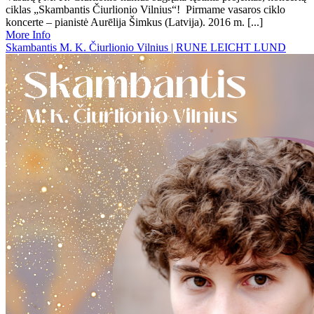
ciklas „Skambantis Čiurlionio Vilnius“! Pirmame vasaros ciklo
koncerte – pianistė Aurēlija Šimkus (Latvija). 2016 m. [...]
More Info
Skambantis M. K. Čiurlionio Vilnius | RUNE LEICHT LUND