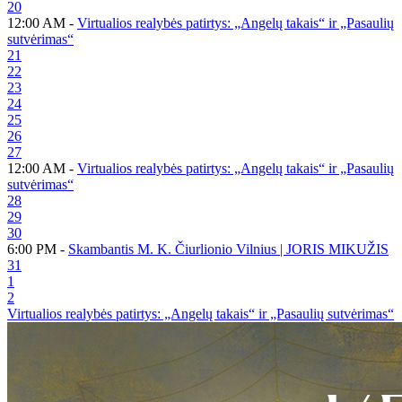
20
12:00 AM -
Virtualios realybės patirtys: „Angelų takais“ ir „Pasaulių
sutvėrimas“
21
22
23
24
25
26
27
12:00 AM -
Virtualios realybės patirtys: „Angelų takais“ ir „Pasaulių
sutvėrimas“
28
29
30
6:00 PM -
Skambantis M. K. Čiurlionio Vilnius | JORIS MIKUŽIS
31
1
2
Virtualios realybės patirtys: „Angelų takais“ ir „Pasaulių sutvėrimas“