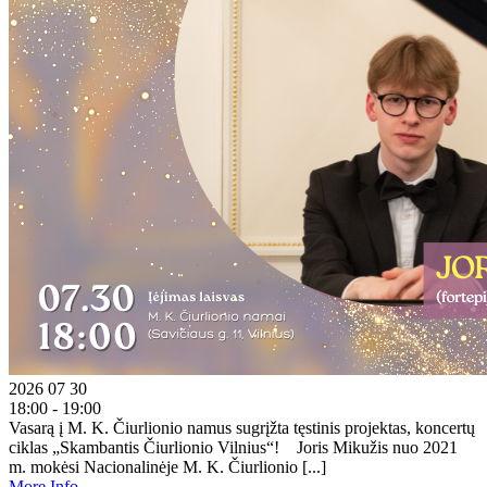
2026 07 30
18:00 - 19:00
Vasarą į M. K. Čiurlionio namus sugrįžta tęstinis projektas, koncertų
ciklas „Skambantis Čiurlionio Vilnius“! Joris Mikužis nuo 2021
m. mokėsi Nacionalinėje M. K. Čiurlionio [...]
More Info