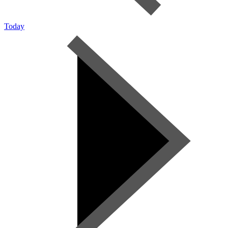
Today