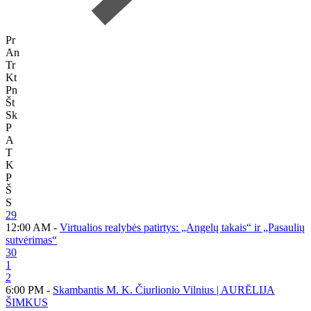
Pr
An
Tr
Kt
Pn
Št
Sk
P
A
T
K
P
Š
S
29
12:00 AM -
Virtualios realybės patirtys: „Angelų takais“ ir „Pasaulių
sutvėrimas“
30
1
2
6:00 PM -
Skambantis M. K. Čiurlionio Vilnius | AURĒLIJA
ŠIMKUS