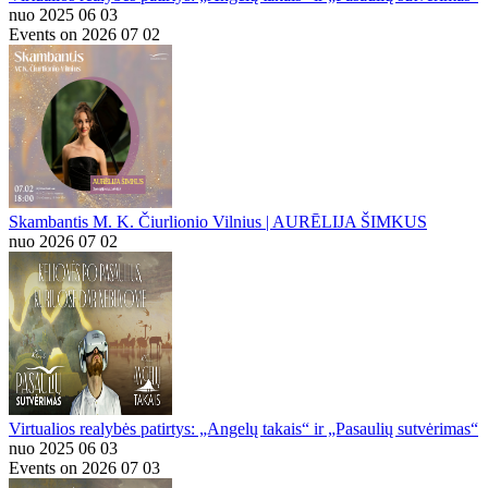
nuo 2025 06 03
Events on 2026 07 02
Skambantis M. K. Čiurlionio Vilnius | AURĒLIJA ŠIMKUS
nuo 2026 07 02
Virtualios realybės patirtys: „Angelų takais“ ir „Pasaulių sutvėrimas“
nuo 2025 06 03
Events on 2026 07 03