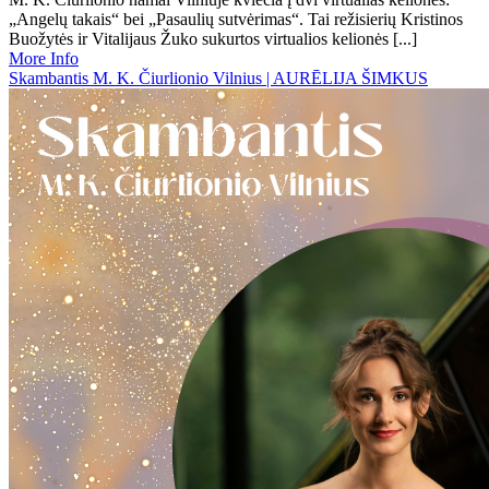
„Angelų takais“ bei „Pasaulių sutvėrimas“. Tai režisierių Kristinos
Buožytės ir Vitalijaus Žuko sukurtos virtualios kelionės [...]
More Info
Skambantis M. K. Čiurlionio Vilnius | AURĒLIJA ŠIMKUS