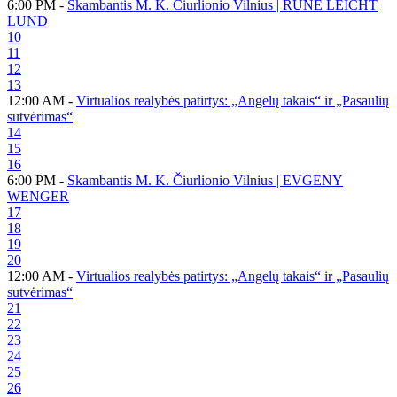
6:00 PM -
Skambantis M. K. Čiurlionio Vilnius | RUNE LEICHT
LUND
10
11
12
13
12:00 AM -
Virtualios realybės patirtys: „Angelų takais“ ir „Pasaulių
sutvėrimas“
14
15
16
6:00 PM -
Skambantis M. K. Čiurlionio Vilnius | EVGENY
WENGER
17
18
19
20
12:00 AM -
Virtualios realybės patirtys: „Angelų takais“ ir „Pasaulių
sutvėrimas“
21
22
23
24
25
26