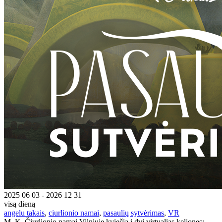
2025 06 03 - 2026 12 31
visą dieną
angelu takais
,
ciurlionio namai
,
pasaulių sytvėrimas
,
VR
M. K. Čiurlionio namai Vilniuje kviečia į dvi virtualias keliones: