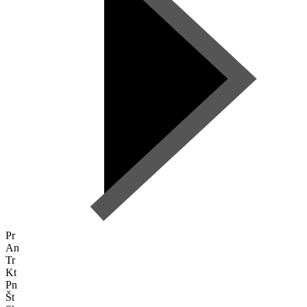
Pr
An
Tr
Kt
Pn
Št