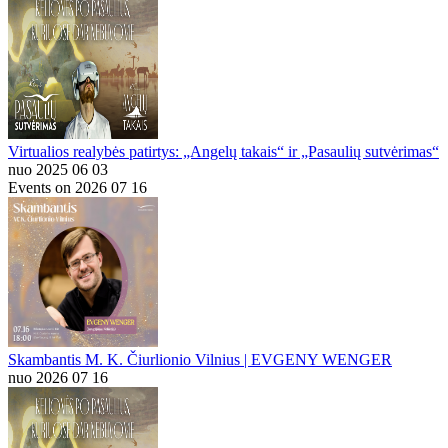
Virtualios realybės patirtys: „Angelų takais“ ir „Pasaulių sutvėrimas“
nuo 2025 06 03
Events on 2026 07 16
Skambantis M. K. Čiurlionio Vilnius | EVGENY WENGER
nuo 2026 07 16