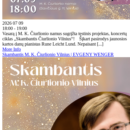
2026 07 09
18:00 - 19:00
Vasarą į M. K. Čiurlionio namus sugrįžta tęstinis projektas, koncertų
ciklas „Skambantis Čiurlionio Vilnius“! Šįkart pasirodys jaunosios
kartos danų pianistas Rune Leicht Lund. Nepaisant [...]
More Info
Skambantis M. K. Čiurlionio Vilnius | EVGENY WENGER