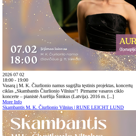
2026 07 02
18:00 - 19:00
Vasarą į M. K. Čiurlionio namus sugrįžta tęstinis projektas, koncertų
ciklas „Skambantis Čiurlionio Vilnius“! Pirmame vasaros ciklo
koncerte – pianistė Aurēlija Šimkus (Latvija). 2016 m. [...]
More Info
Skambantis M. K. Čiurlionio Vilnius | RUNE LEICHT LUND