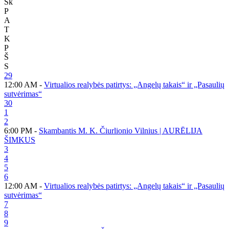
Sk
P
A
T
K
P
Š
S
29
12:00 AM -
Virtualios realybės patirtys: „Angelų takais“ ir „Pasaulių
sutvėrimas“
30
1
2
6:00 PM -
Skambantis M. K. Čiurlionio Vilnius | AURĒLIJA
ŠIMKUS
3
4
5
6
12:00 AM -
Virtualios realybės patirtys: „Angelų takais“ ir „Pasaulių
sutvėrimas“
7
8
9