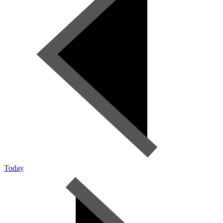
Today