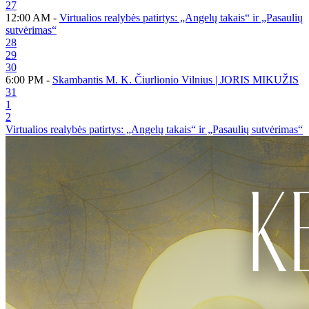
27
12:00 AM -
Virtualios realybės patirtys: „Angelų takais“ ir „Pasaulių
sutvėrimas“
28
29
30
6:00 PM -
Skambantis M. K. Čiurlionio Vilnius | JORIS MIKUŽIS
31
1
2
Virtualios realybės patirtys: „Angelų takais“ ir „Pasaulių sutvėrimas“