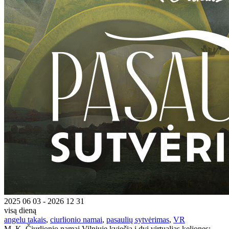
2025 06 03 - 2026 12 31
visą dieną
angelu takais
,
ciurlionio namai
,
pasaulių sytvėrimas
,
VR
M. K. Čiurlionio namai Vilniuje kviečia į dvi virtualias keliones: