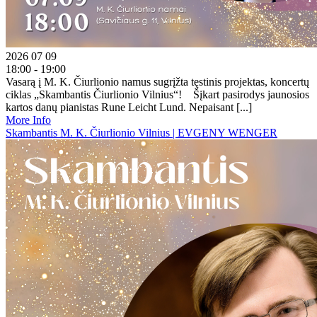
2026 07 09
18:00 - 19:00
Vasarą į M. K. Čiurlionio namus sugrįžta tęstinis projektas, koncertų
ciklas „Skambantis Čiurlionio Vilnius“! Šįkart pasirodys jaunosios
kartos danų pianistas Rune Leicht Lund. Nepaisant [...]
More Info
Skambantis M. K. Čiurlionio Vilnius | EVGENY WENGER