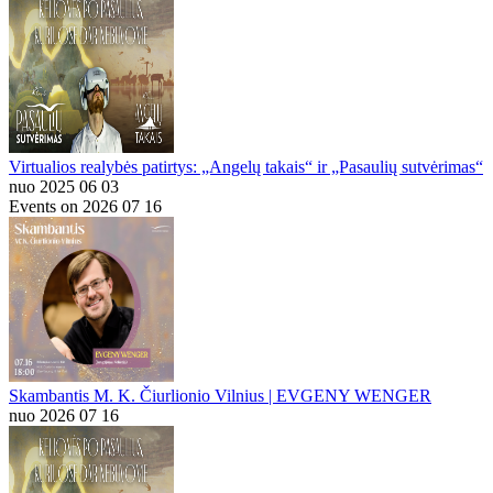
Virtualios realybės patirtys: „Angelų takais“ ir „Pasaulių sutvėrimas“
nuo 2025 06 03
Events on 2026 07 16
Skambantis M. K. Čiurlionio Vilnius | EVGENY WENGER
nuo 2026 07 16