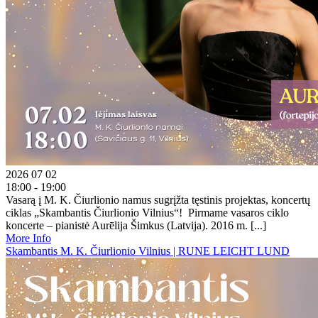
2026 07 02
18:00 - 19:00
Vasarą į M. K. Čiurlionio namus sugrįžta tęstinis projektas, koncertų
ciklas „Skambantis Čiurlionio Vilnius“! Pirmame vasaros ciklo
koncerte – pianistė Aurēlija Šimkus (Latvija). 2016 m. [...]
More Info
Skambantis M. K. Čiurlionio Vilnius | RUNE LEICHT LUND