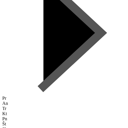
Pr
An
Tr
Kt
Pn
Št