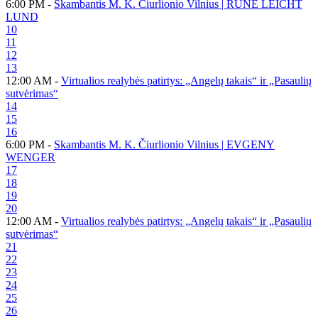
6:00 PM -
Skambantis M. K. Čiurlionio Vilnius | RUNE LEICHT
LUND
10
11
12
13
12:00 AM -
Virtualios realybės patirtys: „Angelų takais“ ir „Pasaulių
sutvėrimas“
14
15
16
6:00 PM -
Skambantis M. K. Čiurlionio Vilnius | EVGENY
WENGER
17
18
19
20
12:00 AM -
Virtualios realybės patirtys: „Angelų takais“ ir „Pasaulių
sutvėrimas“
21
22
23
24
25
26