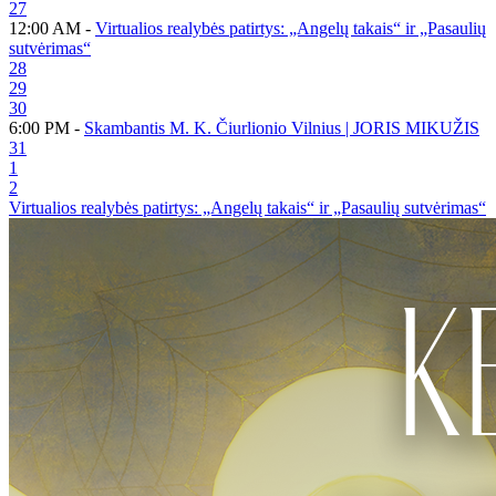
27
12:00 AM -
Virtualios realybės patirtys: „Angelų takais“ ir „Pasaulių
sutvėrimas“
28
29
30
6:00 PM -
Skambantis M. K. Čiurlionio Vilnius | JORIS MIKUŽIS
31
1
2
Virtualios realybės patirtys: „Angelų takais“ ir „Pasaulių sutvėrimas“