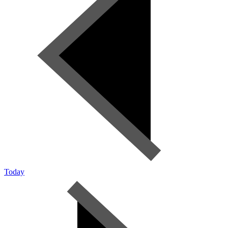
Today