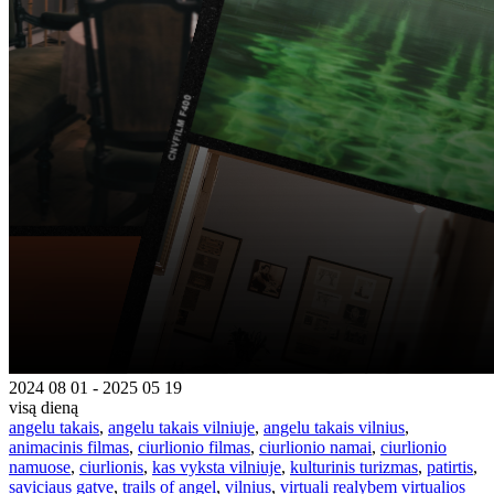
2024 08 01 - 2025 05 19
visą dieną
angelu takais
,
angelu takais vilniuje
,
angelu takais vilnius
,
animacinis filmas
,
ciurlionio filmas
,
ciurlionio namai
,
ciurlionio
namuose
,
ciurlionis
,
kas vyksta vilniuje
,
kulturinis turizmas
,
patirtis
,
saviciaus gatve
,
trails of angel
,
vilnius
,
virtuali realybem virtualios