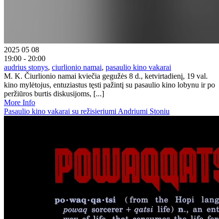
2025 05 08
19:00 - 20:00
audrius stonys
,
ciurlionio namai
,
pasaulio kino vakarai
M. K. Čiurlionio namai kviečia gegužės 8 d., ketvirtadienį, 19 val.
kino mylėtojus, entuziastus tęsti pažintį su pasaulio kino lobynu ir po
peržiūros burtis diskusijoms, [...]
More Info
Pasaulio kino vakarai su režisieriumi Andriumi Stoniu