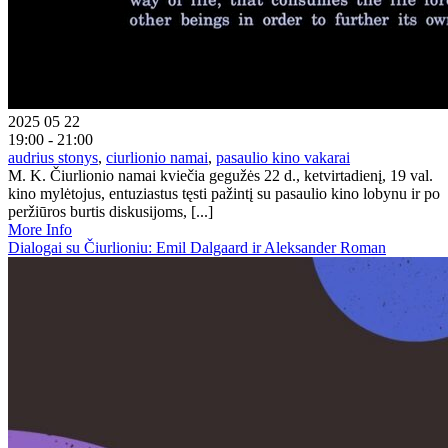
2025 05 22
19:00 - 21:00
audrius stonys
,
ciurlionio namai
,
pasaulio kino vakarai
M. K. Čiurlionio namai kviečia gegužės 22 d., ketvirtadienį, 19 val.
kino mylėtojus, entuziastus tęsti pažintį su pasaulio kino lobynu ir po
peržiūros burtis diskusijoms, [...]
More Info
Dialogai su Čiurlioniu: Emil Dalgaard ir Aleksander Roman