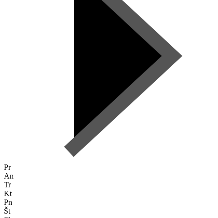
Pr
An
Tr
Kt
Pn
Št