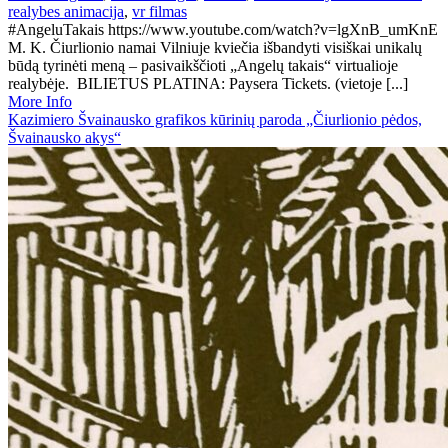
realybes animacija
,
vr filmas
#AngeluTakais https://www.youtube.com/watch?v=lgXnB_umKnE
M. K. Čiurlionio namai Vilniuje kviečia išbandyti visiškai unikalų
būdą tyrinėti meną – pasivaikščioti „Angelų takais“ virtualioje
realybėje. BILIETUS PLATINA: Paysera Tickets. (vietoje [...]
More Info
Kazimiero Švainausko grafikos kūrinių paroda „Čiurlionio pėdos,
Švainausko akys“