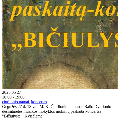
2025 05 27
18:00 - 19:00
ciurlionio namai
,
koncertas
Gegužės 27 d. 18 val. M. K. Čiurlionio namuose Balio Dvarionio
dešimtmetės muzikos mokyklos mokinių paskaita-koncertas
"Bičiulystė". Kviečiame!