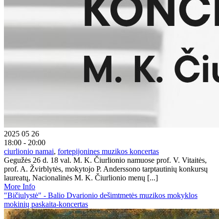
2025 05 26
18:00 - 20:00
ciurlionio namai
,
fortepijonines muzikos koncertas
Gegužės 26 d. 18 val. M. K. Čiurlionio namuose prof. V. Vitaitės,
prof. A. Žvirblytės, mokytojo P. Anderssono tarptautinių konkursų
laureatų, Nacionalinės M. K. Čiurlionio menų [...]
More Info
"Bičiulystė" - Balio Dvarionio dešimtmetės muzikos mokyklos
mokinių paskaita-koncertas