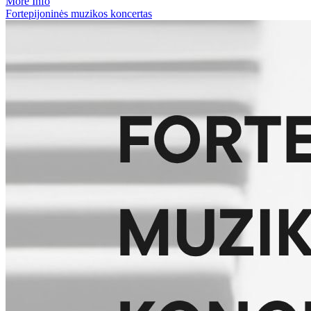
More Info
Fortepijoninės muzikos koncertas