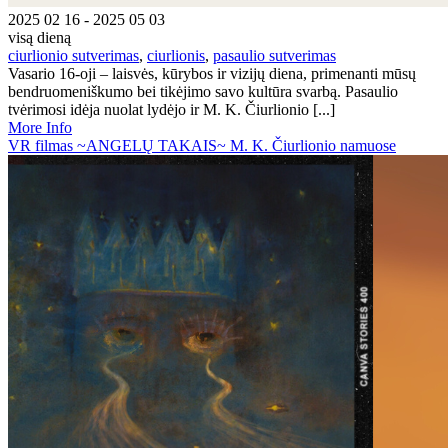
2025 02 16 - 2025 05 03
visą dieną
ciurlionio sutverimas
,
ciurlionis
,
pasaulio sutverimas
Vasario 16-oji – laisvės, kūrybos ir vizijų diena, primenanti mūsų
bendruomeniškumo bei tikėjimo savo kultūra svarbą. Pasaulio
tvėrimosi idėja nuolat lydėjo ir M. K. Čiurlionio [...]
More Info
VR filmas ~ANGELŲ TAKAIS~ M. K. Čiurlionio namuose