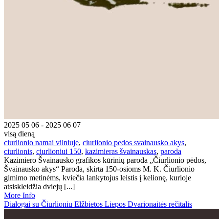
2025 05 06 - 2025 06 07
visą dieną
ciurlionio namai vilniuje
,
ciurlionio pedos svainausko akys
,
ciurlionis
,
ciurlioniui 150
,
kazimieras švainauskas
,
paroda
Kazimiero Švainausko grafikos kūrinių paroda „Čiurlionio pėdos,
Švainausko akys“ Paroda, skirta 150-osioms M. K. Čiurlionio
gimimo metinėms, kviečia lankytojus leistis į kelionę, kurioje
atsiskleidžia dviejų [...]
More Info
Dialogai su Čiurlioniu Elžbietos Liepos Dvarionaitės rečitalis