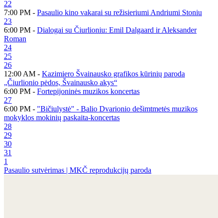
22
7:00 PM -
Pasaulio kino vakarai su režisieriumi Andriumi Stoniu
23
6:00 PM -
Dialogai su Čiurlioniu: Emil Dalgaard ir Aleksander
Roman
24
25
26
12:00 AM -
Kazimiero Švainausko grafikos kūrinių paroda
„Čiurlionio pėdos, Švainausko akys“
6:00 PM -
Fortepijoninės muzikos koncertas
27
6:00 PM -
"Bičiulystė" - Balio Dvarionio dešimtmetės muzikos
mokyklos mokinių paskaita-koncertas
28
29
30
31
1
Pasaulio sutvėrimas | MKČ reprodukcijų paroda