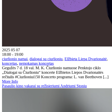
2025 05 07
18:00 - 19:00
ciurlionio namai
,
dialogai su ciurlioniu
,
Elžbieta Liepa Dvarionaitė
,
koncertas
,
nemokamas koncertas
Gegužės 7 d. 18 val. M. K. Čiurlionio namuose Penktojo ciklo
„Dialogai su Čiurlioniu“ koncerte Elžbietos Liepos Dvarionaitės
rečitalis #Ciurlioniui150 Koncerto programa: L. van Beethoven [...]
More Info
Pasaulio kino vakarai su režisieriumi Andriumi Stoniu