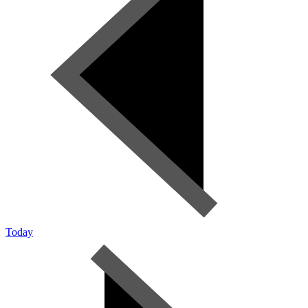
Today