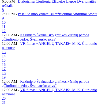
6:00 PM -
Dialogai su Čiurlioniu Elžbietos Liepos Dvarionaitės
rečitalis
8
7:00 PM -
Pasaulio kino vakarai su režisieriumi Andriumi Stoniu
9
10
11
12
12:00 AM -
Kazimiero Švainausko grafikos kūrinių paroda
„Čiurlionio pėdos, Švainausko akys“
12:00 AM -
VR filmas ~ANGELŲ TAKAIS~ M. K. Čiurlionio
namuose
13
14
15
16
17
18
19
12:00 AM -
Kazimiero Švainausko grafikos kūrinių paroda
„Čiurlionio pėdos, Švainausko akys“
12:00 AM -
VR filmas ~ANGELŲ TAKAIS~ M. K. Čiurlionio
namuose
20
21