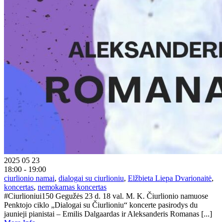
2025 05 23
18:00 - 19:00
ciurlionio namai
,
dialogai su ciurlioniu
,
Elžbieta Liepa Dvarionaitė
,
koncertas
,
nemokamas koncertas
#Ciurlioniui150 Gegužės 23 d. 18 val. M. K. Čiurlionio namuose
Penktojo ciklo „Dialogai su Čiurlioniu“ koncerte pasirodys du
jaunieji pianistai – Emilis Dalgaardas ir Aleksanderis Romanas [...]