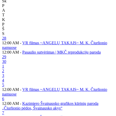
Sk
P
A
T
K
P
Š
S
28
12:00 AM -
VR filmas ~ANGELŲ TAKAIS~ M. K. Čiurlionio
namuose
12:00 AM -
Pasaulio sutvėrimas | MKČ reprodukcijų paroda
29
30
1
2
3
4
5
12:00 AM -
VR filmas ~ANGELŲ TAKAIS~ M. K. Čiurlionio
namuose
6
12:00 AM -
Kazimiero Švainausko grafikos kūrinių paroda
„Čiurlionio pėdos, Švainausko akys“
7