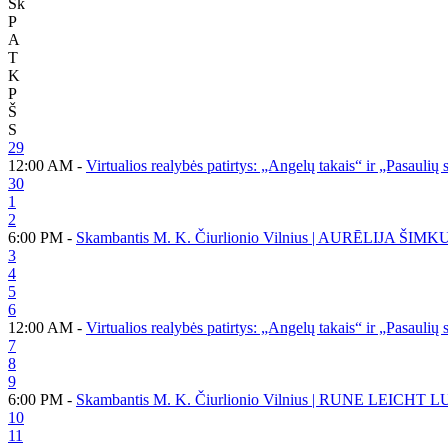
Sk
P
A
T
K
P
Š
S
29
12:00 AM -
Virtualios realybės patirtys: „Angelų takais“ ir „Pasaulių
30
1
2
6:00 PM -
Skambantis M. K. Čiurlionio Vilnius | AURĒLIJA ŠIMK
3
4
5
6
12:00 AM -
Virtualios realybės patirtys: „Angelų takais“ ir „Pasaulių
7
8
9
6:00 PM -
Skambantis M. K. Čiurlionio Vilnius | RUNE LEICHT 
10
11