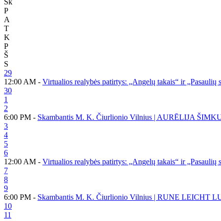
Sk
P
A
T
K
P
Š
S
29
12:00 AM -
Virtualios realybės patirtys: „Angelų takais“ ir „Pasaulių
30
1
2
6:00 PM -
Skambantis M. K. Čiurlionio Vilnius | AURĒLIJA ŠIMK
3
4
5
6
12:00 AM -
Virtualios realybės patirtys: „Angelų takais“ ir „Pasaulių
7
8
9
6:00 PM -
Skambantis M. K. Čiurlionio Vilnius | RUNE LEICHT 
10
11