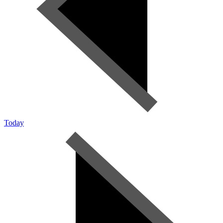
Today