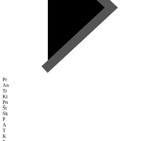
Pr
An
Tr
Kt
Pn
Št
Sk
P
A
T
K