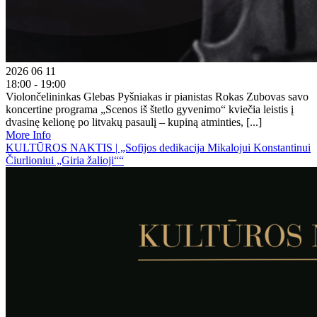
2026 06 11
18:00 - 19:00
Violončelininkas Glebas Pyšniakas ir pianistas Rokas Zubovas savo
koncertine programa „Scenos iš štetlo gyvenimo“ kviečia leistis į
dvasinę kelionę po litvakų pasaulį – kupiną atminties, [...]
More Info
KULTŪROS NAKTIS | „Sofijos dedikacija Mikalojui Konstantinui
Čiurlioniui „Giria žalioji““