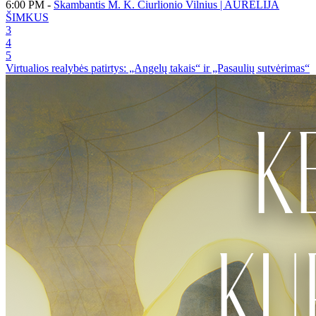
6:00 PM -
Skambantis M. K. Čiurlionio Vilnius | AURĒLIJA
ŠIMKUS
3
4
5
Virtualios realybės patirtys: „Angelų takais“ ir „Pasaulių sutvėrimas“