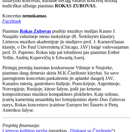
uždarymo koncertas, kuriame trečiąjį vasaros koncertų sezoną
tradiciškai užbaigs pianistas
ROKAS ZUBOVAS
.
Koncertas
nemokamas
.
Facebook
Pianistas
Rokas Zubovas
pradėjo muzikos studijas Kauno J.
Naujalio vidurinėje meno mokykloje (R. Šerkšnytės klasėje).
Lietuvos muzikos akademijoje jis studijavo prof. J. Karnavičiauas
klasėje, o De Paul Universitetą (Chicago, JAV) baigė vadovaujamas
prof. D. Paperno. Rokas taip pat tobulinosi pas pianistus Esther
Yellin, Andrių Kuprevičių ir Edwardą Auerį.
Pirmųjų premijų laureatas konkursuose Vilniuje ir Niujorke,
pianistas daug dėmesio skiria M.K.Čiurlionio kūrybai. Su savo
parengtomis koncertais-paskaitomis jis aplankė daugelį JAV,
Kanados miestų, gastroliavo Italijoje, Prancūzijoje, Argentinoje,
Norvegijoje, Rusijoje, kitose šalyse, įrašė jau keturias
kompozitoriaus muzikos kompaktines plokšteles. Kaip solistas,
įvairių kamerinių ansamblių bei fortepijoninio dueto Duo Zubovas
narys, Rokas koncertavo įvairiose Europos bei Šiaurės ir Pietų
Amerikos šalyse.
Projektą finansuoja
:
Lietuvos kultūros taryba
(projektas „
Dialogai su Čiurlioniu
“)