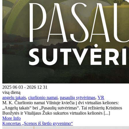
2025 06 03 - 2026 12 31
visą dieną
angelu takais
,
ciurlionio namai
,
pasaulių sytvėrimas
,
VR
M. K. Čiurlionio namai Vilniuje kviečia į dvi virtualias keliones:
„Angelų takais“ bei „Pasaulių sutvėrimas“. Tai režisierių Kristinos
Buožytės ir Vitalijaus Žuko sukurtos virtualios kelionės [...]
More Info
Koncertas „Scenos iš štetlo gyvenimo“