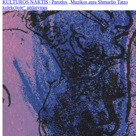
KULTŪROS NAKTIS | Parodos „Muzikos aura Shmuelio Tatzo
kolekcijoje“ atidarymas