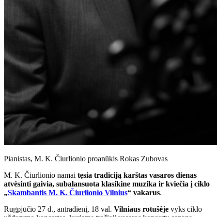
Pianistas, M. K. Čiurlionio proanūkis Rokas Zubovas
M. K. Čiurlionio namai
tęsia tradiciją karštas vasaros dienas
atvėsinti gaivia, subalansuota klasikine muzika ir kviečia į ciklo
„
Skambantis M. K. Čiurlionio Vilnius
“ vakarus
.
Rugpjūčio 27 d., antradienį, 18 val.
Vilniaus rotušėje
vyks ciklo