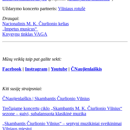
Uždarymo koncerto partneris:
Vilniaus rotušė
Draugai
:
Nacionalinis M. K. Čiurlionio kelias
„Impetus musicus“
Knygynų tinklas VAGA
Mūsų veiklą taip pat galite sekti:
Facebook
|
Instragram
|
Youtube
|
ČNaujienlaiškis
Kiti susiję straipsniai:
ČNaujienlaiškis | Skambantis Čiurlionio Vilnius
Trečiajame koncertų ciklo „Skambantis M. K. Čiurlionio Vilnius“
sezone – gaivi, subalansuota klasikinė muzika
„Skambantis Čiurlionio Vilnius“ – septyni muzikiniai sveikinimai
Vilniaus miestui