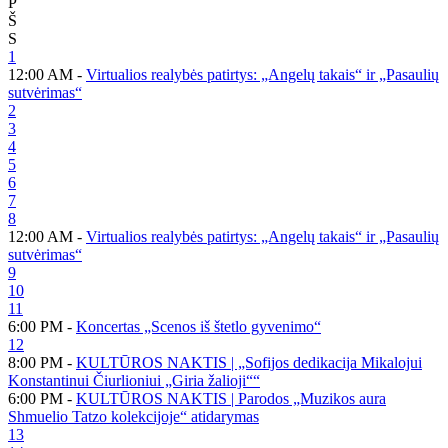
P
Š
S
1
12:00 AM -
Virtualios realybės patirtys: „Angelų takais“ ir „Pasaulių
sutvėrimas“
2
3
4
5
6
7
8
12:00 AM -
Virtualios realybės patirtys: „Angelų takais“ ir „Pasaulių
sutvėrimas“
9
10
11
6:00 PM -
Koncertas „Scenos iš štetlo gyvenimo“
12
8:00 PM -
KULTŪROS NAKTIS | „Sofijos dedikacija Mikalojui
Konstantinui Čiurlioniui „Giria žalioji““
6:00 PM -
KULTŪROS NAKTIS | Parodos „Muzikos aura
Shmuelio Tatzo kolekcijoje“ atidarymas
13