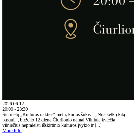
2026 06 12
20:00 - 23:30
Šių metų „Kultūros nakties“ metu, kurios šūkis – „Nusikelk į kitą
pasaulį“, birželio 12 dieną Čiurlionio namai Vilniuje kviečia
vilniečius nepraleisti išskirtinio kultūros įvykio ir [...]
More Info