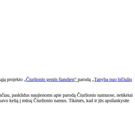
mąją projekto
„Čiurlionio gentis šiandien“
parodą
„Tapyba nuo bičiulių
 Tačiau, pasklidus naujienoms apie parodą Čiurlionio namuose, netikėtai
avo kelią į mūsų Čiurlionio namus. Tikimės, kad ir jūs apsilankysite