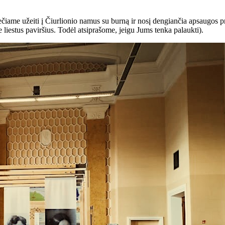
čiame užeiti į Čiurlionio namus su burną ir nosį dengiančia apsaugos p
iestus paviršius. Todėl atsiprašome, jeigu Jums tenka palaukti).