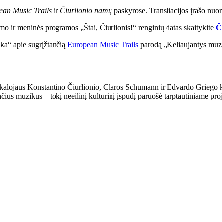
ean Music Trails
ir
Čiurlionio namų
paskyrose. Transliacijos įrašo nu
o ir meninės programos „Štai, Čiurlionis!“ renginių datas skaitykite
Č
ka“ apie sugrįžtančią
European Music Trails
parodą „Keliaujantys muzik
ikalojaus Konstantino Čiurlionio, Claros Schumann ir Edvardo Griego kel
čius muzikus – tokį neeilinį kultūrinį įspūdį paruošė tarptautiniame pr