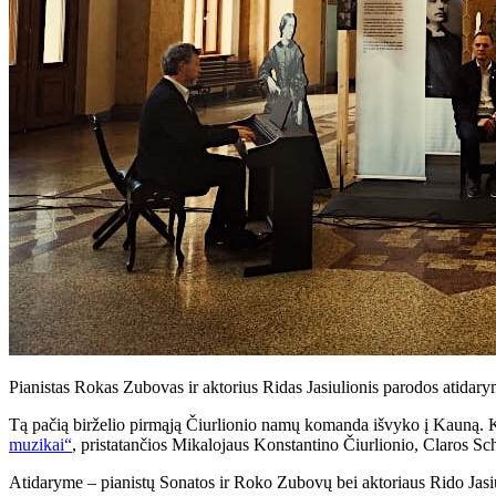
Pianistas Rokas Zubovas ir aktorius Ridas Jasiulionis parodos atidary
Tą pačią birželio pirmąją Čiurlionio namų komanda išvyko į Kauną. K
muzikai“
, pristatančios Mikalojaus Konstantino Čiurlionio, Claros S
Atidaryme – pianistų Sonatos ir Roko Zubovų bei aktoriaus Rido Jas