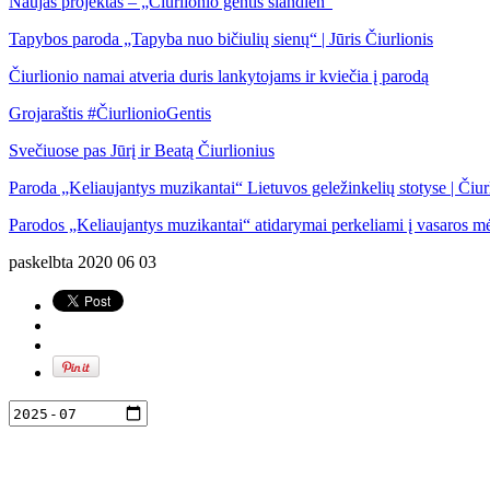
Naujas projektas – „Čiurlionio gentis šiandien“
Tapybos paroda „Tapyba nuo bičiulių sienų“ | Jūris Čiurlionis
Čiurlionio namai atveria duris lankytojams ir kviečia į parodą
Grojaraštis
#ČiurlionioGentis
Svečiuose pas Jūrį ir Beatą Čiurlionius
Paroda „Keliaujantys muzikantai“ Lietuvos geležinkelių stotyse | Čiur
Parodos „Keliaujantys muzikantai“ atidarymai perkeliami į vasaros m
paskelbta
2020 06 03