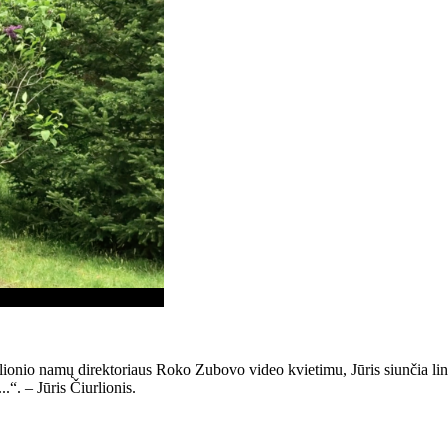
rlionio namų direktoriaus Roko Zubovo video kvietimu, Jūris siunčia li
.“. – Jūris Čiurlionis.