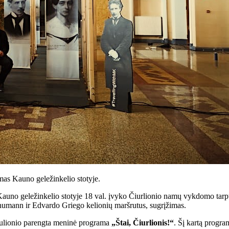
mas Kauno geležinkelio stotyje.
auno geležinkelio stotyje 18 val. įvyko Čiurlionio namų vykdomo tarp
chumann ir Edvardo Griego kelionių maršrutus, sugrįžimas.
iulionio parengta meninė programa
„Štai, Čiurlionis!“
. Šį kartą progra