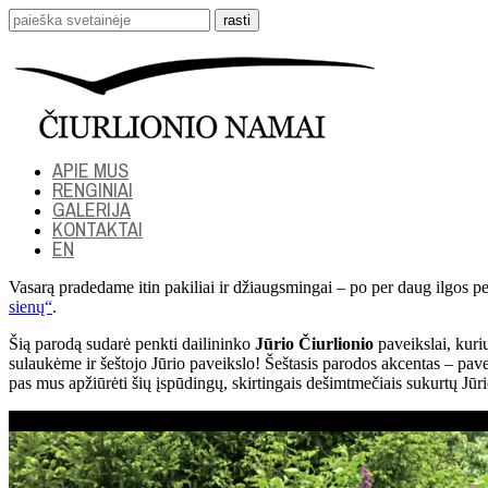
APIE MUS
RENGINIAI
GALERIJA
KONTAKTAI
EN
Vasarą pradedame itin pakiliai ir džiaugsmingai – po per daug ilgos pe
sienų“
.
Šią parodą sudarė penkti dailininko
Jūrio Čiurlionio
paveikslai, kuri
sulaukėme ir šeštojo Jūrio paveikslo! Šeštasis parodos akcentas – pav
pas mus apžiūrėti šių įspūdingų, skirtingais dešimtmečiais sukurtų Jūr