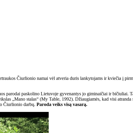
rtraukos Čiurlionio namai vėl atveria duris lankytojams ir kviečia į pir
uos parodai paskolino Lietuvoje gyvenantys jo giminaičiai ir bičiuliai.
eikslas „Mano stalas“ (My Table, 1992). Džiaugiamės, kad visi atranda s
io Čiurlionio darbų.
Paroda veiks visą vasarą.