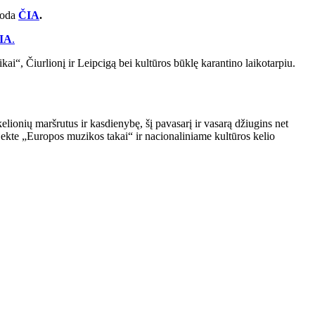
oroda
ČIA
.
IA
.
ai“, Čiurlionį ir Leipcigą bei kultūros būklę karantino laikotarpiu.
ionių maršrutus ir kasdienybę, šį pavasarį ir vasarą džiugins net
ojekte „Europos muzikos takai“ ir nacionaliniame kultūros kelio