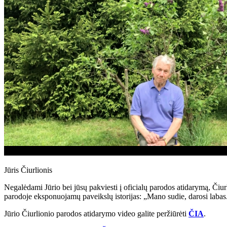
Jūris Čiurlionis
Negalėdami Jūrio bei jūsų pakviesti į oficialų parodos atidarymą, Čiu
parodoje eksponuojamų paveikslų istorijas: „Mano sudie, darosi labas..
Jūrio Čiurlionio parodos atidarymo video galite peržiūrėti
ČIA
.