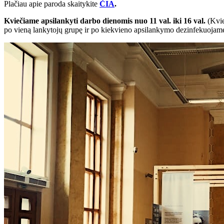
Plačiau apie paroda skaitykite
ČIA
.
Kviečiame apsilankyti darbo dienomis nuo 11 val. iki 16 val.
(Kvie
po vieną lankytojų grupę ir po kiekvieno apsilankymo dezinfekuojame l