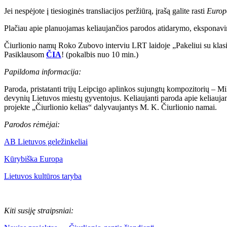
Jei nespėjote į tiesioginės transliacijos peržiūrą, įrašą galite rasti
Europ
Plačiau apie planuojamas keliaujančios parodos atidarymo, eksponavim
Čiurlionio namų Roko Zubovo interviu LRT laidoje „Pakeliui su klasi
Pasiklausom
ČIA
! (pokalbis nuo 10 min.)
Papildoma informacija:
Paroda, pristatanti trijų Leipcigo aplinkos sujungtų kompozitorių – M
devynių Lietuvos miestų gyventojus. Keliaujanti paroda apie keliaujan
projekte „Čiurlionio kelias“ dalyvaujantys M. K. Čiurlionio namai.
Parodos rėmėjai:
AB Lietuvos geležinkeliai
Kūrybiška Europa
Lietuvos kultūros taryba
Kiti susiję straipsniai: