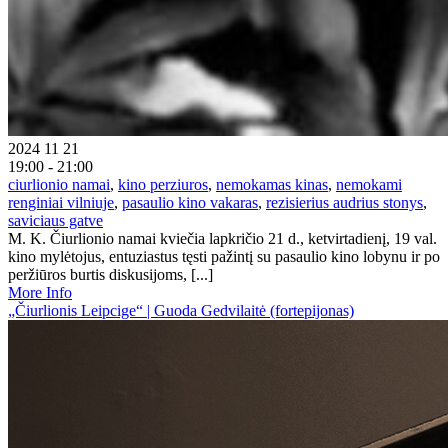
2024 11 21
19:00 - 21:00
ciurlionio namai
,
kino perziuros
,
nemokamas kinas
,
nemokami
renginiai vilniuje
,
pasaulio kino vakaras
,
rezisierius audrius stonys
,
saviciaus gatve
M. K. Čiurlionio namai kviečia lapkričio 21 d., ketvirtadienį, 19 val.
kino mylėtojus, entuziastus tęsti pažintį su pasaulio kino lobynu ir po
peržiūros burtis diskusijoms, [...]
More Info
„Čiurlionis Leipcige“ | Guoda Gedvilaitė (fortepijonas)