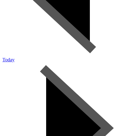
Today