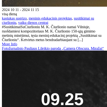
2024 10 11 - 2024 11 15
visą dieną
kastukas sugrizo
,
meninis edukacinis projektas
,
susitikimai su
ciurlioniu
,
vaiku dienos centrai
#SusitikimaiSuCiurlioniu M. K. Čiurlionio namai Vilniuje,
ruošdamiesi kompozitoriaus M. K. Čiurlionio 150-ųjų gimimo
metinių minėjimui, tęsia meninį-edukacinį projektą „Susitikimai su
Čiurlioniu“. Ketvirtus metus bendradarbiaujant su [...]
More Info
Fotožurnalisto Pauliaus Lileikio paroda „Camera Obscura. Miražai“