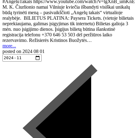
#AngeluTakais https://www.youtube.com/watch?v=lgXnB_umKnE
M. K. Čiurlionio namai Vilniuje kviečia išbandyti visiškai unikalų
būdą tyrinėti meną – pasivaikščioti „Angelų takais“ virtualioje
realybėje. BILIETUS PLATINA: Paysera Tickets. (vietoje bilietais
neprekiaujama, galimas įsigyjimas tik internetu) Bilietas galioja 3
mėn. nuo įsigijimo dienos. Įsigijus bilietą būtina išankstinė
registracija telefonu +370 646 53 503 dėl peržiūros laiko
rezervavimo. Režisierės Kristinos Buožytės…
more...
posted on
2024 08 01