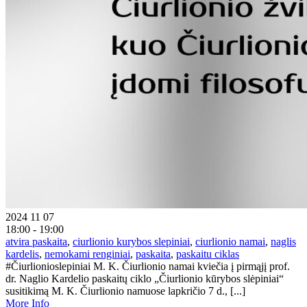
2024 11 07
18:00 - 19:00
atvira paskaita
,
ciurlionio kurybos slepiniai
,
ciurlionio namai
,
naglis
kardelis
,
nemokami renginiai
,
paskaita
,
paskaitu ciklas
#Čiurlionioslepiniai M. K. Čiurlionio namai kviečia į pirmąjį prof.
dr. Naglio Kardelio paskaitų ciklo „Čiurlionio kūrybos slėpiniai“
susitikimą M. K. Čiurlionio namuose lapkričio 7 d., [...]
More Info