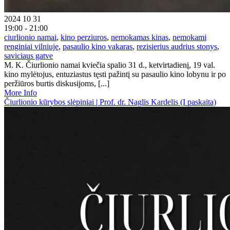
2024 10 31
19:00 - 21:00
ciurlionio namai
,
kino perziuros
,
nemokamas kinas
,
nemokami
renginiai vilniuje
,
pasaulio kino vakaras
,
rezisierius audrius stonys
,
saviciaus gatve
M. K. Čiurlionio namai kviečia spalio 31 d., ketvirtadienį, 19 val.
kino mylėtojus, entuziastus tęsti pažintį su pasaulio kino lobynu ir po
peržiūros burtis diskusijoms, [...]
More Info
Čiurlionio kūrybos slėpiniai | Prof. dr. Naglis Kardelis (I paskaita)