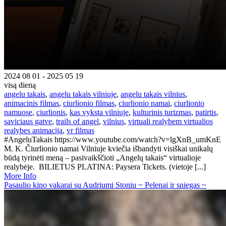
2024 08 01 - 2025 05 19
visą dieną
angelu takais
,
angelu takais vilniuje
,
angelu takais vilnius
,
animacinis filmas
,
ciurlionio filmas
,
ciurlionio namai
,
ciurlionio
namuose
,
ciurlionis
,
kas vyksta vilniuje
,
kulturinis turizmas
,
patirtis
,
saviciaus gatve
,
trails of angel
,
vilnius
,
virtuali realybem virtualios
realybes animacija
,
vr filmas
#AngeluTakais https://www.youtube.com/watch?v=lgXnB_umKnE
M. K. Čiurlionio namai Vilniuje kviečia išbandyti visiškai unikalų
būdą tyrinėti meną – pasivaikščioti „Angelų takais“ virtualioje
realybėje. BILIETUS PLATINA: Paysera Tickets. (vietoje [...]
More Info
Pasaulio kino vakarai su Audriumi Stoniu ~ Pelenai ir sniegas ~