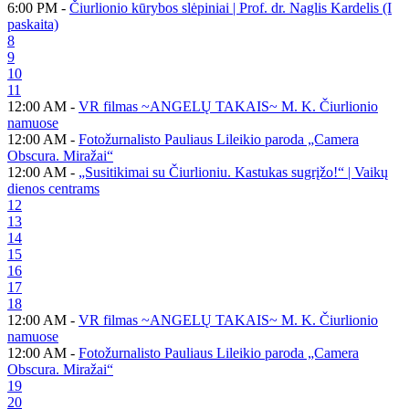
6:00 PM -
Čiurlionio kūrybos slėpiniai | Prof. dr. Naglis Kardelis (I
paskaita)
8
9
10
11
12:00 AM -
VR filmas ~ANGELŲ TAKAIS~ M. K. Čiurlionio
namuose
12:00 AM -
Fotožurnalisto Pauliaus Lileikio paroda „Camera
Obscura. Miražai“
12:00 AM -
„Susitikimai su Čiurlioniu. Kastukas sugrįžo!“ | Vaikų
dienos centrams
12
13
14
15
16
17
18
12:00 AM -
VR filmas ~ANGELŲ TAKAIS~ M. K. Čiurlionio
namuose
12:00 AM -
Fotožurnalisto Pauliaus Lileikio paroda „Camera
Obscura. Miražai“
19
20