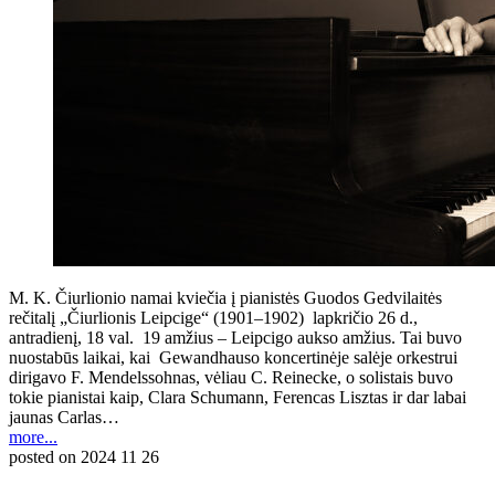
M. K. Čiurlionio namai kviečia į pianistės Guodos Gedvilaitės
rečitalį „Čiurlionis Leipcige“ (1901–1902) lapkričio 26 d.,
antradienį, 18 val. 19 amžius – Leipcigo aukso amžius. Tai buvo
nuostabūs laikai, kai Gewandhauso koncertinėje salėje orkestrui
dirigavo F. Mendelssohnas, vėliau C. Reinecke, o solistais buvo
tokie pianistai kaip, Clara Schumann, Ferencas Lisztas ir dar labai
jaunas Carlas…
more...
posted on
2024 11 26