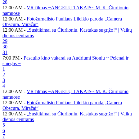
28
12:00 AM -
VR filmas ~ANGELŲ TAKAIS~ M. K. Čiurlionio
namuose
12:00 AM -
Fotožurnalisto Pauliaus Lileikio paroda „Camera
Obscura. Miražai“
12:00 AM -
„Susitikimai su Čiurlioniu. Kastukas sugrįžo!“ | Vaikų
dienos centrams
29
30
31
7:00 PM -
Pasaulio kino vakarai su Audriumi Stoniu ~ Pelenai ir
sniegas ~
1
2
3
4
12:00 AM -
VR filmas ~ANGELŲ TAKAIS~ M. K. Čiurlionio
namuose
12:00 AM -
Fotožurnalisto Pauliaus Lileikio paroda „Camera
Obscura. Miražai“
12:00 AM -
„Susitikimai su Čiurlioniu. Kastukas sugrįžo!“ | Vaikų
dienos centrams
5
6
7