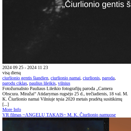
2024 09 25 - 2024 11 23
visą dieną
ciurlionio gentis šiandien
,
ciurlionio namai
,
ciurlionis
,
paroda
,
parodu ciklas
,
paulius lileikis
,
vilnius
Fotožurnalisto Pauliaus Lileikio fotografijų paroda „Camera
Obscura. Miražai“ Atidarymas rugsėjo 25 d., trečiadienis, 18 val. M.
K. Čiurlionio namai Vilniuje tęsia 2020 metais pradėtą susitikimų
[...]
More Info
VR filmas ~ANGELŲ TAKAIS~ M. K. Čiurlionio namuose