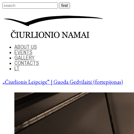
ABOUT US
EVENTS
GALLERY
CONTACTS
LT
„Čiurlionis Leipcige“ | Guoda Gedvilaitė (fortepijonas)