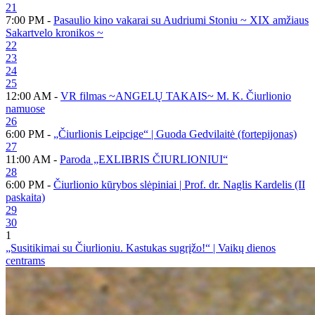
21
7:00 PM -
Pasaulio kino vakarai su Audriumi Stoniu ~ XIX amžiaus
Sakartvelo kronikos ~
22
23
24
25
12:00 AM -
VR filmas ~ANGELŲ TAKAIS~ M. K. Čiurlionio
namuose
26
6:00 PM -
„Čiurlionis Leipcige“ | Guoda Gedvilaitė (fortepijonas)
27
11:00 AM -
Paroda „EXLIBRIS ČIURLIONIUI“
28
6:00 PM -
Čiurlionio kūrybos slėpiniai | Prof. dr. Naglis Kardelis (II
paskaita)
29
30
1
„Susitikimai su Čiurlioniu. Kastukas sugrįžo!“ | Vaikų dienos
centrams