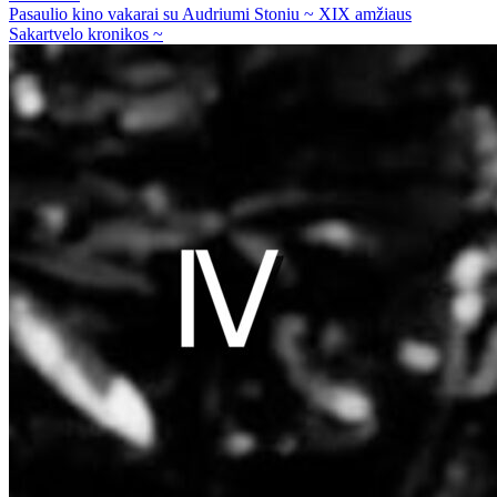
Pasaulio kino vakarai su Audriumi Stoniu ~ XIX amžiaus
Sakartvelo kronikos ~