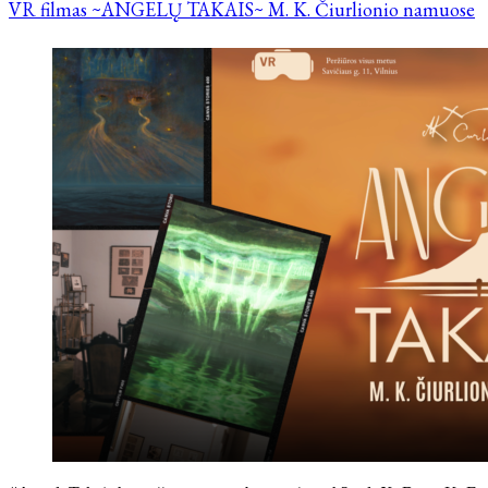
VR filmas ~ANGELŲ TAKAIS~ M. K. Čiurlionio namuose