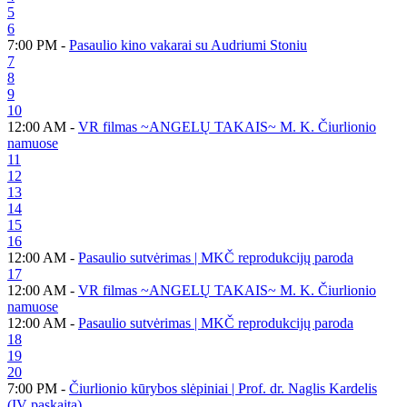
5
6
7:00 PM -
Pasaulio kino vakarai su Audriumi Stoniu
7
8
9
10
12:00 AM -
VR filmas ~ANGELŲ TAKAIS~ M. K. Čiurlionio
namuose
11
12
13
14
15
16
12:00 AM -
Pasaulio sutvėrimas | MKČ reprodukcijų paroda
17
12:00 AM -
VR filmas ~ANGELŲ TAKAIS~ M. K. Čiurlionio
namuose
12:00 AM -
Pasaulio sutvėrimas | MKČ reprodukcijų paroda
18
19
20
7:00 PM -
Čiurlionio kūrybos slėpiniai | Prof. dr. Naglis Kardelis
(IV paskaita)