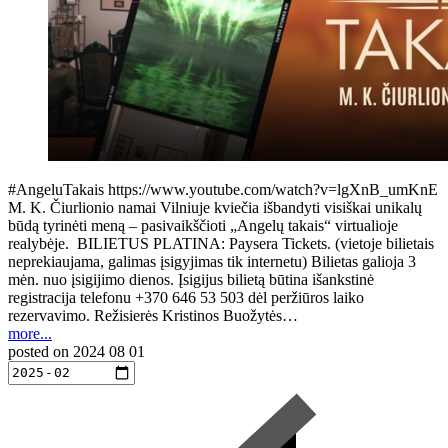
#AngeluTakais https://www.youtube.com/watch?v=lgXnB_umKnE
M. K. Čiurlionio namai Vilniuje kviečia išbandyti visiškai unikalų
būdą tyrinėti meną – pasivaikščioti „Angelų takais“ virtualioje
realybėje. BILIETUS PLATINA: Paysera Tickets. (vietoje bilietais
neprekiaujama, galimas įsigyjimas tik internetu) Bilietas galioja 3
mėn. nuo įsigijimo dienos. Įsigijus bilietą būtina išankstinė
registracija telefonu +370 646 53 503 dėl peržiūros laiko
rezervavimo. Režisierės Kristinos Buožytės…
more...
posted on
2024 08 01