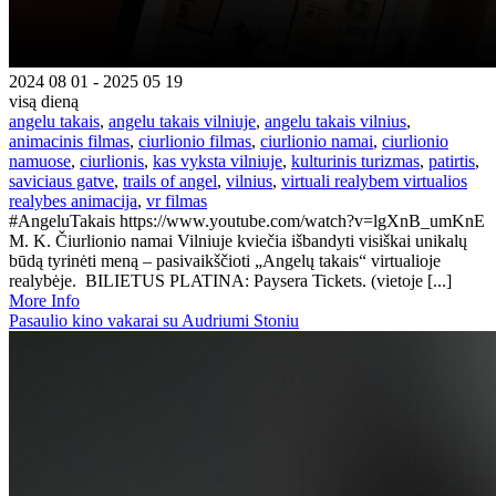
2024 08 01 - 2025 05 19
visą dieną
angelu takais
,
angelu takais vilniuje
,
angelu takais vilnius
,
animacinis filmas
,
ciurlionio filmas
,
ciurlionio namai
,
ciurlionio
namuose
,
ciurlionis
,
kas vyksta vilniuje
,
kulturinis turizmas
,
patirtis
,
saviciaus gatve
,
trails of angel
,
vilnius
,
virtuali realybem virtualios
realybes animacija
,
vr filmas
#AngeluTakais https://www.youtube.com/watch?v=lgXnB_umKnE
M. K. Čiurlionio namai Vilniuje kviečia išbandyti visiškai unikalų
būdą tyrinėti meną – pasivaikščioti „Angelų takais“ virtualioje
realybėje. BILIETUS PLATINA: Paysera Tickets. (vietoje [...]
More Info
Pasaulio kino vakarai su Audriumi Stoniu