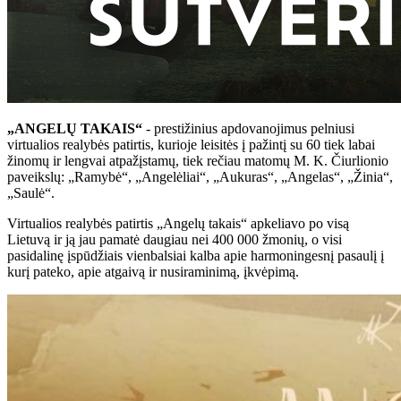
„ANGELŲ TAKAIS“
- prestižinius apdovanojimus pelniusi
virtualios realybės patirtis, kurioje leisitės į pažintį su 60 tiek labai
žinomų ir lengvai atpažįstamų, tiek rečiau matomų M. K. Čiurlionio
paveikslų: „Ramybė“, „Angelėliai“, „Aukuras“, „Angelas“, „Žinia“,
„Saulė“.
Virtualios realybės patirtis „Angelų takais“ apkeliavo po visą
Lietuvą ir ją jau pamatė daugiau nei 400 000 žmonių, o visi
pasidalinę įspūdžiais vienbalsiai kalba apie harmoningesnį pasaulį į
kurį pateko, apie atgaivą ir nusiraminimą, įkvėpimą.