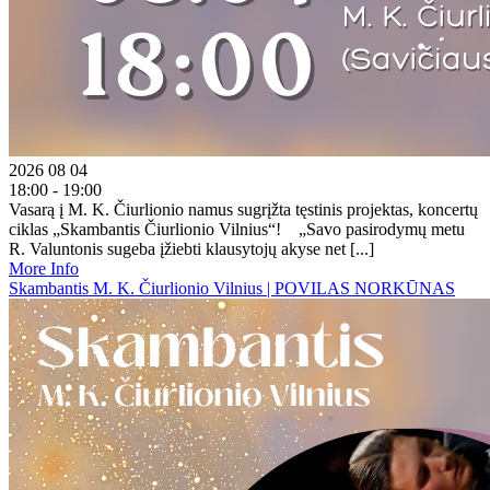
2026 08 04
18:00 - 19:00
Vasarą į M. K. Čiurlionio namus sugrįžta tęstinis projektas, koncertų
ciklas „Skambantis Čiurlionio Vilnius“! „Savo pasirodymų metu
R. Valuntonis sugeba įžiebti klausytojų akyse net [...]
More Info
Skambantis M. K. Čiurlionio Vilnius | POVILAS NORKŪNAS