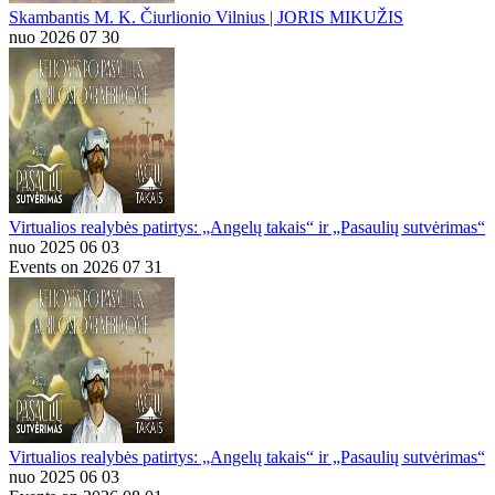
Skambantis M. K. Čiurlionio Vilnius | JORIS MIKUŽIS
nuo 2026 07 30
Virtualios realybės patirtys: „Angelų takais“ ir „Pasaulių sutvėrimas“
nuo 2025 06 03
Events on 2026 07 31
Virtualios realybės patirtys: „Angelų takais“ ir „Pasaulių sutvėrimas“
nuo 2025 06 03