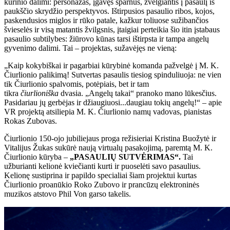
kūrinio dalimi: personažas, įgavęs sparnus, žvelgiantis į pasaulį iš
paukščio skrydžio perspektyvos. Ištirpusios pasaulio ribos, kojos,
paskendusios miglos ir rūko patale, kažkur toliuose sužibančios
švieselės ir visą matantis žvilgsnis, įtaigiai perteikia šio itin įstabaus
pasaulio subtilybes: žiūrovo kūnas tarsi ištirpsta ir tampa angelų
gyvenimo dalimi. Tai – projektas, sužavėjęs ne vieną:
„Kaip kokybiškai ir pagarbiai kūrybinė komanda pažvelgė į M. K.
Čiurlionio palikimą! Sutvertas pasaulis tiesiog spinduliuoja: ne vien
tik Čiurlionio spalvomis, potėpiais, bet ir tam
tikra
čiurlioniška
dvasia. „Angelų takai“ pranoko mano lūkesčius.
Pasidariau jų gerbėjas ir džiaugiuosi...daugiau tokių angelų!“ – apie
VR projektą atsiliepia M. K. Čiurlionio namų vadovas, pianistas
Rokas Zubovas.
Čiurlionio 150-ojo jubiliejaus proga režisieriai Kristina Buožytė ir
Vitalijus Žukas sukūrė naują virtualų pasakojimą, paremtą M. K.
Čiurlionio kūryba –
„PASAULIŲ SUTVĖRIMAS“.
Tai
užburianti kelionė kviečianti kurti ir puoselėti savo pasaulius.
Kelionę sustiprina ir papildo specialiai šiam projektui kurtas
Čiurlionio proanūkio Roko Zubovo ir prancūzų elektroninės
muzikos atstovo Phil Von garso takelis.