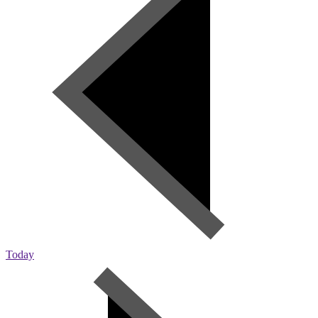
Today