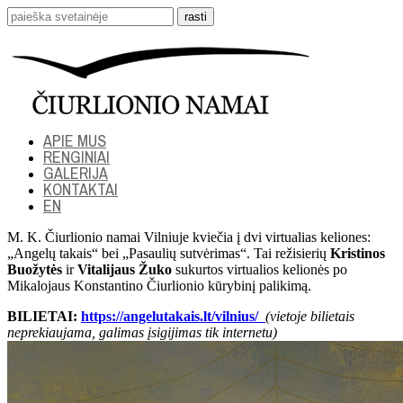
APIE MUS
RENGINIAI
GALERIJA
KONTAKTAI
EN
M. K. Čiurlionio namai Vilniuje kviečia į dvi virtualias keliones:
„Angelų takais“ bei „Pasaulių sutvėrimas“. Tai režisierių
Kristinos
Buožytės
ir
Vitalijaus Žuko
sukurtos virtualios kelionės po
Mikalojaus Konstantino Čiurlionio kūrybinį palikimą.
BILIETAI:
https://angelutakais.lt/vilnius/
(vietoje bilietais
neprekiaujama, galimas įsigijimas tik internetu)