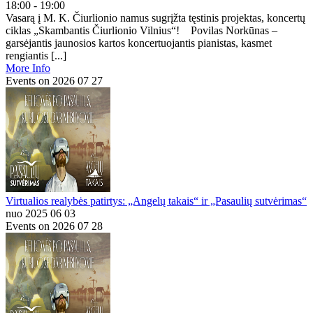
18:00 - 19:00
Vasarą į M. K. Čiurlionio namus sugrįžta tęstinis projektas, koncertų
ciklas „Skambantis Čiurlionio Vilnius“! Povilas Norkūnas –
garsėjantis jaunosios kartos koncertuojantis pianistas, kasmet
rengiantis [...]
More Info
Events on 2026 07 27
Virtualios realybės patirtys: „Angelų takais“ ir „Pasaulių sutvėrimas“
nuo 2025 06 03
Events on 2026 07 28