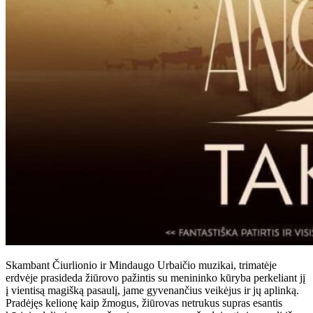
Skambant Čiurlionio ir Mindaugo Urbaičio muzikai, trimatėje
erdvėje prasideda žiūrovo pažintis su menininko kūryba perkeliant jį
į vientisą magišką pasaulį, jame gyvenančius veikėjus ir jų aplinką.
Pradėjęs kelionę kaip žmogus, žiūrovas netrukus supras esantis