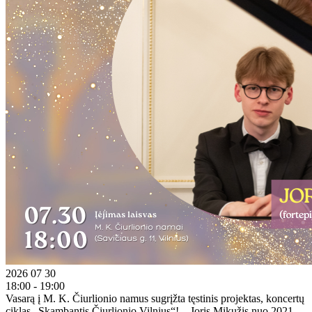
2026 07 30
18:00 - 19:00
Vasarą į M. K. Čiurlionio namus sugrįžta tęstinis projektas, koncertų
ciklas „Skambantis Čiurlionio Vilnius“! Joris Mikužis nuo 2021