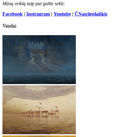
Mūsų veiklą taip pat galite sekti:
Facebook
|
Instragram
|
Youtube
|
ČNaujienlaiškis
Vaizdai: