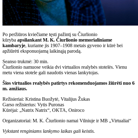
Po peržiūros kviečiame tęsti pažintį su Čiurlionio
kūryba
apsilankant M. K. Čiurlionio memorialiniame
kambaryje
, kuriame jis 1907–1908 metais gyveno ir kūrė bei
apžiūrėti eksponuojamą laikinąją parodą.
Seanso trukmė: 30 min.
Čiurlionio namuose veikia dvi virtualios realybės stotelės. Vienu
metu viena stotele gali naudotis vienas lankytojas.
Šios virtualios realybės patirtys rekomenduojamos žiūrėti nuo 6
m. amžiaus.
Režisieriai: Kristina Buožytė, Vitalijus Žukas
Garso režisierius: Vytis Puronas
Kūrėjai: „Natrix Natrix“, OKTA, Oniroco
Organizatoriai: M. K. Čiurlionio namai Vilniuje ir MB „Virtualiai“
Vykstant renginiams lankymo laikas gali keistis.