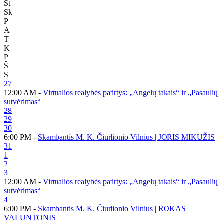
Št
Sk
P
A
T
K
P
Š
S
27
12:00 AM -
Virtualios realybės patirtys: „Angelų takais“ ir „Pasaulių
sutvėrimas“
28
29
30
6:00 PM -
Skambantis M. K. Čiurlionio Vilnius | JORIS MIKUŽIS
31
1
2
3
12:00 AM -
Virtualios realybės patirtys: „Angelų takais“ ir „Pasaulių
sutvėrimas“
4
6:00 PM -
Skambantis M. K. Čiurlionio Vilnius | ROKAS
VALUNTONIS