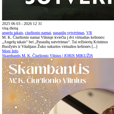
2025 06 03 - 2026 12 31
visą dieną
angelu takais
,
ciurlionio namai
,
pasaulių sytvėrimas
,
VR
M. K. Čiurlionio namai Vilniuje kviečia į dvi virtualias keliones:
„Angelų takais“ bei „Pasaulių sutvėrimas“. Tai režisierių Kristinos
Buožytės ir Vitalijaus Žuko sukurtos virtualios kelionės [...]
More Info
Skambantis M. K. Čiurlionio Vilnius | JORIS MIKUŽIS