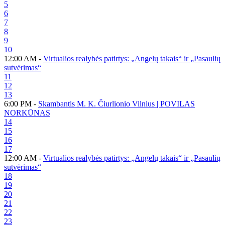
5
6
7
8
9
10
12:00 AM -
Virtualios realybės patirtys: „Angelų takais“ ir „Pasaulių
sutvėrimas“
11
12
13
6:00 PM -
Skambantis M. K. Čiurlionio Vilnius | POVILAS
NORKŪNAS
14
15
16
17
12:00 AM -
Virtualios realybės patirtys: „Angelų takais“ ir „Pasaulių
sutvėrimas“
18
19
20
21
22
23