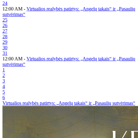
24
12:00 AM -
Virtualios realybės patirtys: „Angelų takais“ ir „Pasaulių
sutvėrimas“
25
26
27
28
29
30
31
12:00 AM -
Virtualios realybės patirtys: „Angelų takais“ ir „Pasaulių
sutvėrimas“
1
2
3
4
5
6
Virtualios realybės patirtys: „Angelų takais“ ir „Pasaulių sutvėrimas“