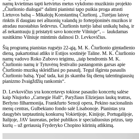
namų kvietimas tapti ketvirtus metus vykdomo muzikinio projekto
„Čiurlionio dialogai“ dalimi pianistui tapo puikia proga atrasti
Lietuvos balsą – Mikalojų Konstantiną Čiurlionį. „Turėjau laisvę
rinktis iš daugiau nei aštuonių valandų jo fortepijoninės muzikos ir
atradau nuostabius šedevrus. Čiurlionis turėjo labai unikalų balsą, ir
aš nekantrauju jį pristatyti savo koncerte Vilniuje“, – laukdamas
susitikimo Vilniuje mintimis dalinosi D. Levkovičius.
Šią programą pianistas rugsėjo 22-ąją, M. K. Čiurlionio gimtadienio
dieną, pakartotinai atliks ir Estijos sostinėje Taline. M. K. Čiurlionio
namų vadovo Roko Zubovo teigimu, „taip bendromis M. K.
Čiurlionio namų ir Tytuvėnų festivalio pastangomis garsas apie
Čiurlionio muziką skleidžiasi po pasaulį. Tegul išgirsta pasaulis
Čiurlionio balsą. Ypač tada, kai jis skamba šių dienų talentingiausių
pianizmo žvaigždžių rankomis“.
D. Levkovičius yra koncertavęs tokiose pasaulio koncertų salėse
kaip Niujorko „Carnegie Hall“, Paryžiaus Eliziejaus laukų teatras,
Berlyno filharmonija, Frankfurto Senoji opera, Pekino nacionalinis
menų centras, Gulbekiano fondo salė Lisabonoje. Pianistas yra
daugybės tarptautinių konkursų Vokietijoje, Kinijoje, Portugalijoje,
Italijoje, JAV laureatas, pelnė publikos ir specialiuosius prizus, tarp
kurių – už geriausią Fryderyko Chopino kūrinių atlikimą.