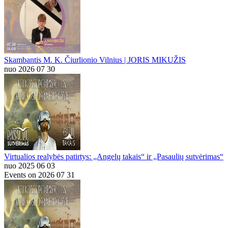
Skambantis M. K. Čiurlionio Vilnius | JORIS MIKUŽIS
nuo 2026 07 30
Virtualios realybės patirtys: „Angelų takais“ ir „Pasaulių sutvėrimas“
nuo 2025 06 03
Events on 2026 07 31