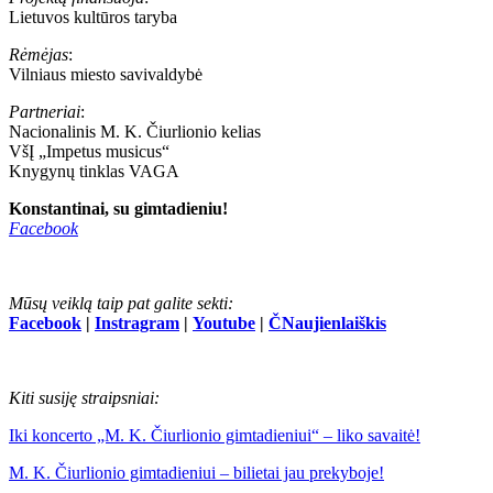
Lietuvos kultūros taryba
Rėmėjas
:
Vilniaus miesto savivaldybė
Partneriai
:
Nacionalinis M. K. Čiurlionio kelias
VšĮ „Impetus musicus“
Knygynų tinklas VAGA
Konstantinai, su gimtadieniu!
Facebook
Mūsų veiklą taip pat galite sekti:
Facebook
|
Instragram
|
Youtube
|
ČNaujienlaiškis
Kiti susiję straipsniai:
Iki koncerto „M. K. Čiurlionio gimtadieniui“ – liko savaitė!
M. K. Čiurlionio gimtadieniui – bilietai jau prekyboje!