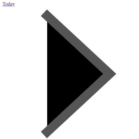
Today