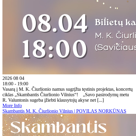
2026 08 04
18:00 - 19:00
Vasarą į M. K. Čiurlionio namus sugrįžta tęstinis projektas, koncertų
ciklas „Skambantis Čiurlionio Vilnius“! „Savo pasirodymų metu
R. Valuntonis sugeba įžiebti klausytojų akyse net [...]
More Info
Skambantis M. K. Čiurlionio Vilnius | POVILAS NORKŪNAS