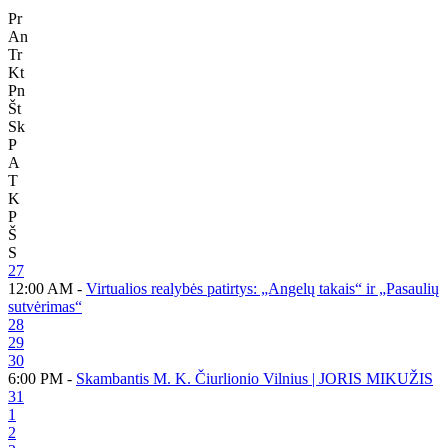
Pr
An
Tr
Kt
Pn
Št
Sk
P
A
T
K
P
Š
S
27
12:00 AM -
Virtualios realybės patirtys: „Angelų takais“ ir „Pasaulių
sutvėrimas“
28
29
30
6:00 PM -
Skambantis M. K. Čiurlionio Vilnius | JORIS MIKUŽIS
31
1
2