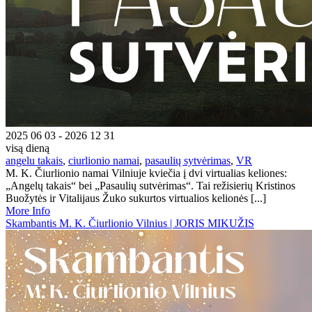
2025 06 03 - 2026 12 31
visą dieną
angelu takais
,
ciurlionio namai
,
pasaulių sytvėrimas
,
VR
M. K. Čiurlionio namai Vilniuje kviečia į dvi virtualias keliones:
„Angelų takais“ bei „Pasaulių sutvėrimas“. Tai režisierių Kristinos
Buožytės ir Vitalijaus Žuko sukurtos virtualios kelionės [...]
More Info
Skambantis M. K. Čiurlionio Vilnius | JORIS MIKUŽIS