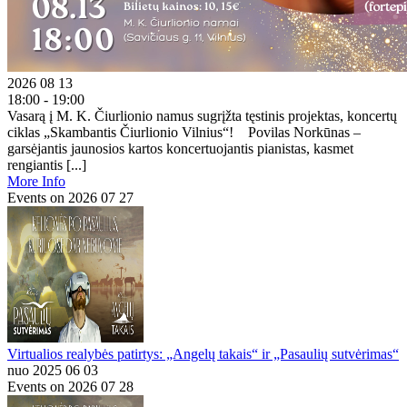
2026 08 13
18:00 - 19:00
Vasarą į M. K. Čiurlionio namus sugrįžta tęstinis projektas, koncertų
ciklas „Skambantis Čiurlionio Vilnius“! Povilas Norkūnas –
garsėjantis jaunosios kartos koncertuojantis pianistas, kasmet
rengiantis [...]
More Info
Events on 2026 07 27
Virtualios realybės patirtys: „Angelų takais“ ir „Pasaulių sutvėrimas“
nuo 2025 06 03
Events on 2026 07 28