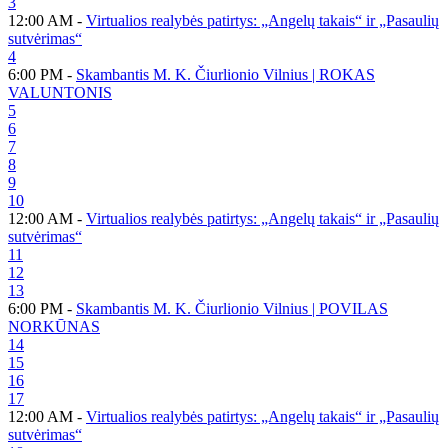
3
12:00 AM -
Virtualios realybės patirtys: „Angelų takais“ ir „Pasaulių
sutvėrimas“
4
6:00 PM -
Skambantis M. K. Čiurlionio Vilnius | ROKAS
VALUNTONIS
5
6
7
8
9
10
12:00 AM -
Virtualios realybės patirtys: „Angelų takais“ ir „Pasaulių
sutvėrimas“
11
12
13
6:00 PM -
Skambantis M. K. Čiurlionio Vilnius | POVILAS
NORKŪNAS
14
15
16
17
12:00 AM -
Virtualios realybės patirtys: „Angelų takais“ ir „Pasaulių
sutvėrimas“