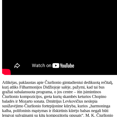
Atlikėjas, paklaustas apie Čiurlionio gimtadieniui dedikuotą rečitalį,
kurį atliks Filharmonijos Didžiojoje salėje, pažymi, kad tai bus
gražiai subalansuota programa, o jos centre – itin įsimintinos
Čiurlionio kompozicijos, greta kurių skambės keturios Chopino
baladės ir Mozarto sonata. Dmitrijus Levkovičius neslepia
susižavėjimo Čiurlionio fortepijonine kūryba, kurios „harmoninga
kalba, polifoninis mąstymas ir išskirtinis kūrėjo balsas negali būti
lengvai sulyginami su kitų kompozitorių opusais“. M. K. Čiurlionio