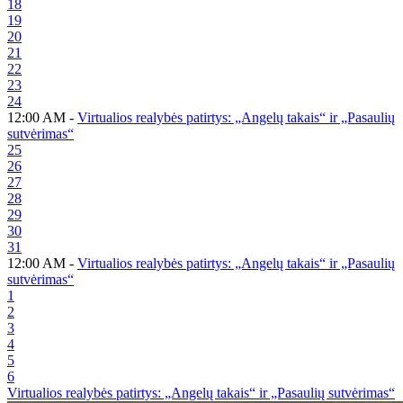
18
19
20
21
22
23
24
12:00 AM -
Virtualios realybės patirtys: „Angelų takais“ ir „Pasaulių
sutvėrimas“
25
26
27
28
29
30
31
12:00 AM -
Virtualios realybės patirtys: „Angelų takais“ ir „Pasaulių
sutvėrimas“
1
2
3
4
5
6
Virtualios realybės patirtys: „Angelų takais“ ir „Pasaulių sutvėrimas“