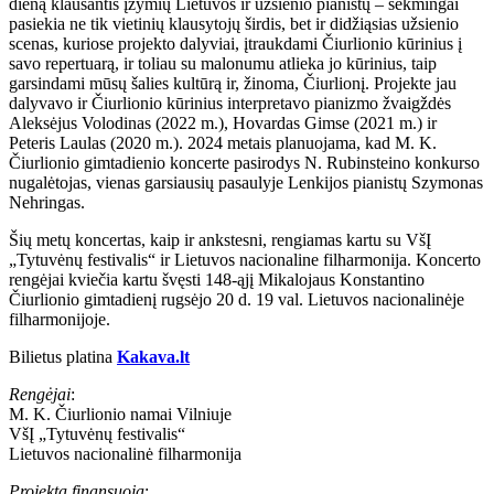
dieną klausantis įžymių Lietuvos ir užsienio pianistų – sėkmingai
pasiekia ne tik vietinių klausytojų širdis, bet ir didžiąsias užsienio
scenas, kuriose projekto dalyviai, įtraukdami Čiurlionio kūrinius į
savo repertuarą, ir toliau su malonumu atlieka jo kūrinius, taip
garsindami mūsų šalies kultūrą ir, žinoma, Čiurlionį. Projekte jau
dalyvavo ir Čiurlionio kūrinius interpretavo pianizmo žvaigždės
Aleksėjus Volodinas (2022 m.), Hovardas Gimse (2021 m.) ir
Peteris Laulas (2020 m.). 2024 metais planuojama, kad M. K.
Čiurlionio gimtadienio koncerte pasirodys N. Rubinsteino konkurso
nugalėtojas, vienas garsiausių pasaulyje Lenkijos pianistų Szymonas
Nehringas.
Šių metų koncertas, kaip ir ankstesni, rengiamas kartu su VšĮ
„Tytuvėnų festivalis“ ir Lietuvos nacionaline filharmonija. Koncerto
rengėjai kviečia kartu švęsti 148-ąjį Mikalojaus Konstantino
Čiurlionio gimtadienį rugsėjo 20 d. 19 val. Lietuvos nacionalinėje
filharmonijoje.
Bilietus platina
Kakava.lt
Rengėjai
:
M. K. Čiurlionio namai Vilniuje
VšĮ „Tytuvėnų festivalis“
Lietuvos nacionalinė filharmonija
Projektą finansuoja
: