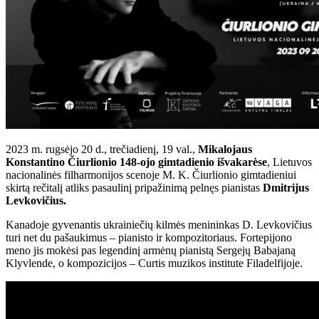
2023 m. rugsėjo 20 d., trečiadienį, 19 val.,
Mikalojaus
Konstantino Čiurlionio 148-ojo gimtadienio išvakarėse
, Lietuvos
nacionalinės filharmonijos scenoje M. K. Čiurlionio gimtadieniui
skirtą rečitalį atliks pasaulinį pripažinimą pelnęs pianistas
Dmitrijus
Levkovičius.
Kanadoje gyvenantis ukrainiečių kilmės menininkas D. Levkovičius
turi net du pašaukimus – pianisto ir kompozitoriaus. Fortepijono
meno jis mokėsi pas legendinį armėnų pianistą Sergejų Babajaną
Klyvlende, o kompozicijos – Curtis muzikos institute Filadelfijoje.