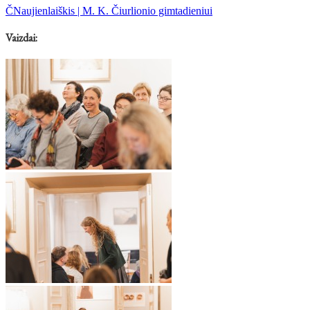
ČNaujienlaiškis | M. K. Čiurlionio gimtadieniui
Vaizdai: