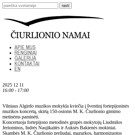
APIE MUS
RENGINIAI
GALERIJA
KONTAKTAI
EN
2025 12 11
16:00 - 17:00
Vilniaus Algirdo muzikos mokykla kviečia į šventinį fortepijoninės
muzikos koncertą, skirtą 150-osioms M. K. Čiurlionio gimimo
metinėms paminėti.
Koncertuoja fortepijono metodinės grupės mokytojų Liudmilos
Jeriominos, Indrės Naujikaitės ir Auksės Bakienės mokiniai.
Skambės M. K. Čiurlionio preliudai, mazurkos, harmonizuotos