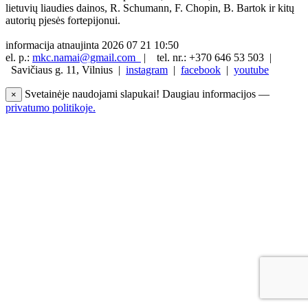
lietuvių liaudies dainos, R. Schumann, F. Chopin, B. Bartok ir kitų
autorių pjesės fortepijonui.
informacija atnaujinta 2026 07 21 10:50
el. p.:
mkc.namai@gmail.com
|
tel. nr.: +370 646 53 503 |
Savičiaus g. 11, Vilnius |
instagram
|
facebook
|
youtube
Svetainėje naudojami slapukai! Daugiau informacijos —
×
privatumo politikoje.