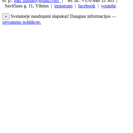
el. p.:
mkc.namai@gmail.com
|
tel. nr.: +370 646 53 503 |
Savičiaus g. 11, Vilnius |
instagram
|
facebook
|
youtube
Svetainėje naudojami slapukai! Daugiau informacijos —
×
privatumo politikoje.