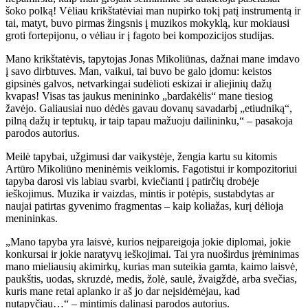
šoko polką! Vėliau krikštatėviai man nupirko tokį patį instrumentą ir
tai, matyt, buvo pirmas žingsnis į muzikos mokyklą, kur mokiausi
groti fortepijonu, o vėliau ir į fagoto bei kompozicijos studijas.
Mano krikštatėvis, tapytojas Jonas Mikoliūnas, dažnai mane imdavo
į savo dirbtuves. Man, vaikui, tai buvo be galo įdomu: keistos
gipsinės galvos, netvarkingai sudėlioti eskizai ir aliejinių dažų
kvapas! Visas tas jaukus menininko „bardakėlis“ mane tiesiog
žavėjo. Galiausiai nuo dėdės gavau dovanų savadarbį „etiudniką“,
pilną dažų ir teptukų, ir taip tapau mažuoju dailininku,“ – pasakoja
parodos autorius.
Meilė tapybai, užgimusi dar vaikystėje, žengia kartu su kitomis
Artūro Mikoliūno meninėmis veiklomis. Fagotistui ir kompozitoriui
tapyba darosi vis labiau svarbi, kviečianti į patirčių drobėje
ieškojimus. Muzika ir vaizdas, mintis ir potėpis, sustabdytas ar
naujai patirtas gyvenimo fragmentas – kaip koliažas, kurį dėlioja
menininkas.
„Mano tapyba yra laisvė, kurios neįpareigoja jokie diplomai, jokie
konkursai ir jokie naratyvų ieškojimai. Tai yra nuoširdus įrėminimas
mano mieliausių akimirkų, kurias man suteikia gamta, kaimo laisvė,
paukštis, uodas, skruzdė, medis, žolė, saulė, žvaigždė, arba svečias,
kuris mane retai aplanko ir aš jo dar neįsidėmėjau, kad
nutapyčiau…“ – mintimis dalinasi parodos autorius.