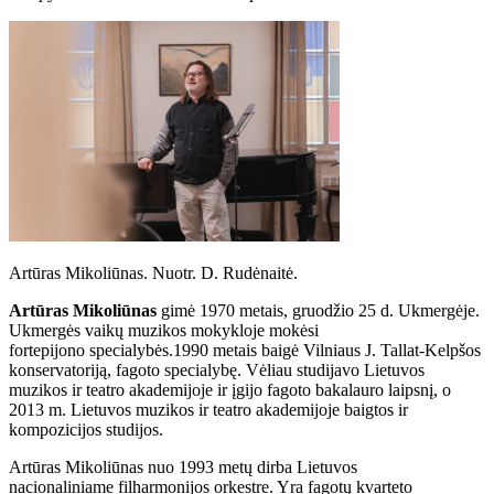
Artūras Mikoliūnas. Nuotr. D. Rudėnaitė.
Artūras Mikoliūnas
gimė 1970 metais, gruodžio 25 d. Ukmergėje.
Ukmergės vaikų muzikos mokykloje mokėsi
fortepijono specialybės.1990 metais baigė Vilniaus J. Tallat-Kelpšos
konservatoriją, fagoto specialybę. Vėliau studijavo Lietuvos
muzikos ir teatro akademijoje ir įgijo fagoto bakalauro laipsnį, o
2013 m. Lietuvos muzikos ir teatro akademijoje baigtos ir
kompozicijos studijos.
Artūras Mikoliūnas nuo 1993 metų dirba Lietuvos
nacionaliniame filharmonijos orkestre. Yra fagotų kvarteto