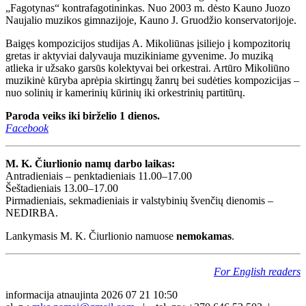
„Fagotynas“ kontrafagotininkas. Nuo 2003 m. dėsto Kauno Juozo
Naujalio muzikos gimnazijoje, Kauno J. Gruodžio konservatorijoje.
Baigęs kompozicijos studijas A. Mikoliūnas įsiliejo į kompozitorių
gretas ir aktyviai dalyvauja muzikiniame gyvenime. Jo muziką
atlieka ir užsako garsūs kolektyvai bei orkestrai. Artūro Mikoliūno
muzikinė kūryba aprėpia skirtingų žanrų bei sudėties kompozicijas –
nuo solinių ir kamerinių kūrinių iki orkestrinių partitūrų.
Paroda veiks iki birželio 1 dienos.
Facebook
M. K. Čiurlionio namų darbo laikas:
Antradieniais – penktadieniais 11.00–17.00
Šeštadieniais 13.00–17.00
Pirmadieniais, sekmadieniais ir valstybinių švenčių dienomis –
NEDIRBA.
Lankymasis M. K. Čiurlionio namuose
nemokamas
.
For English readers
informacija atnaujinta 2026 07 21 10:50