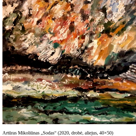
Artūras Mikoliūnas „Sodas“ (2020, drobė, aliejus, 40×50)