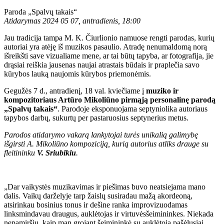
Paroda „Spalvų takais“
Atidarymas 202
4
05
07
, antradienis,
18
:0
0
Jau tradicija tampa M. K. Čiurlionio namuose rengti parodas, kurių
autoriai yra atėję iš muzikos pasaulio. Atradę nenumaldomą norą
išreikšti save vizualiame mene, ar tai būtų tapyba, ar fotografija, jie
drąsiai reiškia jausenas naujai atrastais būdais ir praplečia savo
kūrybos lauką naujomis kūrybos priemonėmis.
Gegužės 7 d., antradienį, 18 val. kviečiame į
muziko ir
kompozitoriaus Artūro Mikoliūno pirmąją personalinę parodą
„Spalvų takais“
. Parodoje eksponuojama septyniolika autoriaus
tapybos darbų, sukurtų per pastaruosius septynerius metus.
Parodos atidarymo vakarą lankytojai turės unikalią galimybę
išgirsti A. Mikoliūno kompoziciją, kurią autorius atliks drauge su
fleitininku
V. Sriubikiu
.
„Dar vaikystės muzikavimas ir piešimas buvo neatsiejama mano
dalis. Vaikų darželyje tarp žaislų susiradau mažą akordeoną,
atsirinkau bosinius tonus ir dešine ranka improvizuodamas
linksmindavau draugus, auklėtojas ir virtuvėsšeimininkes. Niekada
nepamiršiu, kaip man grojant šeimininkė su auklėtoja pašėlusiai