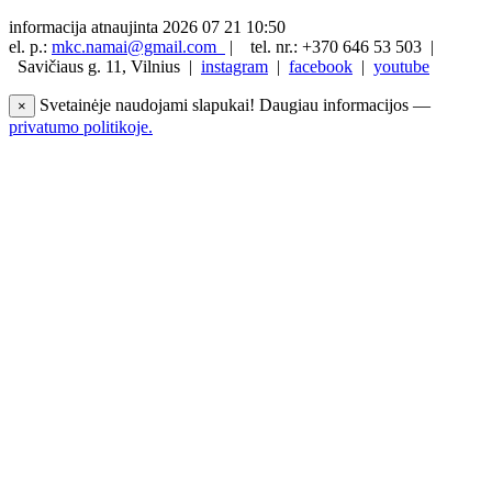
informacija atnaujinta 2026 07 21 10:50
el. p.:
mkc.namai@gmail.com
|
tel. nr.: +370 646 53 503 |
Savičiaus g. 11, Vilnius |
instagram
|
facebook
|
youtube
Svetainėje naudojami slapukai! Daugiau informacijos —
×
privatumo politikoje.