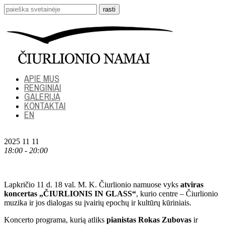
APIE MUS
RENGINIAI
GALERIJA
KONTAKTAI
EN
2025 11 11
18:00 - 20:00
Lapkričio 11 d. 18 val. M. K. Čiurlionio namuose vyks
atviras
k
oncertas „ČIURLIONIS IN GLASS“
, kurio centre – Čiurlionio
muzika ir jos dialogas su įvairių epochų ir kultūrų kūriniais.
Koncerto programa, kurią atliks
pianistas Rokas Zubovas
ir