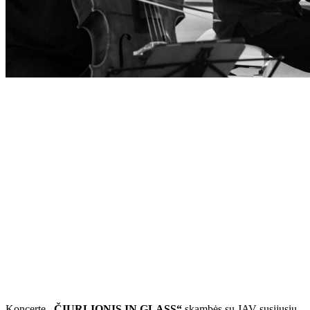
Koncerte
„ČIURLIONIS IN GLASS“
skambės su JAV susijusių