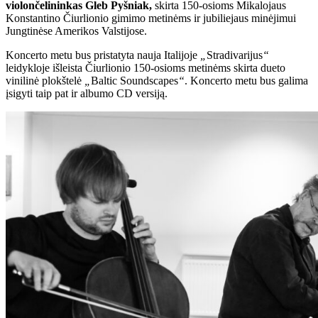
violončelininkas
Gleb Pyšniak,
skirta 150-osioms Mikalojaus
Konstantino Čiurlionio gimimo metinėms ir jubiliejaus minėjimui
Jungtinėse Amerikos Valstijose.
Koncerto metu bus pristatyta nauja Italijoje
„
Stradivarijus
“
leidykloje išleista Čiurlionio 150-osioms metinėms skirta dueto
vinilinė plokštelė
„
Baltic Soundscapes
“
. Koncerto metu bus galima
įsigyti taip pat ir albumo CD versiją.