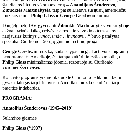
šiandienos Lietuvos kompozitorių –
Anatolijaus Šenderovo,
Žibuoklės Martinaitytės
, taip pat su Lietuva susijusių amerikiečių
muzikos ikonų
Philip Glass ir George Gershwin
kūriniai.
Daugelį metų JAV gyvenanti
Žibuoklė Martinaitytė
savo kūryboje
dažnai tyrinėja laiko, erdvės ir emocinio suvokimo temas. Jos
naujausias kūrinys
„unda, unda… inundare…“
buvo parašytas
specialiai Čiurlionio 150-ųjų gimimo metinių proga.
George Gershwin
muzika, kadaise ypač mėgta Lietuvos emigrantų
bendruomenės Amerikoje, čia tampa kultūrinio ryšio simboliu, o
Philip Glass
minimalizmas įdomiai rezonuoja su Čiurlionio
vizionieriška dvasia.
Koncerto programa yra ne tik duoklė Čiurlionio palikimui, bet ir
gyvas dialogas tarp Lietuvos ir Amerikos muzikos kultūrų, tarp
praeities ir dabarties.
PROGRAMA:
Anatolijus Šenderovas (1945–2019)
Sulamitos giesmės
Philip Glass (*1937)