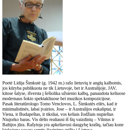
Poetė Lidija Šimkutė (g. 1942 m.) rašo lietuvių ir anglų kalbomis,
jos kūryba publikuota ne tik Lietuvoje, bet ir Australijoje, JAV,
kitose šalyse, išversta į šešiolika užsienio kalbų, panaudota keliuose
modernaus šokio spektakliuose bei muzikos kompozicijose.
Pasak literatūrologo Tomo Venclovos, L. Šimkutės eilės, kad ir
minimalistinės, labai įvairios. Jose – ir Australijos eukaliptai, ir
Viena, ir Budapeštas, ir tiksliai, vos keliais žodžiais nupieštas
Niujorko baras. Vis dėlto realiausi iš šių vaizdinių – Vilnius ir
Baltijos jūra. Rašytoja yra apkeliavusi daugybę kraštų, tačiau kone
kiekvieną vasarą semtis įkvėpimo grįžta į Lietuvą.