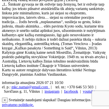
„L. Šimkutė gyvuoja ne tik erdvėje tarp žemynų, bet ir erdvėje tarp
kalbų: jos teksto pilnatvė atsiskleidžia tik abiejų variantų sankirtoje,
linksta prie minimalizmo, kuris jai siejasi su ekspromto,
improvizacijos, laisvės sfera… siejasi su orientaline poezijos
tradicija… žodis beveik „nuplaunamas“, susilieja su gestu, šokio
judesiu, ritualo akimirka… eilės pavirsta Kyoto sodu, kuriame tėra
akmenys ir smėlio ratilai aplinkui juos, užuominomis ir nutylėjimais
kalbantys apie kažką esmingiausio, ligi galo nesuvokiamo ir
neišsakomo. Ji nebijo rizikos ir todėl dažnai pasiekia tikslą – sukuria
skaidrų, elegantišką, autentišką tekstą. (Tomas Venclova – Įvadas
knygai „Kažkas pasakyta / Something is Said“, Vilnius, 2013)
Rašytoja gimė Krakių kaime netoli Mosėdžio, Žemaitijoje. Vaikystę
praleido pabėgėlių stovyklose Vokietijoje. 1949 m. su tėvais atvyko į
Australiją. Lietuvių kalbos žinias tobulino neakivaizdiniu būdu
Lietuvių kalbos institute Čikagoje ir Vilniaus universitete.
Kartu su autore renginyje dalyvaus literatūros kritikė Neringa
Dangvydė, pianistas Andrius Vasiliauskas.
informacija atnaujinta 2026 07 21 10:50
el. p.:
mkc.namai@gmail.com
|
tel. nr.: +370 646 53 503 |
Savičiaus g. 11, Vilnius |
instagram
|
facebook
|
youtube
Svetainėje naudojami slapukai! Daugiau informacijos —
×
privatumo politikoje.