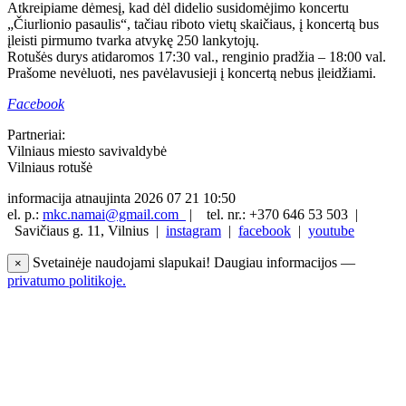
Atkreipiame dėmesį, kad dėl didelio susidomėjimo koncertu
„Čiurlionio pasaulis“, tačiau riboto vietų skaičiaus, į koncertą bus
įleisti pirmumo tvarka atvykę 250 lankytojų.
Rotušės durys atidaromos 17:30 val., renginio pradžia – 18:00 val.
Prašome nevėluoti, nes pavėlavusieji į koncertą nebus įleidžiami.
Facebook
Partneriai:
Vilniaus miesto savivaldybė
Vilniaus rotušė
informacija atnaujinta 2026 07 21 10:50
el. p.:
mkc.namai@gmail.com
|
tel. nr.: +370 646 53 503 |
Savičiaus g. 11, Vilnius |
instagram
|
facebook
|
youtube
Svetainėje naudojami slapukai! Daugiau informacijos —
×
privatumo politikoje.