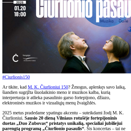
#Ciurlionis150
Ar tikite, kad
M. K. Čiurlioniui 150
? Žmogus, aplenkęs savo laiką,
šiandien sugrįžta šiuolaikinio meno ir muzikos kalba, kurią
interpretuoja ir atlieka pasaulinio garso fortepijono, džiazo,
elektroninės muzikos ir vizualiųjų menų žvaigždės.
2025 metus pradedame ypatingu akcentu – suteikdami žodį M. K.
Čiurlioniui.
Sausio 20 dieną Vilniaus rotušėje fortepijoninis
duetas „Duo Zubovas“ pristatys unikalią, specialiai jubiliejui
parengtą programą „Čiurlionio pasaulis“
. Šis koncertas – tai ne