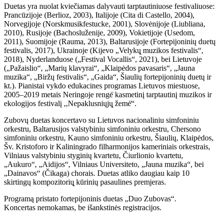
Duetas yra nuolat kviečiamas dalyvauti tarptautiniuose festivaliuose:
Prancūzijoje (Berlioz, 2003), Italijoje (Cita di Castello, 2004),
Norvegijoje (Norskmusikfestucke, 2001), Slovėnijoje (Liubliana,
2010), Rusijoje (Bachosluženije, 2009), Vokietijoje (Usedom,
2011), Suomijoje (Rauma, 2013), Baltarusijoje (Fortepijoninių duetų
festivalis, 2017), Ukrainoje (Kijevo „Velykų̨ muzikos festivalis“,
2018), Nyderlanduose („Festival Vocallis“, 2021), bei Lietuvoje
(„Pažaislio“, „Marių klavyrai“, „Klaipėdos pavasaris“, „Jauna
muzika“, „Biržų festivalis“, „Gaida“, Šiaulių fortepijoninių duetų ir
kt.). Pianistai vykdo edukacines programas Lietuvos miestuose,
2005–2019 metais Neringoje rengė̇ kasmetinį tarptautinį muzikos ir
ekologijos festivalį ,,Nepaklusniųjų̨ žemė̇“.
Zubovų duetas koncertavo su Lietuvos nacionaliniu simfoniniu
orkestru, Baltarusijos valstybiniu simfoniniu orkestru, Chersono
simfoniniu orkestru, Kauno simfoniniu orkestru, Šiaulių, Klaipėdos,
Šv. Kristoforo ir Kaliningrado filharmonijos kameriniais orkestrais,
Vilniaus valstybiniu styginių kvartetu, Čiurlionio kvartetu,
„Aukuro“, „Aidijos“, Vilniaus Universiteto, „Jauna muzika“, bei
„Dainavos“ (Čikaga) chorais. Duetas atliko daugiau kaip 10
skirtingų kompozitorių̨ kūrinių pasaulines premjeras.
Programą pristato fortepijoninis duetas „Duo Zubovas“.
Koncertas nemokamas, be išankstinės registracijos.