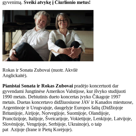
gyvenimą.
Sveiki atvykę į Čiurlionio metus!
Rokas ir Sonata Zubovai (nuotr. Akvilė
Anglickaitė).
Pianistai Sonata ir Rokas Zubovai
pradėjo koncertuoti dar
gyvendami Jungtinėse Amerikos Valstijose, kur išvyko studijuoti
1990 metais. Debiutinis dueto koncertas įvyko Čikagoje 1997
metais. Duetas koncertavo didžiuosiuose JAV ir Kanados miestuose,
Argentinoje ir Urugvajuje, daugelyje Europos šalių (Didžiojoje
Britanijoje, Airijoje, Norvegijoje, Suomijoje, Olandijoje,
Prancūzijoje, Italijoje, Šveicarijoje, Vokietijoje, Lenkijoje, Latvijoje,
Slovėnijoje, Vengrijoje, Serbijoje, Ukrainoje), o taip
pat Azijoje (Irane ir Pietų Korėjoje).