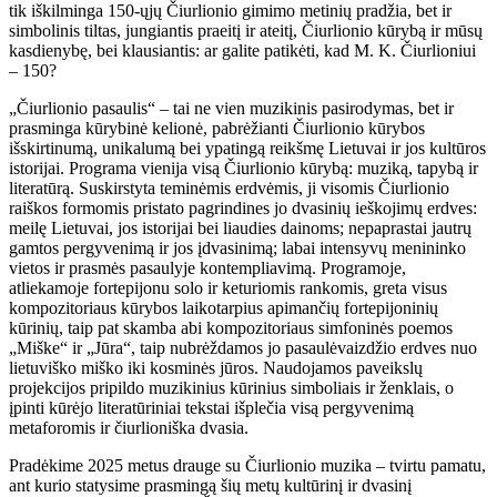
tik iškilminga 150-ųjų Čiurlionio gimimo metinių pradžia, bet ir
simbolinis tiltas, jungiantis praeitį ir ateitį, Čiurlionio kūrybą ir mūsų
kasdienybę, bei klausiantis: ar galite patikėti, kad M. K. Čiurlioniui
– 150?
„Čiurlionio pasaulis“ – tai ne vien muzikinis pasirodymas, bet ir
prasminga kūrybinė kelionė, pabrėžianti Čiurlionio kūrybos
išskirtinumą, unikalumą bei ypatingą reikšmę Lietuvai ir jos kultūros
istorijai. Programa vienija visą Čiurlionio kūrybą: muziką, tapybą ir
literatūrą. Suskirstyta teminėmis erdvėmis, ji visomis Čiurlionio
raiškos formomis pristato pagrindines jo dvasinių ieškojimų erdves:
meilę Lietuvai, jos istorijai bei liaudies dainoms; nepaprastai jautrų
gamtos pergyvenimą ir jos įdvasinimą; labai intensyvų menininko
vietos ir prasmės pasaulyje kontempliavimą. Programoje,
atliekamoje fortepijonu solo ir keturiomis rankomis, greta visus
kompozitoriaus kūrybos laikotarpius apimančių fortepijoninių
kūrinių, taip pat skamba abi kompozitoriaus simfoninės poemos
„Miške“ ir „Jūra“, taip nubrėždamos jo pasaulėvaizdžio erdves nuo
lietuviško miško iki kosminės jūros. Naudojamos paveikslų
projekcijos pripildo muzikinius kūrinius simboliais ir ženklais, o
įpinti kūrėjo literatūriniai tekstai išplečia visą pergyvenimą
metaforomis ir čiurlioniška dvasia.
Pradėkime 2025 metus drauge su Čiurlionio muzika – tvirtu pamatu,
ant kurio statysime prasmingą šių metų kultūrinį ir dvasinį