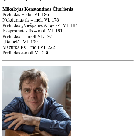
Mikalojus Konstantinas Čiurlionis
Preliudas H-dur VL 186
Noktiurnas fis – moll VL 178
Preliudas „Viešpaties Angelas“ VL 184
Ekspromntas fis – moll VL 181
Preliudas f – moll VL 197
„Dainelė“ VL 199
Mazurka Es – moll VL 222
Preliudas a-moll VL 230