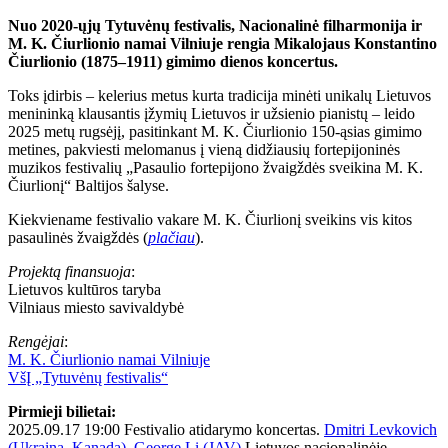
Nuo 2020-ųjų Tytuvėnų festivalis, Nacionalinė filharmonija ir
M. K. Čiurlionio namai Vilniuje rengia Mikalojaus Konstantino
Čiurlionio (1875–1911) gimimo dienos koncertus.
Toks įdirbis – kelerius metus kurta tradicija minėti unikalų Lietuvos
menininką klausantis įžymių Lietuvos ir užsienio pianistų – leido
2025 metų rugsėjį, pasitinkant M. K. Čiurlionio 150-ąsias gimimo
metines, pakviesti melomanus į vieną didžiausių fortepijoninės
muzikos festivalių „Pasaulio fortepijono žvaigždės sveikina M. K.
Čiurlionį“ Baltijos šalyse.
Kiekviename festivalio vakare M. K. Čiurlionį sveikins vis kitos
pasaulinės žvaigždės (
plačiau
).
Projektą finansuoja
:
Lietuvos kultūros taryba
Vilniaus miesto savivaldybė
Rengėjai
:
M. K. Čiurlionio namai Vilniuje
VšĮ „Tytuvėnų festivalis“
Pirmieji bilietai:
2025.09.17 19:00 Festivalio atidarymo koncertas.
Dmitri Levkovich
(Ukraina, Kanada), George Li (JAV)
Lietuvos nacionalinėje