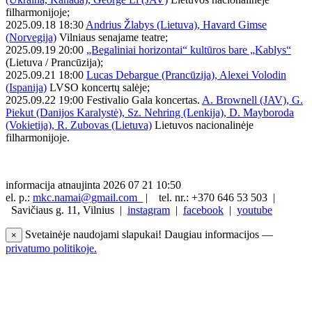
filharmonijoje;
2025.09.18 18:30
Andrius Žlabys (Lietuva), Havard Gimse
(Norvegija)
Vilniaus senajame teatre;
2025.09.19 20:00
„Begaliniai horizontai“ kultūros bare „Kablys“
(Lietuva / Prancūzija);
2025.09.21 18:00
Lucas Debargue (Prancūzija), Alexei Volodin
(Ispanija)
LVSO koncertų salėje;
2025.09.22 19:00 Festivalio Gala koncertas.
A. Brownell (JAV), G.
Piekut (Danijos Karalystė), Sz. Nehring (Lenkija), D. Mayboroda
(Vokietija), R. Zubovas (Lietuva)
Lietuvos nacionalinėje
filharmonijoje.
informacija atnaujinta 2026 07 21 10:50
el. p.:
mkc.namai@gmail.com
|
tel. nr.: +370 646 53 503 |
Savičiaus g. 11, Vilnius |
instagram
|
facebook
|
youtube
Svetainėje naudojami slapukai! Daugiau informacijos —
×
privatumo politikoje.