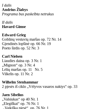
I dalis
Andrius Žlabys
Programa bus paskelbta netrukus
II dalis
Havard Gimse
Edward Grieg
Goblinų vestuvių maršas op. 72 Nr. 14
Gjendinės lopšinė op. 66 Nr. 19
Poeto širdis op. 52 Nr. 3
Carl Nielsen
Liaudies daina op. 3 Nr. 1
„Mignon“ op. 3 Nr. 4
Lėlių maršas op. 11 Nr. 5
Vilkelis op. 11 Nr. 2
Wilhelm Stenhammar
2 pjesės iš ciklo „Vėlyvos vasaros naktys“ op. 33
Jaen Sibelius
„Valsiukas“ op 40 Nr. 1
„Elegiškai“ op. 76 Nr. 1
„Vaikiška pjesė“ op. 76 Nr. 1