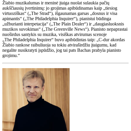
Žlabio muzikalumas ir meninė įtaiga nuolat sulaukia pačių
aukščiausių įvertinimų: jo grojimas apibūdinamas kaip „tiesiog
virtuoziškas“ („The Strad“), išgaunamas garsas „dosnus ir visa
apimantis“ („The Philadelphia Inquirer“), pianistui būdinga
„užburianti interpetacija“ („The Plain Dealer“) ir „daugiasluoksnis
muzikos suvokimas“ („The Greenville News“). Pianisto nepaprastai
nuoširdus santykis su muzika, visiškas atvirumas scenoje
„The Philadelphia Inquirer“ buvo apibūdintas taip: „C-dur akordas
Žlabio rankose raibuliuoja su tokiu atviraširdžiu įtaigumu, kad
negalite nusikratyti įspūdžio, jog tai pats Bachas prabyla pianisto
grojimu.“