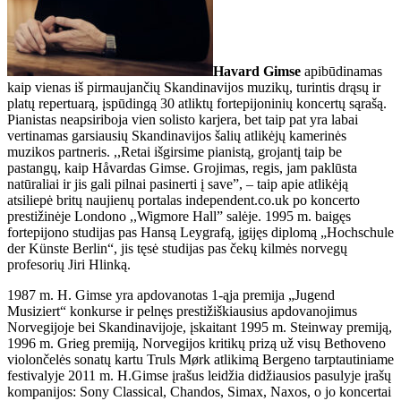
Havard Gimse
apibūdinamas
kaip vienas iš pirmaujančių Skandinavijos muzikų, turintis drąsų ir
platų repertuarą, įspūdingą 30 atliktų fortepijoninių koncertų sąrašą.
Pianistas neapsiriboja vien solisto karjera, bet taip pat yra labai
vertinamas garsiausių Skandinavijos šalių atlikėjų kamerinės
muzikos partneris. ,,Retai išgirsime pianistą, grojantį taip be
pastangų, kaip Håvardas Gimse. Grojimas, regis, jam paklūsta
natūraliai ir jis gali pilnai pasinerti į save”, – taip apie atlikėją
atsiliepė britų naujienų portalas independent.co.uk po koncerto
prestižinėje Londono ,,Wigmore Hall” salėje. 1995 m. baigęs
fortepijono studijas pas Hansą Leygrafą, įgijęs diplomą „Hochschule
der Künste Berlin“, jis tęsė studijas pas čekų kilmės norvegų
profesorių Jiri Hlinką.
1987 m. H. Gimse yra apdovanotas 1-ąja premija „Jugend
Musiziert“ konkurse ir pelnęs prestižiškiausius apdovanojimus
Norvegijoje bei Skandinavijoje, įskaitant 1995 m. Steinway premiją,
1996 m. Grieg premiją, Norvegijos kritikų prizą už visų Bethoveno
violončelės sonatų kartu Truls Mørk atlikimą Bergeno tarptautiniame
festivalyje 2011 m. H.Gimse įrašus leidžia didžiausios pasulyje įrašų
kompanijos: Sony Classical, Chandos, Simax, Naxos, o jo koncertai