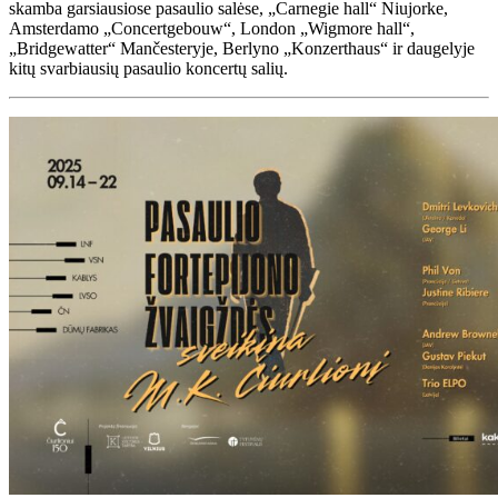
skamba garsiausiose pasaulio salėse, „Carnegie hall“ Niujorke,
Amsterdamo „Concertgebouw“, London „Wigmore hall“,
„Bridgewatter“ Mančesteryje, Berlyno „Konzerthaus“ ir daugelyje
kitų svarbiausių pasaulio koncertų salių.