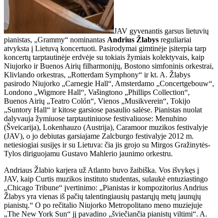
JAV gyvenantis garsus lietuvių
pianistas, „Grammy“ nominantas
Andrius Žlabys
reguliariai
atvyksta į Lietuvą koncertuoti. Pasirodymai gimtinėje įsiterpia tarp
koncertų tarptautinėje erdvėje su tokiais žymiais kolektyvais, kaip
Niujorko ir Buenos Airių filharmonijų, Bostono simfoninis orkestrai,
Klivlando orkestras, „Rotterdam Symphony“ ir kt. A. Žlabys
pasirodo Niujorko „Carnegie Hall“, Amsterdamo „Concertgebouw“,
Londono „Wigmore Hall“, Vašingtono „Phillips Collection“,
Buenos Airių „Teatro Colón“, Vienos „Musikverein“, Tokijo
„Suntory Hall“ ir kitose garsiose pasaulio salėse. Pianistas nuolat
dalyvauja žymiuose tarptautiniuose festivaliuose: Menuhino
(Šveicarija), Lokenhauzo (Austrija), Caramoor muzikos festivalyje
(JAV), o jo debiutas garsiajame Zalcburgo festivalyje 2012 m.
netiesiogiai susijęs ir su Lietuva: čia jis grojo su Mirgos Gražinytės-
Tylos diriguojamu Gustavo Mahlerio jaunimo orkestru.
Andriaus Žlabio karjera už Atlanto buvo žaibiška. Vos išvykęs į
JAV, kaip Curtis muzikos instituto studentas, sulaukė entuziastingo
„Chicago Tribune“ įvertinimo: „Pianistas ir kompozitorius Andrius
Žlabys yra vienas iš pačių talentingiausių pastarųjų metų jaunųjų
pianistų.“ O po rečitalio Niujorko Metropolitano meno muziejuje
„The New York Sun“ jį pavadino „šviečiančia pianistų viltimi“. A.