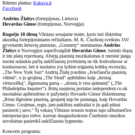
Bilietus platina:
Kakava.lt
Facebook
Andrius Žlabys
(fortepijonas, Lietuva)
Hovardas Gimse
(fortepijonas, Norvegija)
Rugsėjo 18 dieną
Vilniaus senajame teatre, kuris turi išskirtinę
akustiką fortepijoniniams rečitaliams, M. K. Čiurlionį sveikins JAV
gyvenantis lietuvių pianistas, „Grammy“ nominantas
Andrius
Žlabys
ir Norvegijos superžvaigždė
Hovardas Gimse
, turintis drąsų
ir itin platų repertuarą. Abiejų pianistų muzikalumas ir meninė įtaiga
nuolat sulaukia pačių aukščiausių įvertinimų ne tik festivaliuose ar
konkursuose, bet ir nuolatos yra lydimi teigiamų kritikų recenzijų.
„The New York Sun“ Andrių Žlabį įvardino „šviečiančia pianistų
viltimi“, o jo grojimą „The Strad“ apibūdino kaip „tiesiog
virtuozišką“, išgaunamą garsą – „dosnų ir visa apimantį“ („The
Philadelphia Inquirer“). Britų naujienų portalas independent.co.uk
nuostabiai apibendrino ir pažymėjo Hovardo Gimse išskirtinumą:
„Retai išgirsime pianistą, grojantį taip be pastangų, kaip Hovardas
Gimse. Grojimas, regis, jam paklūsta natūraliai ir jis gali pilnai
pasinerti į save.“ Šį vakarą Vilniaus senasis teatras taps užburiančios
interpretacijos erdve, kurioje daugiasluoksnis Čiurlionio muzikos
suvokimas pasireikš aukščiausiu lygmeniu.
Koncerto programa: