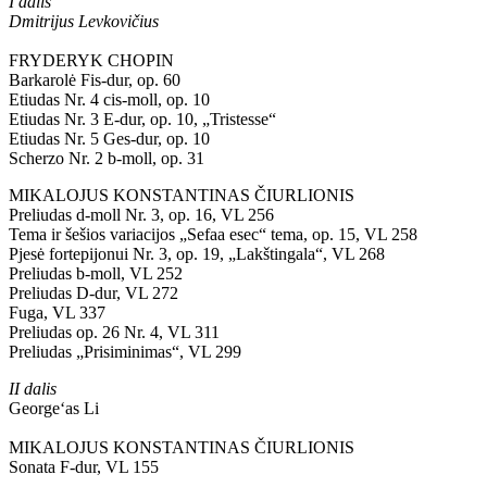
I dalis
Dmitrijus Levkovičius
FRYDERYK CHOPIN
Barkarolė Fis-dur, op. 60
Etiudas Nr. 4 cis-moll, op. 10
Etiudas Nr. 3 E-dur, op. 10, „Tristesse“
Etiudas Nr. 5 Ges-dur, op. 10
Scherzo Nr. 2 b-moll, op. 31
MIKALOJUS KONSTANTINAS ČIURLIONIS
Preliudas d-moll Nr. 3, op. 16, VL 256
Tema ir šešios variacijos „Sefaa esec“ tema, op. 15, VL 258
Pjesė fortepijonui Nr. 3, op. 19, „Lakštingala“, VL 268
Preliudas b-moll, VL 252
Preliudas D-dur, VL 272
Fuga, VL 337
Preliudas op. 26 Nr. 4, VL 311
Preliudas „Prisiminimas“, VL 299
II dalis
George‘as Li
MIKALOJUS KONSTANTINAS ČIURLIONIS
Sonata F-dur, VL 155