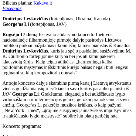
Bilietus platina:
Kakava.lt
Facebook
Dmitrijus Levkovičius
(fortepijonas, Ukraina, Kanada)
George‘as Li
(fortepijonas, JAV)
Rugsėjo 17 dieną
festivalio atidarymo koncerto Lietuvos
nacionalinėje filharmonijoje pirmoje dalyje pasirodys Lietuvos
publikai puikiai pažįstamas ukrainiečių kilmės pianistas iš Kanados
Dmitrijus Levkovičius
, kuris jau spėjo pasidalinti susižavėjimu M.
K. Čiurlionio fortepijonine kūryba bei jos atlikimu pakerėti
klausytojų širdis. Kaip teigia atlikėjas, „harmoninga kalba,
polifoninis mąstymas ir išskirtinis kūrėjo balsas negali būti lengvai
lyginami su kitų kompozitorių opusais“.
Antroje koncerto dalyje skambins pirmą kartą į Lietuvą atvykstantis
vienas geidžiamiausių ir ryškiausių savo kartos pasaulio pianistų iš
JAV
George‘as Li
. Grakštumu, elegancija bei aukščiausio lygio
virtuoziškumu ir interpretacijos gelme, gerokai pranokstančia savo
amžių, George‘as Li pakerėjo muzikos kritikus, o kaip pažymi
„New York Times“, „grojime susipynęs jaunatviškas impulsyvumas
ir aukščiausio lygio meistrystė“ subūrė itin platų gerbėjų ratą.
Koncerto programa: