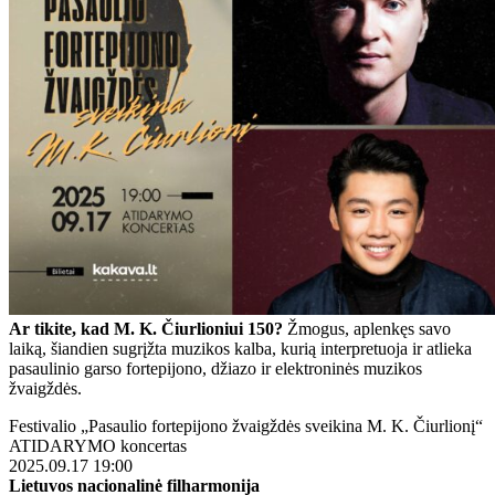
Ar tikite, kad M. K. Čiurlioniui 150?
Žmogus, aplenkęs savo
laiką, šiandien sugrįžta muzikos kalba, kurią interpretuoja ir atlieka
pasaulinio garso fortepijono, džiazo ir elektroninės muzikos
žvaigždės.
Festivalio „Pasaulio fortepijono žvaigždės sveikina M. K. Čiurlionį“
ATIDARYMO koncertas
2025.09.17 19:00
Lietuvos nacionalinė filharmonija