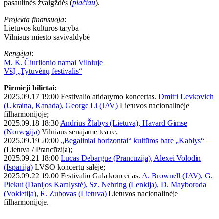
pasaulinės žvaigždės (
plačiau
).
Projektą finansuoja
:
Lietuvos kultūros taryba
Vilniaus miesto savivaldybė
Rengėjai
:
M. K. Čiurlionio namai Vilniuje
VšĮ „Tytuvėnų festivalis“
Pirmieji bilietai:
2025.09.17 19:00 Festivalio atidarymo koncertas.
Dmitri Levkovich
(Ukraina, Kanada), George Li (JAV)
Lietuvos nacionalinėje
filharmonijoje;
2025.09.18 18:30
Andrius Žlabys (Lietuva), Havard Gimse
(Norvegija)
Vilniaus senajame teatre;
2025.09.19 20:00
„Begaliniai horizontai“ kultūros bare „Kablys“
(Lietuva / Prancūzija);
2025.09.21 18:00
Lucas Debargue (Prancūzija), Alexei Volodin
(Ispanija)
LVSO koncertų salėje;
2025.09.22 19:00 Festivalio Gala koncertas.
A. Brownell (JAV), G.
Piekut (Danijos Karalystė), Sz. Nehring (Lenkija), D. Mayboroda
(Vokietija), R. Zubovas (Lietuva)
Lietuvos nacionalinėje
filharmonijoje.