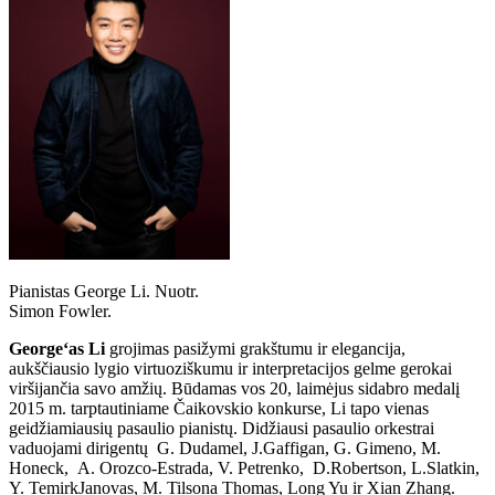
Pianistas George Li. Nuotr.
Simon Fowler.
George‘as Li
grojimas pasižymi grakštumu ir elegancija,
aukščiausio lygio virtuoziškumu ir interpretacijos gelme gerokai
viršijančia savo amžių. Būdamas vos 20, laimėjus sidabro medalį
2015 m. tarptautiniame Čaikovskio konkurse, Li tapo vienas
geidžiamiausių pasaulio pianistų. Didžiausi pasaulio orkestrai
vaduojami dirigentų G. Dudamel, J.Gaffigan, G. Gimeno, M.
Honeck, A. Orozco-Estrada, V. Petrenko, D.Robertson, L.Slatkin,
Y. TemirkJanovas, M. Tilsona Thomas, Long Yu ir Xian Zhang.