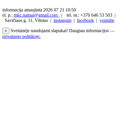
informacija atnaujinta 2026 07 21 10:50
el. p.:
mkc.namai@gmail.com
|
tel. nr.: +370 646 53 503 |
Savičiaus g. 11, Vilnius |
instagram
|
facebook
|
youtube
Svetainėje naudojami slapukai! Daugiau informacijos —
×
privatumo politikoje.