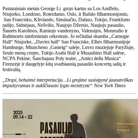
Pastaraisiais metais George Li grojo kartus su Los Andželo,
Niujorko, Londono, Roterdamo, Oslo, ir Bafalo filharmonijomis,
San Francisko, Klivlando, Sinsinačio, Dalaso, Tokijo, Frankfurto
radijo, Sidnėjaus, Nešvilio, Naujojo Džersio, Naujojo pasaulio,
Šiaurės Karolinos, Ramiojo vandenyno, Valensijos, Monrealio ir
Baltimorės simfoniniais orkestrais. Jo rečitaliai skamba „Carnegie
Hall“ Niujorke, „Davies hall“ San Franciske, Elbės filharmonijoje
Hamburge, Miuncheno ‚Gasteig“ salėje, Luvro muziejuje Paryžiuje,
Seulo menų centre, Tokijo Asahi Hall ir Musashino Hall salėse,
NCPA Pekine, Šanchajaus Poly teatre, „Amici della Musica“
Firenzėje ir daugelyje kitų svarbiausių pasaulio koncertų salių ir
festivalių.
„Drąsi, bebaimė interpretacija…Li grojime susisipynė jaunatviškas
impulsyvumas ir aukščiausio lygio meistrystė“ New York Times