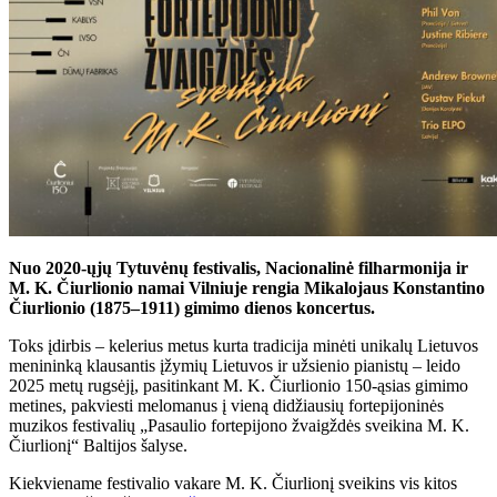
Nuo 2020-ųjų Tytuvėnų festivalis, Nacionalinė filharmonija ir
M. K. Čiurlionio namai Vilniuje rengia Mikalojaus Konstantino
Čiurlionio (1875–1911) gimimo dienos koncertus.
Toks įdirbis – kelerius metus kurta tradicija minėti unikalų Lietuvos
menininką klausantis įžymių Lietuvos ir užsienio pianistų – leido
2025 metų rugsėjį, pasitinkant M. K. Čiurlionio 150-ąsias gimimo
metines, pakviesti melomanus į vieną didžiausių fortepijoninės
muzikos festivalių „Pasaulio fortepijono žvaigždės sveikina M. K.
Čiurlionį“ Baltijos šalyse.
Kiekviename festivalio vakare M. K. Čiurlionį sveikins vis kitos