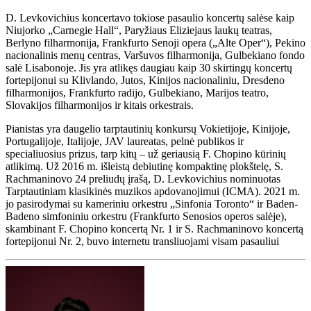
D. Levkovichius koncertavo tokiose pasaulio koncertų salėse kaip
Niujorko „Carnegie Hall“, Paryžiaus Eliziejaus laukų teatras,
Berlyno filharmonija, Frankfurto Senoji opera („Alte Oper“), Pekino
nacionalinis menų centras, Varšuvos filharmonija, Gulbekiano fondo
salė Lisabonoje. Jis yra atlikęs daugiau kaip 30 skirtingų koncertų
fortepijonui su Klivlando, Jutos, Kinijos nacionaliniu, Dresdeno
filharmonijos, Frankfurto radijo, Gulbekiano, Marijos teatro,
Slovakijos filharmonijos ir kitais orkestrais.
Pianistas yra daugelio tarptautinių konkursų Vokietijoje, Kinijoje,
Portugalijoje, Italijoje, JAV laureatas, pelnė publikos ir
specialiuosius prizus, tarp kitų – už geriausią F. Chopino kūrinių
atlikimą. Už 2016 m. išleistą debiutinę kompaktinę plokštelę, S.
Rachmaninovo 24 preliudų įrašą, D. Levkovichius nominuotas
Tarptautiniam klasikinės muzikos apdovanojimui (ICMA). 2021 m.
jo pasirodymai su kameriniu orkestru „Sinfonia Toronto“ ir Baden-
Badeno simfoniniu orkestru (Frankfurto Senosios operos salėje),
skambinant F. Chopino koncertą Nr. 1 ir S. Rachmaninovo koncertą
fortepijonui Nr. 2, buvo internetu transliuojami visam pasauliui