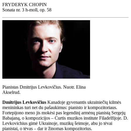
FRYDERYK CHOPIN
Sonata nr. 3 h-moll, op. 58
Pianistas Dmitrijus Levkovičius. Nuotr. Elina
Akselrud.
Dmitrijus Levkovičius
Kanadoje gyvenantis ukrainiečių kilmės
menininkas
turi net du pašaukimus: pianisto ir kompozitoriaus.
Fortepijono meno jis mokėsi pas legendinį armėnų pianistą Sergejų
Babajaną, o kompozicijos – Curtis muzikos institute Filadelfijoje. D.
Levkovichius gimė Ukrainoje, muzikų šeimoje, abu jo tėvai
pianistai, o tėvas – dar ir žinomas kompozitorius.