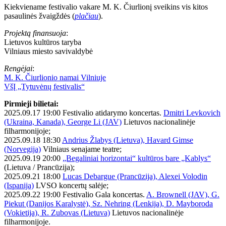
Kiekviename festivalio vakare M. K. Čiurlionį sveikins vis kitos
pasaulinės žvaigždės (
plačiau
).
Projektą finansuoja
:
Lietuvos kultūros taryba
Vilniaus miesto savivaldybė
Rengėjai
:
M. K. Čiurlionio namai Vilniuje
VšĮ „Tytuvėnų festivalis“
Pirmieji bilietai:
2025.09.17 19:00 Festivalio atidarymo koncertas.
Dmitri Levkovich
(Ukraina, Kanada), George Li (JAV)
Lietuvos nacionalinėje
filharmonijoje;
2025.09.18 18:30
Andrius Žlabys (Lietuva), Havard Gimse
(Norvegija)
Vilniaus senajame teatre;
2025.09.19 20:00
„Begaliniai horizontai“ kultūros bare „Kablys“
(Lietuva / Prancūzija);
2025.09.21 18:00
Lucas Debargue (Prancūzija), Alexei Volodin
(Ispanija)
LVSO koncertų salėje;
2025.09.22 19:00 Festivalio Gala koncertas.
A. Brownell (JAV), G.
Piekut (Danijos Karalystė), Sz. Nehring (Lenkija), D. Mayboroda
(Vokietija), R. Zubovas (Lietuva)
Lietuvos nacionalinėje
filharmonijoje.