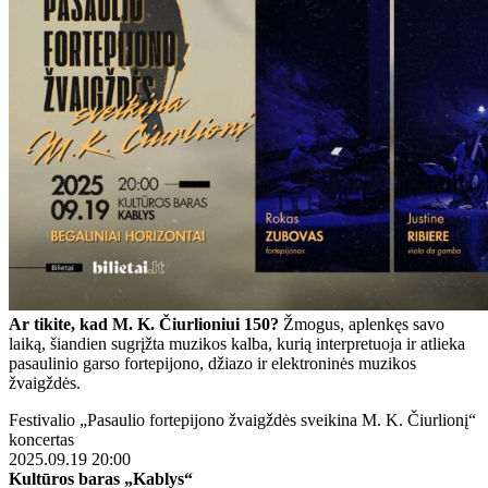
Ar tikite, kad M. K. Čiurlioniui 150?
Žmogus, aplenkęs savo
laiką, šiandien sugrįžta muzikos kalba, kurią interpretuoja ir atlieka
pasaulinio garso fortepijono, džiazo ir elektroninės muzikos
žvaigždės.
Festivalio „Pasaulio fortepijono žvaigždės sveikina M. K. Čiurlionį“
koncertas
2025.09.19 20:00
Kultūros baras „Kablys“