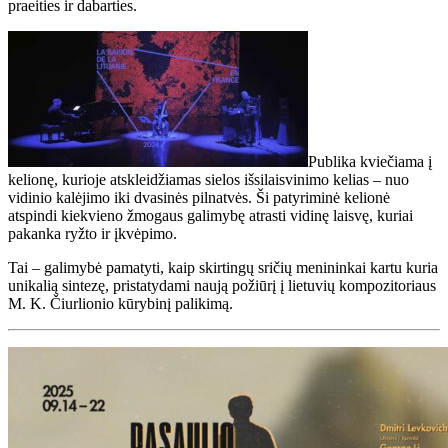
praeities ir dabarties.
Publika kviečiama į
kelionę, kurioje atskleidžiamas sielos išsilaisvinimo kelias – nuo
vidinio kalėjimo iki dvasinės pilnatvės. Ši patyriminė kelionė
atspindi kiekvieno žmogaus galimybę atrasti vidinę laisvę, kuriai
pakanka ryžto ir įkvėpimo.
Tai – galimybė pamatyti, kaip skirtingų sričių menininkai kartu kuria
unikalią sintezę, pristatydami naują požiūrį į lietuvių kompozitoriaus
M. K. Čiurlionio kūrybinį palikimą.