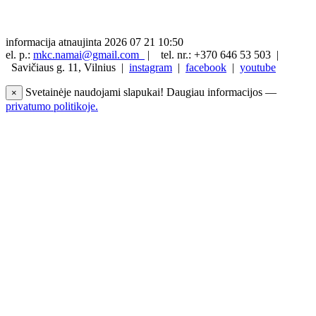
informacija atnaujinta 2026 07 21 10:50
el. p.:
mkc.namai@gmail.com
|
tel. nr.: +370 646 53 503 |
Savičiaus g. 11, Vilnius |
instagram
|
facebook
|
youtube
Svetainėje naudojami slapukai! Daugiau informacijos —
×
privatumo politikoje.