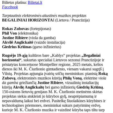
Bilietus platina:
Bilietai.lt
Facebook
Tarptautinis elektroninės-akustinės muzikos projektas
BEGALINIAI HORIZONTA
I (Lietuva / Prancūzija)
Rokas Zubovas
(fortepijonas)
Phil Von
(elektronika)
Justine Ribiere
(viola da gamba)
Akvilė Anglickaitė
(vaizdo instaliacija)
Giedrius Kriūnas
(garso inžinierius)
Rugsėjo 19-ąją
kultūros bare „Kablys“ projektas
„Begaliniai
horizontai“
, sukurtas specialiai Lietuvos sezonui Prancūzijoje ir
pristatytas koncertuose Montpellier regione, 2025 metais, kelios
dienos iki M. K. Čiurlionio gimtadienio, vienam vakarui sugrįš į
Vilnių. Projektas apjungia įvairių sričių menininkus: pianistą
Roką
Zubovą
, elektroninės muzikos kūrėją
Philą Voną
, elektrine
viola
da gamba
griežiančią
Justine Ribiere
, vizualinių instaliacijų
kūrėją
Akvilę Anglickaitę
bei garso inžinierių
Giedrių Kriūną
.
150-osioms lietuvių genijaus M. K. Čiurlionio metinėms skirtas
projektas siekia atskleisti jo kūrybos gylį, neaprėpiamumą ir
nepavaldumą laikui bei erdvei. Pasitelkę šiuolaikines kūrybines ir
technologines priemones, menininkai sukurs patyriminę erdvę,
kurioje M. K. Čiurlionio muzika ir vaizdinė kūryba taps tiltu tarp