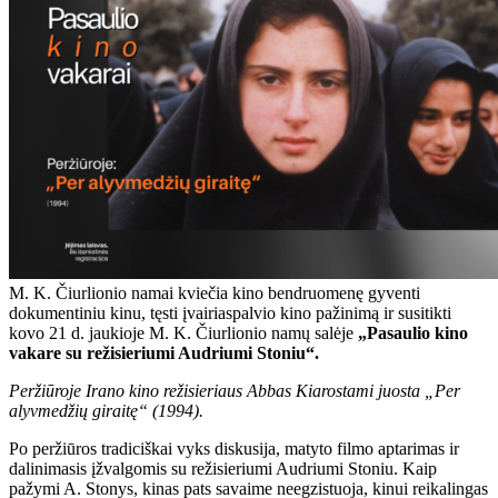
M. K. Čiurlionio namai kviečia kino bendruomenę gyventi
dokumentiniu kinu, tęsti įvairiaspalvio kino pažinimą ir susitikti
kovo 21 d. jaukioje M. K. Čiurlionio namų salėje
„Pasaulio kino
vakare su režisieriumi Audriumi Stoniu“.
Peržiūroje Irano kino režisieriaus Abbas Kiarostami juosta „Per
alyvmedžių giraitę“ (1994).
Po peržiūros tradiciškai vyks diskusija, matyto filmo aptarimas ir
dalinimasis įžvalgomis su režisieriumi Audriumi Stoniu. Kaip
pažymi A. Stonys, kinas pats savaime neegzistuoja, kinui reikalingas