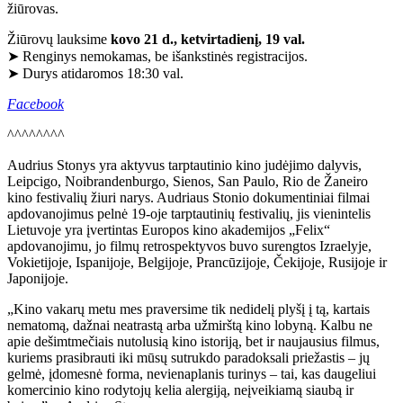
žiūrovas.
Žiūrovų lauksime
kovo
21
d., ketvirtadienį, 19 val.
➤ Renginys nemokamas, be išankstinės registracijos.
➤ Durys atidaromos 18:30 val.
Facebook
^^^^^^^^
Audrius Stonys yra aktyvus tarptautinio kino judėjimo dalyvis,
Leipcigo, Noibrandenburgo, Sienos, San Paulo, Rio de Žaneiro
kino festivalių žiuri narys. Audriaus Stonio dokumentiniai filmai
apdovanojimus pelnė 19-oje tarptautinių festivalių, jis vienintelis
Lietuvoje yra įvertintas Europos kino akademijos „Felix“
apdovanojimu, jo filmų retrospektyvos buvo surengtos Izraelyje,
Vokietijoje, Ispanijoje, Belgijoje, Prancūzijoje, Čekijoje, Rusijoje ir
Japonijoje.
„Kino vakarų metu mes praversime tik nedidelį plyšį į tą, kartais
nematomą, dažnai neatrastą arba užmirštą kino lobyną. Kalbu ne
apie dešimtmečiais nutolusią kino istoriją, bet ir naujausius filmus,
kuriems prasibrauti iki mūsų sutrukdo paradoksali priežastis – jų
gelmė, įdomesnė forma, nevienaplanis turinys – tai, kas daugeliui
komercinio kino rodytojų kelia alergiją, neįveikiamą siaubą ir