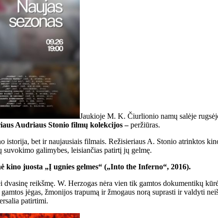
Jaukioje M. K. Čiurlionio namų salėje rugsė
eriaus Audriaus Stonio filmų kolekcijos –
peržiūras.
o istorija, bet ir naujausiais filmais. Režisieriaus A. Stonio atrinktos 
ų suvokimo galimybes, leisiančias patirtį jų gelmę.
kino juosta „Į ugnies gelmes“ („Into the Inferno“, 2016).
bei dvasinę reikšmę. W. Herzogas nėra vien tik gamtos dokumentikų kūrėja
ie gamtos jėgas, žmonijos trapumą ir žmogaus norą suprasti ir valdyti n
rsalia patirtimi.