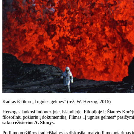
Kadras iš filmo „Į ugnies gelmes“ (rež. W. Herzog, 2016)
Herzogas lankosi Indonezijoje, Islandijoje, Etiopijoje ir Šiaurės Korėj
filosofiniu požiūriu į dokumentiką. Filmas „Į ugnies gelmes“ pasižymi 
sako režisierius A. Stonys.
Po filmo peržiūros tradiciškai vyks diskusija, matyto filmo aptarimas 