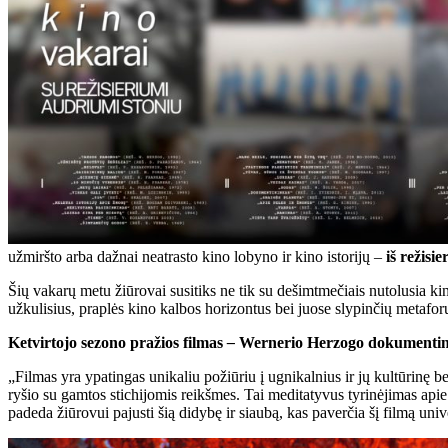
užmiršto arba dažnai neatrasto kino lobyno ir kino istorijų –
iš režisi
Šių vakarų metu žiūrovai susitiks ne tik su dešimtmečiais nutolusia kin
užkulisius, praplės kino kalbos horizontus bei juose slypinčių metafor
Ketvirtojo sezono pražios filmas
–
Wernerio Herzogo dokumentinė 
„Filmas yra ypatingas unikaliu požiūriu į ugnikalnius ir jų kultūrinę 
ryšio su gamtos stichijomis reikšmes. Tai meditatyvus tyrinėjimas ap
padeda žiūrovui pajusti šią didybę ir siaubą, kas paverčia šį filmą unive