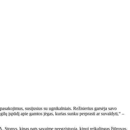
 pasakojimus, susijusius su ugnikalniais. Režisierius garsėja savo
ilų įspūdį apie gamtos jėgas, kurias sunku perprasti ar suvaldyti,“ –
A. Stonys, kinas pats savaime neegzistuoja, kinui reikalingas žiūrovas.