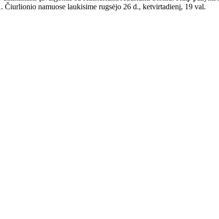
Čiurlionio namuose laukisime rugsėjo 26 d., ketvirtadienį, 19 val.