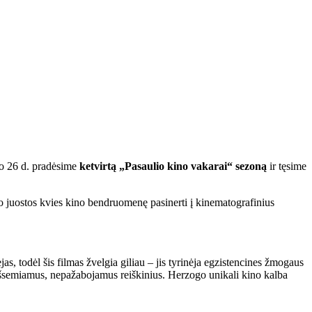
jo 26 d. pradėsime
ketvirtą
„Pasaulio kino vakarai“ sezoną
ir tęsime
kino juostos kvies kino bendruomenę pasinerti į kinematografinius
s, todėl šis filmas žvelgia giliau – jis tyrinėja egzistencines žmogaus
eišsemiamus, nepažabojamus reiškinius. Herzogo unikali kino kalba