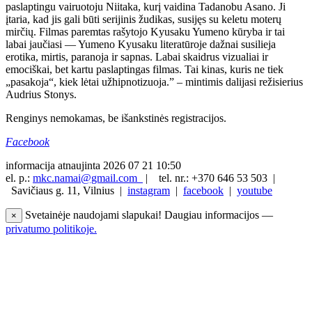
paslaptingu vairuotoju Niitaka, kurį vaidina Tadanobu Asano. Ji
įtaria, kad jis gali būti serijinis žudikas, susijęs su keletu moterų
mirčių. Filmas paremtas rašytojo Kyusaku Yumeno kūryba ir tai
labai jaučiasi — Yumeno Kyusaku literatūroje dažnai susilieja
erotika, mirtis, paranoja ir sapnas. Labai skaidrus vizualiai ir
emociškai, bet kartu paslaptingas filmas. Tai kinas, kuris ne tiek
„pasakoja“, kiek lėtai užhipnotizuoja.” – mintimis dalijasi režisierius
Audrius Stonys.
Renginys nemokamas, be išankstinės registracijos.
Facebook
informacija atnaujinta 2026 07 21 10:50
el. p.:
mkc.namai@gmail.com
|
tel. nr.: +370 646 53 503 |
Savičiaus g. 11, Vilnius |
instagram
|
facebook
|
youtube
Svetainėje naudojami slapukai! Daugiau informacijos —
×
privatumo politikoje.