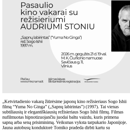
„Ketvirtadienio vakarą žiūrėsime japonų kino režisieriaus Sogo Ishii
filmą “Yuma No Ginga” („Sapnų labirintas”) (1997). Tai vienas
subtiliausių ir elegantiškiausių režisieriaus Sogo Ishii filmų. Filmas
nufilmuotas hipnotizuojančiu juodai baltu vaizdu, kuris primena
sapną arba seną prisiminimą. Veiksmas vyksta tarpukario Japonijoje.
Jauna autobusų konduktorė Tomiko pradeda dirbti kartu su