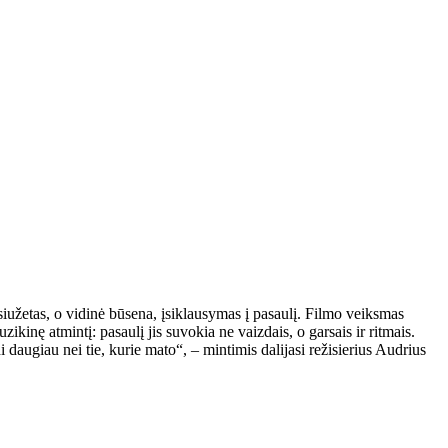
iužetas, o vidinė būsena, įsiklausymas į pasaulį. Filmo veiksmas
kinę atmintį: pasaulį jis suvokia ne vaizdais, o garsais ir ritmais.
daugiau nei tie, kurie mato“, – mintimis dalijasi režisierius Audrius