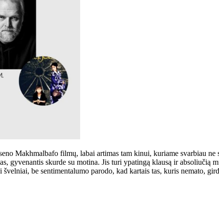
hseno Makhmalbafo filmų, labai artimas tam kinui, kuriame svarbiau ne s
, gyvenantis skurde su motina. Jis turi ypatingą klausą ir absoliučią muzi
švelniai, be sentimentalumo parodo, kad kartais tas, kuris nemato, girdi 