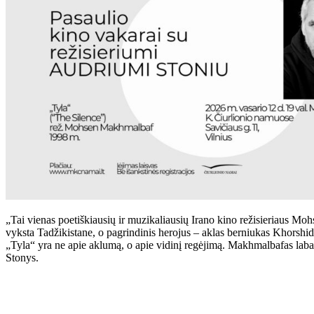
„Tai vienas poetiškiausių ir muzikaliausių Irano kino režisieriaus Mo
vyksta Tadžikistane, o pagrindinis herojus – aklas berniukas Khorshidas
„Tyla“ yra ne apie aklumą, o apie vidinį regėjimą. Makhmalbafas labai 
Stonys.