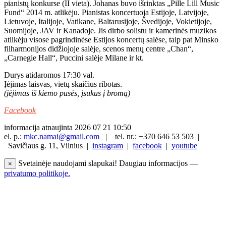
pianistų konkurse (II vieta). Johanas buvo išrinktas „Pille Lill Music
Fund“ 2014 m. atlikėju. Pianistas koncertuoja Estijoje, Latvijoje,
Lietuvoje, Italijoje, Vatikane, Baltarusijoje, Švedijoje, Vokietijoje,
Suomijoje, JAV ir Kanadoje. Jis dirbo solistu ir kamerinės muzikos
atlikėju visose pagrindinėse Estijos koncertų salėse, taip pat Minsko
filharmonijos didžiojoje salėje, scenos menų centre „Chan“,
„Carnegie Hall“, Puccini salėje Milane ir kt.
Durys atidaromos 17:30 val.
Įėjimas laisvas, vietų skaičius ribotas.
(įėjimas iš kiemo pusės, įsukus į bromą)
Facebook
informacija atnaujinta 2026 07 21 10:50
el. p.:
mkc.namai@gmail.com
|
tel. nr.: +370 646 53 503 |
Savičiaus g. 11, Vilnius |
instagram
|
facebook
|
youtube
Svetainėje naudojami slapukai! Daugiau informacijos —
×
privatumo politikoje.