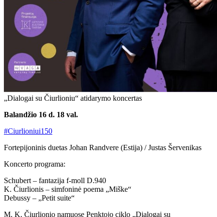
„Dialogai su Čiurlioniu“ atidarymo koncertas
Balandžio 16 d. 18 val.
#Ciurlioniui150
Fortepijoninis duetas Johan Randvere (Estija) / Justas Šervenikas
Koncerto programa:
Schubert – fantazija f-moll D.940
K. Čiurlionis – simfoninė poema „Miške“
Debussy – „Petit suite“
M. K. Čiurlionio namuose Penktojo ciklo „Dialogai su