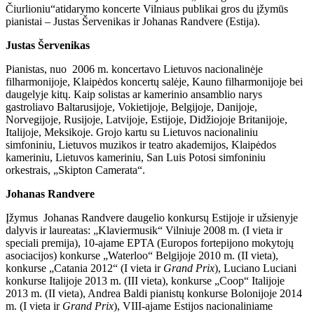
Čiurlioniu“atidarymo koncerte Vilniaus publikai gros du įžymūs
pianistai – Justas Šervenikas ir Johanas Randvere (Estija).
Justas Šervenikas
Pianistas, nuo 2006 m. koncertavo Lietuvos nacionalinėje
filharmonijoje, Klaipėdos koncertų salėje, Kauno filharmonijoje bei
daugelyje kitų. Kaip solistas ar kamerinio ansamblio narys
gastroliavo Baltarusijoje, Vokietijoje, Belgijoje, Danijoje,
Norvegijoje, Rusijoje, Latvijoje, Estijoje, Didžiojoje Britanijoje,
Italijoje, Meksikoje. Grojo kartu su Lietuvos nacionaliniu
simfoniniu, Lietuvos muzikos ir teatro akademijos, Klaipėdos
kameriniu, Lietuvos kameriniu, San Luis Potosi simfoniniu
orkestrais, „Skipton Camerata“.
Johanas Randvere
Įžymus Johanas Randvere daugelio konkursų Estijoje ir užsienyje
dalyvis ir laureatas: „Klaviermusik“ Vilniuje 2008 m. (I vieta ir
speciali premija), 10-ajame EPTA (Europos fortepijono mokytojų
asociacijos) konkurse „Waterloo“ Belgijoje 2010 m. (II vieta),
konkurse „Catania 2012“ (I vieta ir
Grand Prix
), Luciano Luciani
konkurse Italijoje 2013 m. (III vieta), konkurse „Coop“ Italijoje
2013 m. (II vieta), Andrea Baldi pianistų konkurse Bolonijoje 2014
m. (I vieta ir
Grand Prix
), VIII-ajame Estijos nacionaliniame