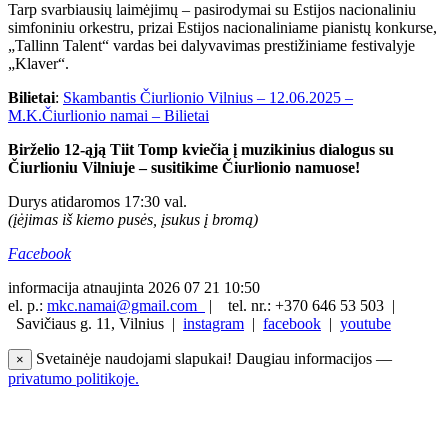
Tarp svarbiausių laimėjimų – pasirodymai su Estijos nacionaliniu
simfoniniu orkestru, prizai Estijos nacionaliniame pianistų konkurse,
„Tallinn Talent“ vardas bei dalyvavimas prestižiniame festivalyje
„Klaver“.
Bilietai
:
Skambantis Čiurlionio Vilnius – 12.06.2025 –
M.K.Čiurlionio namai – Bilietai
Birželio 12-ąją Tiit Tomp kviečia į muzikinius dialogus su
Čiurlioniu Vilniuje – susitikime Čiurlionio namuose!
Durys atidaromos 17:30 val.
(įėjimas iš kiemo pusės, įsukus į bromą)
Facebo
o
k
informacija atnaujinta 2026 07 21 10:50
el. p.:
mkc.namai@gmail.com
|
tel. nr.: +370 646 53 503 |
Savičiaus g. 11, Vilnius |
instagram
|
facebook
|
youtube
Svetainėje naudojami slapukai! Daugiau informacijos —
×
privatumo politikoje.