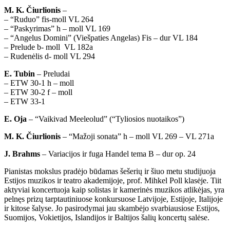
M. K. Čiurlionis
–
– “Ruduo” fis-moll VL 264
– “Paskyrimas” h – moll VL 169
– “Angelus Domini” (Viešpaties Angelas) Fis – dur VL 184
– Prelude b- moll VL 182a
– Rudenėlis d- moll VL 294
E. Tubin
– Preludai
– ETW 30-1 h – moll
– ETW 30-2 f – moll
– ETW 33-1
E. Oja
– “Vaikivad Meeleolud” (“Tyliosios nuotaikos”)
M. K. Čiurlionis
– “Mažoji sonata” h – moll VL 269 – VL 271a
J. Brahms
– Variacijos ir fuga Handel tema B – dur op. 24
Pianistas mokslus pradėjo būdamas šešerių ir šiuo metu studijuoja
Estijos muzikos ir teatro akademijoje, prof. Mihkel Poll klasėje. Tiit
aktyviai koncertuoja kaip solistas ir kamerinės muzikos atlikėjas, yra
pelnęs prizų tarptautiniuose konkursuose Latvijoje, Estijoje, Italijoje
ir kitose šalyse. Jo pasirodymai jau skambėjo svarbiausiose Estijos,
Suomijos, Vokietijos, Islandijos ir Baltijos šalių koncertų salėse.