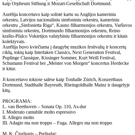
kaip Orpheum Stiftung ir Mozart-Gesellschaft Dortmund.
Aurēlija koncertavo kaip solistė kartu su Anglijos kameriniu
orkestru, Latvijos nacionaliniu simfoniniu orkestru, kameriniu
orkestru „Sinfonietta Riga“, Kauno filharmonijos orkestru, Varšuvos
simfoniniu orkestru, Dortmundo filharmonijos orkestru, Reino
krašto-Pfalco Vokietijos valstybiniu filharmonijos orkestru ir kitais
kolektyvais.
Aurēlija buvo kviečiama į daugybę muzikos festivalių ir koncertų
ciklų, tokių kaip Interlaken Classics, Next Generation Festival,
Puplinge Classique, Kissinger Sommer, Kurt Weill Festival,
Schumann Festival bei „Meister von Morgen“ koncertus Herdecke
ir kitur.
Ji koncertavo tokiose salėse kaip Tonhalle Zürich, Konzerthaus
Dortmund, Stadthalle Bayreuth, Rheingoldhalle Mainz ir daugelyje
kitų.
PROGRAMA:
L. van Beethoven – Sonata Op. 110, As-dur
I. Moderato cantabile molto espressivo
II. Allegro molto
III. Adagio ma non troppo – Fuga. Allegro ma non troppo
M. K. Čiurlionis – Preliudai: