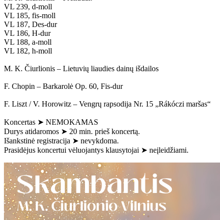
VL 239, d-moll
VL 185, fis-moll
VL 187, Des-dur
VL 186, H-dur
VL 188, a-moll
VL 182, h-moll
M. K. Čiurlionis – Lietuvių liaudies dainų išdailos
F. Chopin – Barkarolė Op. 60, Fis-dur
F. Liszt / V. Horowitz – Vengrų rapsodija Nr. 15 „Rákóczi maršas“
Koncertas ➤ NEMOKAMAS
Durys atidaromos ➤ 20 min. prieš koncertą.
Išankstinė registracija ➤ nevykdoma.
Prasidėjus koncertui vėluojantys klausytojai ➤ neįleidžiami.