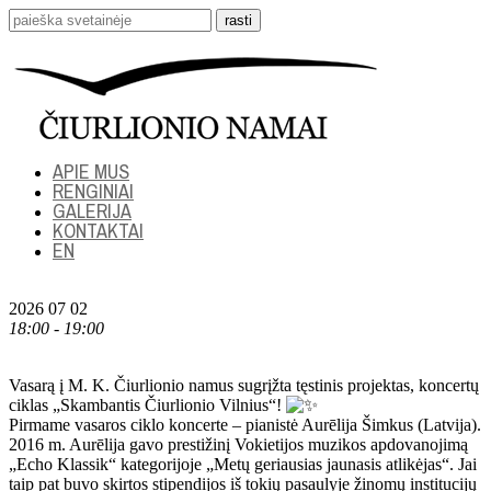
APIE MUS
RENGINIAI
GALERIJA
KONTAKTAI
EN
2026 07 02
18:00 - 19:00
Vasarą į M. K. Čiurlionio namus sugrįžta tęstinis projektas, koncertų
ciklas „Skambantis Čiurlionio Vilnius“!
Pirmame vasaros ciklo koncerte – pianistė Aurēlija Šimkus (Latvija).
2016 m. Aurēlija gavo prestižinį Vokietijos muzikos apdovanojimą
„Echo Klassik“ kategorijoje „Metų geriausias jaunasis atlikėjas“. Jai
taip pat buvo skirtos stipendijos iš tokių pasaulyje žinomų institucijų