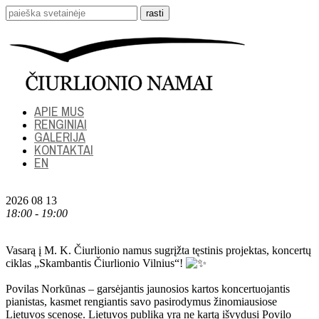
APIE MUS
RENGINIAI
GALERIJA
KONTAKTAI
EN
2026 08 13
18:00 - 19:00
Vasarą į M. K. Čiurlionio namus sugrįžta tęstinis projektas, koncertų
ciklas „Skambantis Čiurlionio Vilnius“!
Povilas Norkūnas – garsėjantis jaunosios kartos koncertuojantis
pianistas, kasmet rengiantis savo pasirodymus žinomiausiose
Lietuvos scenose. Lietuvos publika yra ne kartą išvydusi Povilo