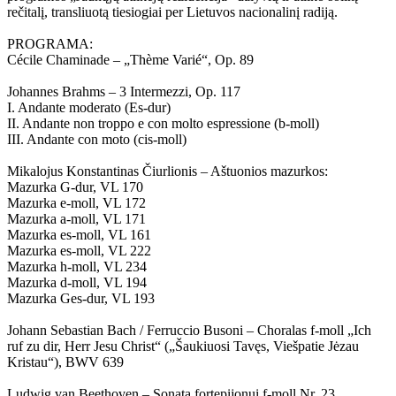
rečitalį, transliuotą tiesiogiai per Lietuvos nacionalinį radiją.
PROGRAMA:
Cécile Chaminade – „Thème Varié“, Op. 89
Johannes Brahms – 3 Intermezzi, Op. 117
I. Andante moderato (Es-dur)
II. Andante non troppo e con molto espressione (b-moll)
III. Andante con moto (cis-moll)
Mikalojus Konstantinas Čiurlionis – Aštuonios mazurkos:
Mazurka G-dur, VL 170
Mazurka e-moll, VL 172
Mazurka a-moll, VL 171
Mazurka es-moll, VL 161
Mazurka es-moll, VL 222
Mazurka h-moll, VL 234
Mazurka d-moll, VL 194
Mazurka Ges-dur, VL 193
Johann Sebastian Bach / Ferruccio Busoni – Choralas f-moll „Ich
ruf zu dir, Herr Jesu Christ“ („Šaukiuosi Tavęs, Viešpatie Jėzau
Kristau“), BWV 639
Ludwig van Beethoven – Sonata fortepijonui f-moll Nr. 23