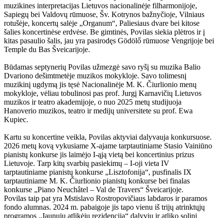
muzikines interpretacijas Lietuvos nacionalinėje filharmonijoje,
Sapiegų bei Valdovų rūmuose, Šv. Kotrynos bažnyčioje, Vilniaus
rotušėje, koncertų salėje „Organum“, Paliesiaus dvare bei kitose
šalies koncertinėse erdvėse. Be gimtinės, Povilas siekia plėtros ir į
kitas pasaulio šalis, jau yra pasirodęs Gödölő rūmuose Vengrijoje bei
Temple du Bas Šveicarijoje.
Būdamas septynerių Povilas užmezgė savo ryšį su muzika Balio
Dvariono dešimtmetėje muzikos mokykloje. Savo tolimesnį
muzikinį ugdymą jis tęsė Nacionalinėje M. K. Čiurlionio menų
mokykloje, vėliau tobulinosi pas prof. Jurgį Karnavičių Lietuvos
muzikos ir teatro akademijoje, o nuo 2025 metų studijuoja
Hanoverio muzikos, teatro ir medijų universitete su prof. Ewa
Kupiec.
Kartu su koncertine veikla, Povilas aktyviai dalyvauja konkursuose.
2026 metų kovą vykusiame X-ajame tarptautiniame Stasio Vainiūno
pianistų konkurse jis laimėjo I-ąją vietą bei koncertinius prizus
Lietuvoje. Tarp kitų svarbių pasiekimų – I-oji vieta IV
tarptautiniame pianistų konkurse „Lisztofonija“, pusfinalis IX
tarptautiniame M. K. Čiurlionio pianistų konkurse bei finalas
konkurse „Piano Neuchâtel – Val de Travers“ Šveicarijoje.
Povilas taip pat yra Mstislavo Rostropovičiaus labdaros ir paramos
fondo alumnas. 2024 m. pabaigoje jis tapo vienu iš trijų atrinktųjų
programos „Jaunųjų atlikėjų rezidencija“ dalyvių ir atliko solinį