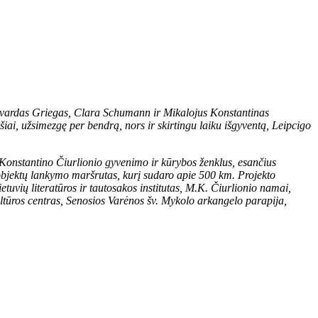
i Edvardas Griegas, Clara Schumann ir Mikalojus Konstantinas
šiai, užsimezgę per bendrą, nors ir skirtingu laiku išgyventą, Leipcigo
 Konstantino Čiurlionio gyvenimo ir kūrybos ženklus, esančius
s objektų lankymo maršrutas, kurį sudaro apie 500 km.
Projekto
etuvių literatūros ir tautosakos institutas, M.K. Čiurlionio namai,
ltūros centras,
Senosios Varėnos šv. Mykolo arkangelo parapija,