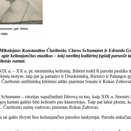
– Mikalojaus Konstantino Čiurlionio, Claros Schumann ir Edvardo Grie
a apie keliaujančius muzikus –
tokį neeilinį kultūrinį įspūdį paruošė
rlionio namai.
 XIX a. – XX a. pr. menininkų kelionių. Būtent todėl ši paroda pasitiks 
inių stotyse, taip pat ją pamatys ir Druskininkų, Rietavo ir Palangos g
Čiurlionio amžininkų kūrinius atliks pianistai
Sonata ir Rokas Zubovai, 
l. Schumann – istorijas supažindinti žiūrovą su tuo, kaip XIX a. žmonės 
ngos kartais galėjo būti kelionės pas klausytojus. Taip pat labai įdomu, 
 K. Čiurlionio namų vadovas, pianistas Rokas Zubovas.
tai galės išvysti šios keliaujančios parodos lankytojai. Paroda anksčiau 