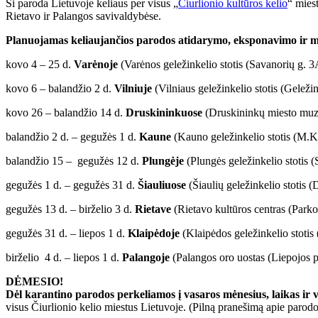
Ši paroda Lietuvoje keliaus per visus „
Čiurlionio kultūros kelio
“ mies
Rietavo ir Palangos savivaldybėse.
Planuojamas keliaujančios parodos atidarymo, eksponavimo ir me
kovo 4 – 25 d.
Varėnoje
(Varėnos geležinkelio stotis (Savanorių g. 3
kovo 6 – balandžio 2 d.
Vilniuje
(Vilniaus geležinkelio stotis (Geleži
kovo 26 – balandžio 14 d.
Druskininkuose
(Druskininkų miesto muzie
balandžio 2 d. – gegužės 1 d.
Kaune
(Kauno geležinkelio stotis (M.K.
balandžio 15 – gegužės 12 d.
Plungėje
(Plungės geležinkelio stotis (
gegužės 1 d. – gegužės 31 d.
Šiauliuose
(Šiaulių geležinkelio stotis (
gegužės 13 d. – birželio 3 d.
Rietave
(Rietavo kultūros centras (Parko 
gegužės 31 d. – liepos 1 d.
Klaipėdoje
(Klaipėdos geležinkelio stotis 
birželio 4 d. – liepos 1 d.
Palangoje
(
Palangos oro uostas (Liepojos p
DĖMESIO!
Dėl karantino parodos perkeliamos į vasaros mėnesius, laikas ir v
visus Čiurlionio kelio miestus Lietuvoje. (Pilną pranešimą apie parod