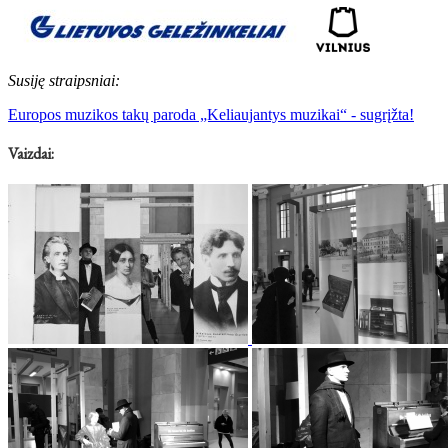
Susiję straipsniai:
Europos muzikos takų paroda „Keliaujantys muzikai“ - sugrįžta!
Vaizdai: