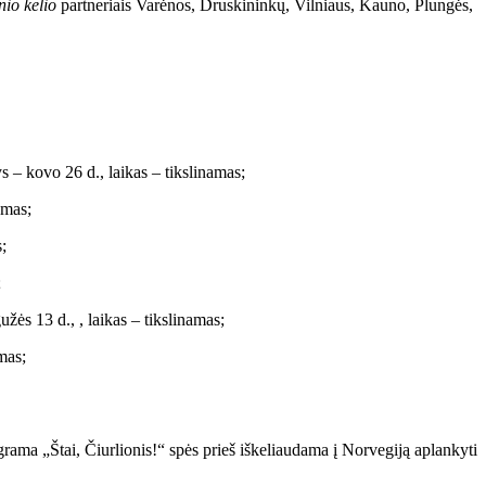
nio kelio
partneriais Varėnos, Druskininkų, Vilniaus, Kauno, Plungės,
 – kovo 26 d., laikas – tikslinamas;
amas;
;
;
žės 13 d., , laikas – tikslinamas;
mas;
ama „Štai, Čiurlionis!“ spės prieš iškeliaudama į Norvegiją aplankyti