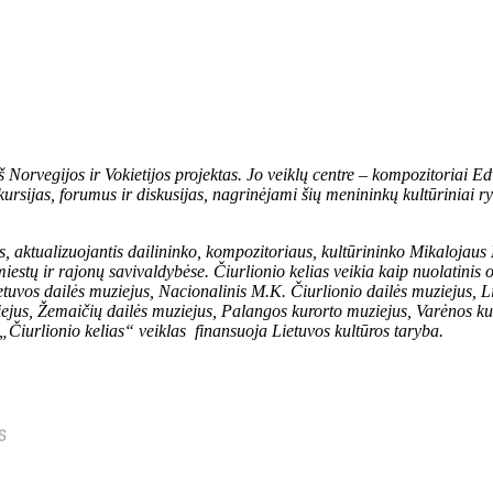
iš Norvegijos ir Vokietijos projektas. Jo veiklų centre – kompozitoria
ursijas, forumus ir diskusijas, nagrinėjami šių menininkų kultūriniai ry
as,
aktualizuojantis dailininko, kompozitoriaus, kultūrininko Mikalojaus
estų ir rajonų savivaldybėse. Čiurlionio kelias veikia kaip nuolatini
etuvos dailės muziejus, Nacionalinis M.K. Čiurlionio dailės muziejus, Li
iejus, Žemaičių dailės muziejus, Palangos kurorto muziejus, Varėnos ku
„Čiurlionio kelias“ veiklas finansuoja Lietuvos kultūros taryba.