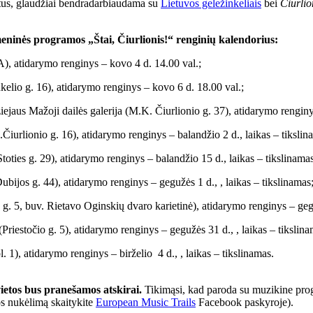
tus, glaudžiai bendradarbiaudama su
Lietuvos geležinkeliais
bei
Čiurlio
ninės programos „Štai, Čiurlionis!“ renginių kalendorius:
A), atidarymo renginys – kovo 4 d. 14.00 val.;
nkelio g. 16), atidarymo renginys – kovo 6 d. 18.00 val.;
jaus Mažoji dailės galerija (M.K. Čiurlionio g. 37), atidarymo renginys
Čiurlionio g. 16), atidarymo renginys – balandžio 2 d., laikas – tikslin
Stoties g. 29), atidarymo renginys – balandžio 15 d., laikas – tikslinamas
Dubijos g. 44), atidarymo renginys – gegužės 1 d., , laikas – tikslinamas
g. 5, buv. Rietavo Oginskių dvaro karietinė), atidarymo renginys – gegu
(Priestočio g. 5), atidarymo renginys – gegužės 31 d., , laikas – tikslina
l. 1
), atidarymo renginys – birželio 4 d., , laikas – tikslinamas.
ietos bus pranešamos atskirai.
Tikimąsi, kad paroda su muzikine progr
os nukėlimą skaitykite
European Music Trails
Facebook paskyroje).