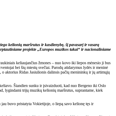
go kelionių maršrutus ir kasdienybę, šį pavasarį ir vasarą
 tarptautiniame projekte „Europos muzikos takai“ ir nacionaliniame
traukiniais keliaujančius žmones – nuo kovo iki liepos mėnesio ji bus
yventojai bei šių miestų svečiai. Parodų atidarymus lydės ir meninė
o aktorius Ridas Jasiulionis dalinsis pačių menininkų ir jų artimųjų
keliavo. Šiandien sunku ir įsivaizduoti, kad nuo Bergeno iki Oslo
kad, lygindami trijų muzikų kelionių maršrutus, suprantame, kiek
jau buvo pristatyta Vokietijoje, o liepą savo kelionę tęs ir