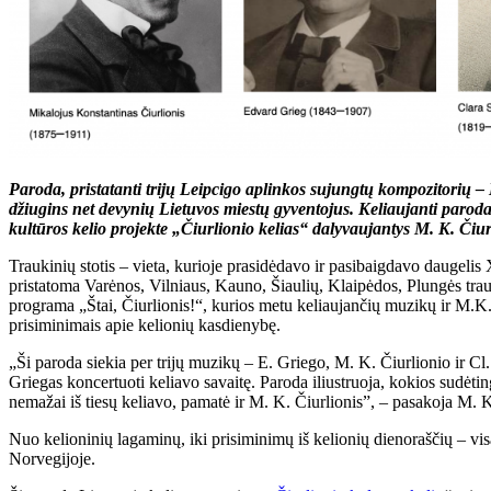
Paroda, pristatanti trijų Leipcigo aplinkos sujungtų kompozitorių 
džiugins
net devynių Lietuvos miestų gyventojus. Keliaujanti parod
kultūros kelio projekte „Čiurlionio kelias“ dalyvaujantys M. K. Čiu
Traukinių stotis – vieta, kurioje prasidėdavo ir pasibaigdavo daugelis
pristatoma Varėnos, Vilniaus, Kauno, Šiaulių, Klaipėdos, Plungės trauk
programa „Štai, Čiurlionis!“, kurios metu
keliaujančių muzikų ir M.K. 
prisiminimais apie kelionių kasdienybę.
„Ši paroda siekia per trijų muzikų – E. Griego, M. K. Čiurlionio ir C
Griegas koncertuoti keliavo savaitę. Paroda iliustruoja, kokios sudėti
nemažai iš tiesų keliavo, pamatė ir M. K. Čiurlionis”, – pasakoja M.
Nuo kelioninių lagaminų, iki prisiminimų iš kelionių dienoraščių – visa 
Norvegijoje.