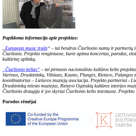
Papildoma informacija apie projektus:
„
European music trails
“ – tai bendras Čiurlionio namų ir partnerių 
Čiurlionis. Projekto renginiuose, kurie apima koncertus, parodas, eksk
kultūrinę aplinką.
„Čiurlionio kelias“
– tai pirmasis nacionalinio kultūros kelio projekt
Varėnos, Druskininkų, Vilniaus, Kauno, Plungės, Rietavo, Palangos mi
koordinatorius – Lietuvos muziejų asociacija. Projekto partneriai -
Li
Druskininkų miesto muziejus, Rietavo Oginskių kultūros istorijos muz
Čiurlionio draugija ir jos skyriai Čiurlionio kelio miestuose.
Projekto 
Parodos rėmėjai