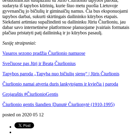
besidominčius susipažinti su Jūrio Čiurlionio tapybos paroda,
sudaryta iš tapybos kūrinių, kurie šiuo metu puošia Lietuvoje
gyvenančių jo bičiulių ir giminaičių namus. Čia bus eksponuojami
tapybos darbai, sukurti skirtingais dailininko kūrybos etapais.
Siekdami artimiau supažindinti su dailininku Jūriu Čiurlioniu, jau
dabar savo internetinėse platformose planuojame įvairiais formatais
plačiau pristatyti patį dailininką ir jo kūrybos pasaulį.
Susiję straipsniai:
Vasaros sezono pradžia Čiurlionio namuose
Svečiuose pas Jūrį ir Beatą Čiurlionius
Tapybos paroda „Tapyba nuo bičiulių sienų“ | Jūris Čiurlionis
Čiurlionio namai atveria duris lankytojams ir kviečia į parodą
Grojaraštis
#ČiurlionioGentis
Čiurlionio gentis šiandien |Danutė Čiurlionytė (1910-1995)
posted on
2020 05 12