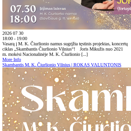
2026 07 30
18:00 - 19:00
Vasarą į M. K. Čiurlionio namus sugrįžta tęstinis projektas, koncertų
ciklas „Skambantis Čiurlionio Vilnius“! Joris Mikužis nuo 2021
m. mokėsi Nacionalinėje M. K. Čiurlionio [...]
More Info
Skambantis M. K. Čiurlionio Vilnius | ROKAS VALUNTONIS