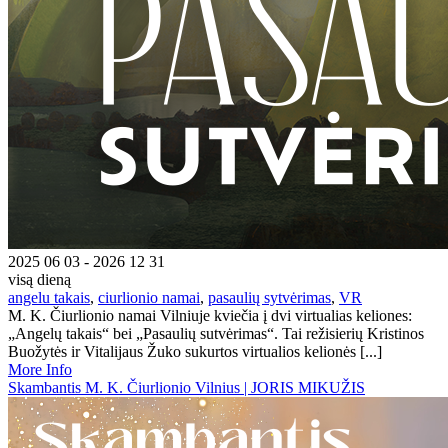
2025 06 03 - 2026 12 31
visą dieną
angelu takais
,
ciurlionio namai
,
pasaulių sytvėrimas
,
VR
M. K. Čiurlionio namai Vilniuje kviečia į dvi virtualias keliones:
„Angelų takais“ bei „Pasaulių sutvėrimas“. Tai režisierių Kristinos
Buožytės ir Vitalijaus Žuko sukurtos virtualios kelionės [...]
More Info
Skambantis M. K. Čiurlionio Vilnius | JORIS MIKUŽIS