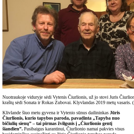
Nuotraukoje viduryje sėdi Vytenis Čiurlionis, už jo stovi Juris Čiurlion
kraštų sėdi Sonata ir Rokas Zubovai. Klyvlandas 2019 metų vasaris. (
Klivlande šiuo metu gyvena ir Vytenio sūnus dailininkas
Jūris
Čiurlionis, kurio tapybos paroda, pavadinta „Tapyba nuo
bičiulių sienų” – tai pirmas žvilgsnis į „Čiurlionio gentį
šiandien”.
Pasibaigus karantinui, Čiurlionio namai pakvies visus