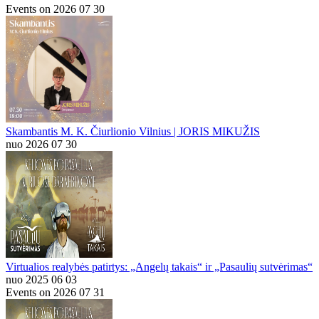
Events on 2026 07 30
Skambantis M. K. Čiurlionio Vilnius | JORIS MIKUŽIS
nuo 2026 07 30
Virtualios realybės patirtys: „Angelų takais“ ir „Pasaulių sutvėrimas“
nuo 2025 06 03
Events on 2026 07 31