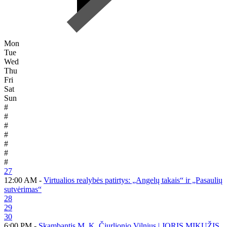
Mon
Tue
Wed
Thu
Fri
Sat
Sun
#
#
#
#
#
#
#
27
12:00 AM -
Virtualios realybės patirtys: „Angelų takais“ ir „Pasaulių
sutvėrimas“
28
29
30
6:00 PM -
Skambantis M. K. Čiurlionio Vilnius | JORIS MIKUŽIS