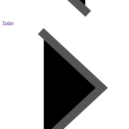
Today