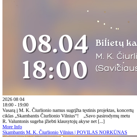
2026 08 04
18:00 - 19:00
Vasarą į M. K. Čiurlionio namus sugrįžta tęstinis projektas, koncertų
ciklas „Skambantis Čiurlionio Vilnius“! „Savo pasirodymų metu
R. Valuntonis sugeba įžiebti klausytojų akyse net [...]
More Info
Skambantis M. K. Čiurlionio Vilnius | POVILAS NORKŪNAS