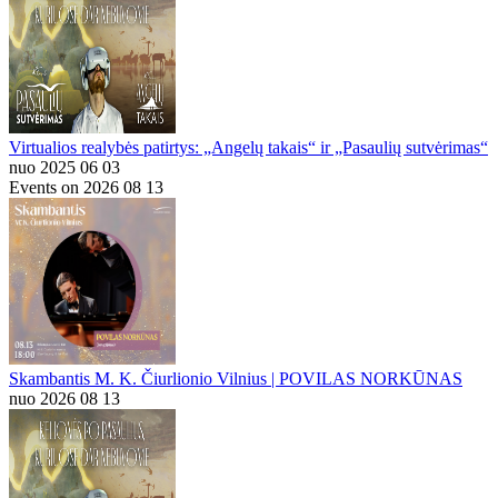
Virtualios realybės patirtys: „Angelų takais“ ir „Pasaulių sutvėrimas“
nuo 2025 06 03
Events on 2026 08 13
Skambantis M. K. Čiurlionio Vilnius | POVILAS NORKŪNAS
nuo 2026 08 13