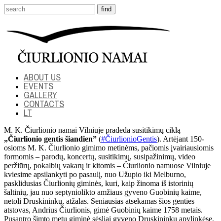
ABOUT US
EVENTS
GALLERY
CONTACTS
LT
M. K. Čiurlionio namai Vilniuje pradeda susitikimų ciklą
„Čiurlionio gentis šiandien”
(
#ČiurlionioGentis
). Artėjant 150-
osioms M. K. Čiurlionio gimimo metinėms, pačiomis įvairiausiomis
formomis – parodų, koncertų, susitikimų, susipažinimų, video
peržiūrų, pokalbių vakarų ir kitomis – Čiurlionio namuose Vilniuje
kviesime apsilankyti po pasaulį, nuo Užupio iki Melburno,
pasklidusias Čiurlionių giminės, kuri, kaip žinoma iš istorinių
šaltinių, jau nuo septyniolikto amžiaus gyveno Guobinių kaime,
netoli Druskininkų, atžalas. Seniausias atsekamas šios genties
atstovas, Andrius Čiurlionis, gimė Guobinių kaime 1758 metais.
Pusantro šimto metų giminė sėsliai gyveno Druskininkų apylinkėse,