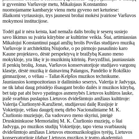
ir gyvenimo Varšuvoje metu, Mikalojaus Konstantino
nuomojamame kambaryje vienu metu gyveno net keturiese:
išlaikomi vyriausiojo, trys jaunesni broliai mokėsi įvairiose Varšuvos
mokymosi institucijose.
Todėl gal ir nėra keista, kad nemaža dalis brolių ir seserų susiejo
savo likimus su įvairia kūrybine ar kultūrine veikla. Štai, artimiausias
Mikalojui Konstantinui pagal amžių brolis Povilas studijavo muziką
Varšuvoje ir architektūrą Niujorke, o po pirmojo pasaulinio karo
Kaune projektavo, dėstė perspektyvą ir braižybą Kauno meno
mokykloje, yra likę ir jo muzikinių kūrinių. Pavyzdžiui, jauniausiais
iš penkių brolių, Jonas, Varšuvos konservatorijoje studijavo vargonų
klasėje, dėstė muziką ir dainavimą Palangos, Pandėlio ir Rokiškio
gimnazijose, o vėliau – Tallat-Kelpšos muzikos technikume.
Jauniausios kompozitoriaus ir dailininko seserys, Valerija ir Jadvyga,
ne tik labai daug prisidėjo išsaugant brolio dailės ir muzikos kūrybą,
bet taip pat abi buvo ypatingos asmenybės Lietuvos kultūros lauke,
įrašė svarbius puslapius Lietuvos dvidešimtojo amžiaus kultūroje:
Valerija Čiurlionytė-Karužienė, studijavusi dailę Rusijoje ir
Vokietijoje, vėliau daugelį metų dirbo Nacionaliniame M. K.
Čiurlionio muziejuje, čia vadovavo meno skyriui, įsteigė
Druskininkuose Memorialinį M. K. Čiurlionio muziejų, o štai
Jadvyga, po muzikos studijų Vokietijoje, tapo viena svarbiausių
dvidešimtojo amžiaus Lietuvos etnomuzikologijos tyrėjų, Lietuvos
konservatorijoje (dabar Lietuvos muzikos ir teatro akademija)