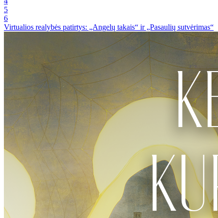
4
5
6
Virtualios realybės patirtys: „Angelų takais“ ir „Pasaulių sutvėrimas“