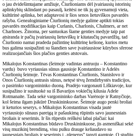
o jau dvidešimtajame amžiuje, Čiurlioniams dėl įvairiausių istorinių
aplinkybių sklindant po pasaulį, keitėsi ne tik jų gyvenamoji vieta,
kultūrinė aplinka, bet adaptavosi ir šios senos lietuviškos pavardės
rašyba. Genealoginiame Čiurlionių medyje galime aptikti tokias
pavardės modifikacijas kaip Curlanis, Charlonis, Chalmers, ar net
Charlnoes. Žinoma, per santuokas šiame genties medyje taip pat
atsiranda ir pačių įvairiausių lietuviškų ir kitataučių pavardžių, tad
Čiurlionio namai pradeda pažintinę kultūrinę kelionę, kurios metu
bus galima susipažinti su šiandien save įvairiausiose kūrybos sferose
realizuojančiais šios plačios genties atstovais.
Mikalojus Konstantinas (šeimoje vadintas antruoju – Konstantino
vardu) buvo vyriausias sūnus gausioje Konstantino ir Adelės
Čiurlionių šeimoje. Tėvas Konstantinas Čiurlionis, Stanislovo ir
Onos Čiurlionių antrasis sūnus, netęsė tėvų žemdirbystės tradicijos,
o pasirinko vargonininko duoną. Pradėjo vargonauti Liškiavoje, kur
susipažino ir susituokė su iš Bavarijos vokiečių kilusia Adele
Rotmanaite. Tada sekė vargonininko darbas Varėnoje ir Ratnyčioje,
kol šeima ilgam įsikūrė Druskininkuose. Šeimoje augo penki broliai
ir keturios seserys, o Mikalojus Konstantinas visada jautė
vyriausiojo sūnaus pareigą ir pašaukimą rūpintis savo jaunesniais
broliais ir seserimis. Ir šis rūpestis reiškėsi labai plačiai: kai
Mikalojus Konstantinas būdavo Druskininkuose, jis asmeniškai sekė
visų muzikinį brendimą, visu pulku drauge keliaudavo su
jaunesniais broliais ir seserimis į „plenerus” tapyti gamtoje. O studijų