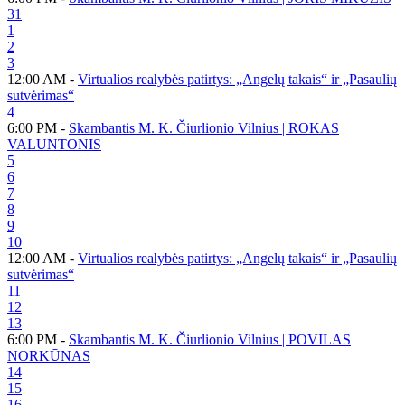
31
1
2
3
12:00 AM -
Virtualios realybės patirtys: „Angelų takais“ ir „Pasaulių
sutvėrimas“
4
6:00 PM -
Skambantis M. K. Čiurlionio Vilnius | ROKAS
VALUNTONIS
5
6
7
8
9
10
12:00 AM -
Virtualios realybės patirtys: „Angelų takais“ ir „Pasaulių
sutvėrimas“
11
12
13
6:00 PM -
Skambantis M. K. Čiurlionio Vilnius | POVILAS
NORKŪNAS
14
15
16