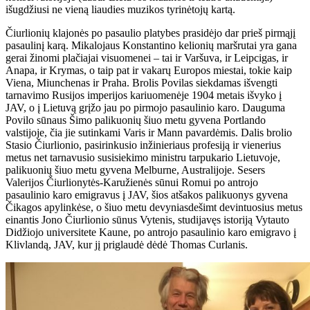
išugdžiusi ne vieną liaudies muzikos tyrinėtojų kartą.
Čiurlionių klajonės po pasaulio platybes prasidėjo dar prieš pirmąjį
pasaulinį karą. Mikalojaus Konstantino kelionių maršrutai yra gana
gerai žinomi plačiajai visuomenei – tai ir Varšuva, ir Leipcigas, ir
Anapa, ir Krymas, o taip pat ir vakarų Europos miestai, tokie kaip
Viena, Miunchenas ir Praha. Brolis Povilas siekdamas išvengti
tarnavimo Rusijos imperijos kariuomenėje 1904 metais išvyko į
JAV, o į Lietuvą grįžo jau po pirmojo pasaulinio karo. Dauguma
Povilo sūnaus Šimo palikuonių šiuo metu gyvena Portlando
valstijoje, čia jie sutinkami Varis ir Mann pavardėmis. Dalis brolio
Stasio Čiurlionio, pasirinkusio inžinieriaus profesiją ir vienerius
metus net tarnavusio susisiekimo ministru tarpukario Lietuvoje,
palikuonių šiuo metu gyvena Melburne, Australijoje. Sesers
Valerijos Čiurlionytės-Karužienės sūnui Romui po antrojo
pasaulinio karo emigravus į JAV, šios atšakos palikuonys gyvena
Čikagos apylinkėse, o šiuo metu devyniasdešimt devintuosius metus
einantis Jono Čiurlionio sūnus Vytenis, studijavęs istoriją Vytauto
Didžiojo universitete Kaune, po antrojo pasaulinio karo emigravo į
Klivlandą, JAV, kur jį priglaudė dėdė Thomas Curlanis.