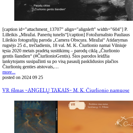
[caption id="attachment_13707" align="alignleft" width="604"] P.
Lilleikis „Miražai. Panerių tunelis“[/caption] Fotožurnalisto Pauliaus
Lileikio fotografijų paroda „Camera Obscura. Miražai“ Atidarymas
rugsėjo 25 d., trečiadienis, 18 val. M. K. Čiurlionio namai Vilniuje
tęsia 2020 metais pradėtą susitikimų – parodų ciklą „Čiurlionio
gentis šiandien“ (#ČiurlionioGentis). Šios parodos leidžia
lankytojams susipažinti su po visą pasaulį pasklidusios plačios
Čiurlionių genties atstovais,…
more...
posted on
2024 09 25
VR filmas ~ANGELŲ TAKAIS~ M. K. Čiurlionio namuose