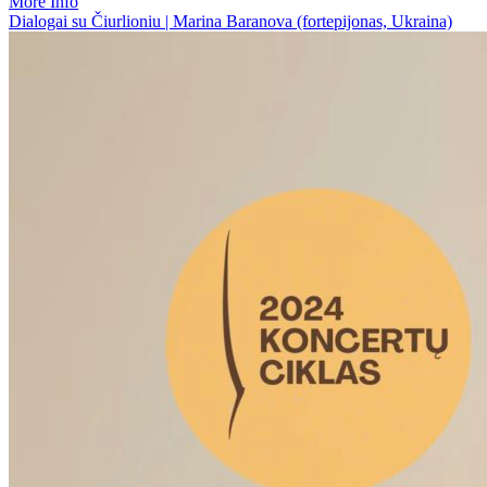
More Info
Dialogai su Čiurlioniu | Marina Baranova (fortepijonas, Ukraina)