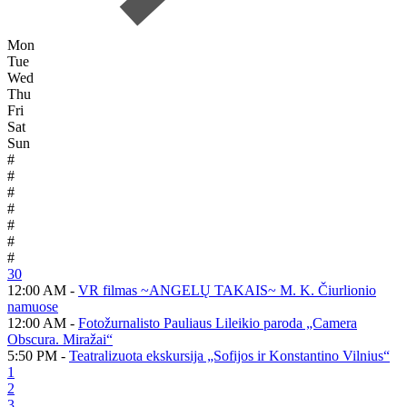
Mon
Tue
Wed
Thu
Fri
Sat
Sun
#
#
#
#
#
#
#
30
12:00 AM -
VR filmas ~ANGELŲ TAKAIS~ M. K. Čiurlionio
namuose
12:00 AM -
Fotožurnalisto Pauliaus Lileikio paroda „Camera
Obscura. Miražai“
5:50 PM -
Teatralizuota ekskursija „Sofijos ir Konstantino Vilnius“
1
2
3