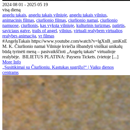
2024 08 01 - 2025 05 19
visą dieną
angelu takais
,
angelu takais vilniuje
,
angelu takais vilnius
,
animacinis filmas
,
ciurlionio filmas
,
ciurlionio namai
,
ciurlionio
namuose
,
ciurlionis
,
kas vyksta vilniuje
,
kulturinis turizmas
,
patirtis
,
saviciaus gatve
,
trails of angel
,
vilnius
,
virtuali realybem virtualios
realybes animacija
,
vr filmas
#AngeluTakais https://www.youtube.com/watch?v=lgXnB_umKnE
M. K. Čiurlionio namai Vilniuje kviečia išbandyti visiškai unikalų
būdą tyrinėti meną – pasivaikščioti „Angelų takais“ virtualioje
realybėje. BILIETUS PLATINA: Paysera Tickets. (vietoje [...]
More Info
„Susitikimai su Čiurlioniu. Kastukas sugrįžo!“ | Vaikų dienos
centrams