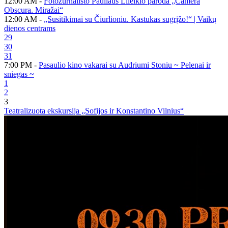
12:00 AM -
Fotožurnalisto Pauliaus Lileikio paroda „Camera
Obscura. Miražai“
12:00 AM -
„Susitikimai su Čiurlioniu. Kastukas sugrįžo!“ | Vaikų
dienos centrams
29
30
31
7:00 PM -
Pasaulio kino vakarai su Audriumi Stoniu ~ Pelenai ir
sniegas ~
1
2
3
Teatralizuota ekskursija „Sofijos ir Konstantino Vilnius“