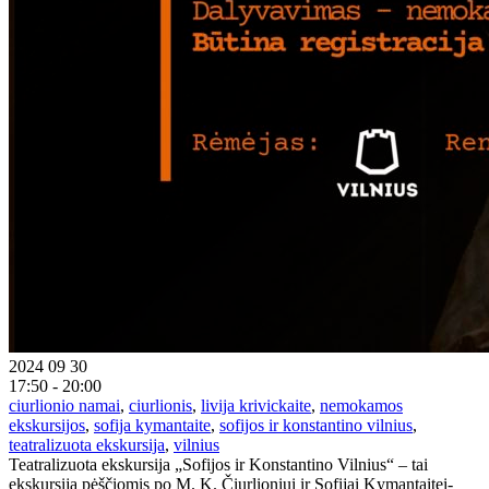
2024 09 30
17:50 - 20:00
ciurlionio namai
,
ciurlionis
,
livija krivickaite
,
nemokamos
ekskursijos
,
sofija kymantaite
,
sofijos ir konstantino vilnius
,
teatralizuota ekskursija
,
vilnius
Teatralizuota ekskursija „Sofijos ir Konstantino Vilnius“ – tai
ekskursija pėščiomis po M. K. Čiurlioniui ir Sofijai Kymantaitei-