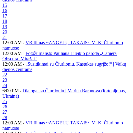
15
16
17
18
19
20
21
12:00 AM -
VR filmas ~ANGELŲ TAKAIS~ M. K. Čiurlionio
namuose
12:00 AM -
Fotožurnalisto Pauliaus Lileikio paroda „Camera
Obscura. Miražai“
12:00 AM -
„Susitikimai su Čiurlioniu. Kastukas sugrįžo!“ | Vaikų
dienos centrams
22
23
24
6:00 PM -
Dialogai su Čiurlioniu | Marina Baranova (fortepijonas,
Ukraina)
25
26
27
28
12:00 AM -
VR filmas ~ANGELŲ TAKAIS~ M. K. Čiurlionio
namuose