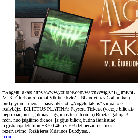
#AngeluTakais https://www.youtube.com/watch?v=lgXnB_umKnE
M. K. Čiurlionio namai Vilniuje kviečia išbandyti visiškai unikalų
būdą tyrinėti meną – pasivaikščioti „Angelų takais“ virtualioje
realybėje. BILIETUS PLATINA: Paysera Tickets. (vietoje bilietais
neprekiaujama, galimas įsigyjimas tik internetu) Bilietas galioja 3
mėn. nuo įsigijimo dienos. Įsigijus bilietą būtina išankstinė
registracija telefonu +370 646 53 503 dėl peržiūros laiko
rezervavimo. Režisierės Kristinos Buožytės…
more...