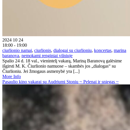
2024 10 24
18:00 - 19:00
ciurlionio namai
,
ciurlionis
,
dialogai su ciurlioniu
,
koncertas
,
marina
baranova
,
nemokami renginiai vilniuje
Spalio 24 d. 18 val., vienintelį vakarą, Mariną Baranovą galėsime
išgirsti M. K. Čiurlionio namuose – skambės jos „dialogas“ su
Čiurlioniu. Jei žmogaus asmenybė yra [...]
More Info
Pasaulio kino vakarai su Audriumi Stoniu ~ Pelenai ir sniegas ~