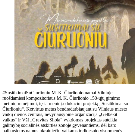
#SusitikimaiSuCiurlioniu M. K. Čiurlionio namai Vilniuje,
ruošdamiesi kompozitoriaus M. K. Čiurlionio 150-ųjų gimimo
metinių minėjimui, tęsia meninį-edukacinį projektą „Susitikimai su
Čiurlioniu“. Ketvirtus metus bendradarbiaujant su Vilniaus miesto
vaikų dienos centrais, nevyriausybine organizacija „Gelbėkit
vaikus“ ir VšĮ „Gravitas Shola“ vykdomas projektas suteikia
galimybę socialinės atskirties zonoje gyvenantiems, dėl karo
palikusiems namus ukrainiečių vaikams ir didesnio visuomenės…