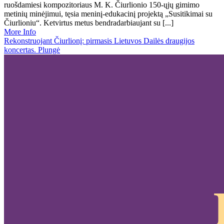
ruošdamiesi kompozitoriaus M. K. Čiurlionio 150-ųjų gimimo
metinių minėjimui, tęsia meninį-edukacinį projektą „Susitikimai su
Čiurlioniu“. Ketvirtus metus bendradarbiaujant su [...]
More Info
Rekonstruojant Čiurlionį: pirmasis Lietuvos Dailės draugijos
koncertas. Plungė