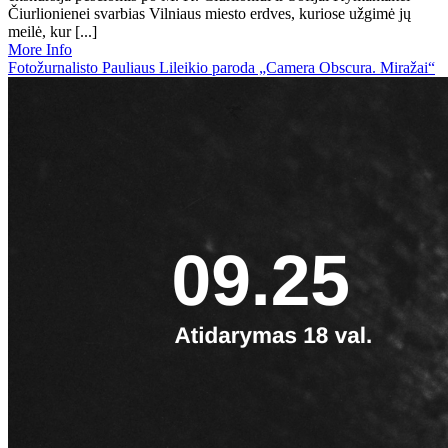
Čiurlionienei svarbias Vilniaus miesto erdves, kuriose užgimė jų
meilė, kur [...]
More Info
Fotožurnalisto Pauliaus Lileikio paroda „Camera Obscura. Miražai“