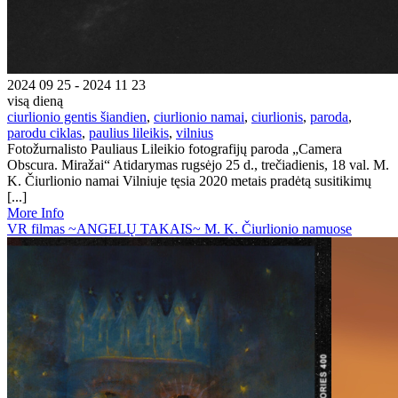
2024 09 25 - 2024 11 23
visą dieną
ciurlionio gentis šiandien
,
ciurlionio namai
,
ciurlionis
,
paroda
,
parodu ciklas
,
paulius lileikis
,
vilnius
Fotožurnalisto Pauliaus Lileikio fotografijų paroda „Camera
Obscura. Miražai“ Atidarymas rugsėjo 25 d., trečiadienis, 18 val. M.
K. Čiurlionio namai Vilniuje tęsia 2020 metais pradėtą susitikimų
[...]
More Info
VR filmas ~ANGELŲ TAKAIS~ M. K. Čiurlionio namuose