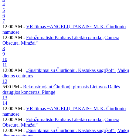
4
5
6
7
12:00 AM -
VR filmas ~ANGELŲ TAKAIS~ M. K. Čiurlionio
namuose
12:00 AM -
Fotožurnalisto Pauliaus Lileikio paroda „Camera
Obscura. Miražai“
8
9
10
11
12:00 AM -
„Susitikimai su Čiurlioniu. Kastukas sugrįžo!“ | Vaikų
dienos centrams
12
5:00 PM -
Rekonstruojant Čiurlionį: pirmasis Lietuvos Dailės
draugijos koncertas. Plungė
13
14
12:00 AM -
VR filmas ~ANGELŲ TAKAIS~ M. K. Čiurlionio
namuose
12:00 AM -
Fotožurnalisto Pauliaus Lileikio paroda „Camera
Obscura. Miražai“
12:00 AM -
„Susitikimai su Čiurlioniu. Kastukas sugrįžo!“ | Vaikų
dienos centrams