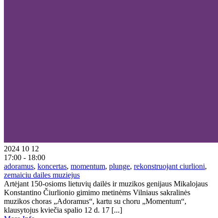
2024 10 12
17:00 - 18:00
adoramus
,
koncertas
,
momentum
,
plunge
,
rekonstruojant ciurlioni
,
zemaiciu dailes muziejus
Artėjant 150-osioms lietuvių dailės ir muzikos genijaus Mikalojaus
Konstantino Čiurlionio gimimo metinėms Vilniaus sakralinės
muzikos choras „Adoramus“, kartu su choru „Momentum“,
klausytojus kviečia spalio 12 d. 17 [...]