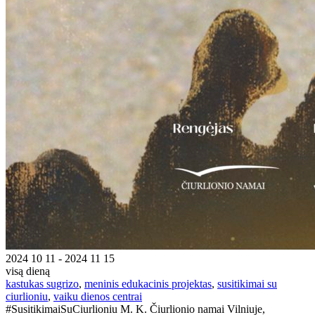
2024 10 11 - 2024 11 15
visą dieną
kastukas sugrizo
,
meninis edukacinis projektas
,
susitikimai su
ciurlioniu
,
vaiku dienos centrai
#SusitikimaiSuCiurlioniu M. K. Čiurlionio namai Vilniuje,