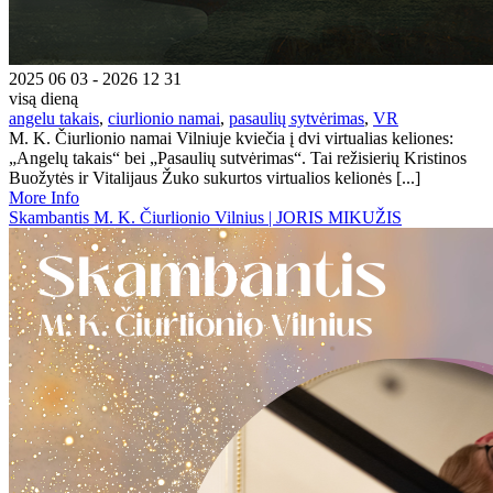
2025 06 03 - 2026 12 31
visą dieną
angelu takais
,
ciurlionio namai
,
pasaulių sytvėrimas
,
VR
M. K. Čiurlionio namai Vilniuje kviečia į dvi virtualias keliones:
„Angelų takais“ bei „Pasaulių sutvėrimas“. Tai režisierių Kristinos
Buožytės ir Vitalijaus Žuko sukurtos virtualios kelionės [...]
More Info
Skambantis M. K. Čiurlionio Vilnius | JORIS MIKUŽIS