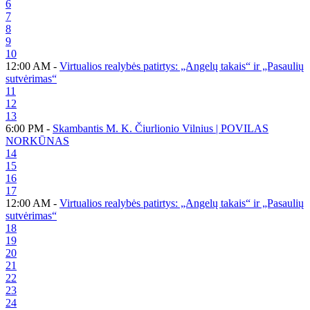
6
7
8
9
10
12:00 AM -
Virtualios realybės patirtys: „Angelų takais“ ir „Pasaulių
sutvėrimas“
11
12
13
6:00 PM -
Skambantis M. K. Čiurlionio Vilnius | POVILAS
NORKŪNAS
14
15
16
17
12:00 AM -
Virtualios realybės patirtys: „Angelų takais“ ir „Pasaulių
sutvėrimas“
18
19
20
21
22
23
24