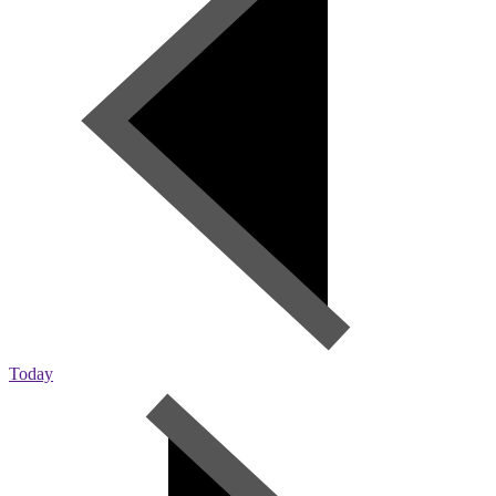
Today