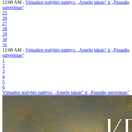
12:00 AM -
Virtualios realybės patirtys: „Angelų takais“ ir „Pasaulių
sutvėrimas“
25
26
27
28
29
30
31
12:00 AM -
Virtualios realybės patirtys: „Angelų takais“ ir „Pasaulių
sutvėrimas“
1
2
3
4
5
6
Virtualios realybės patirtys: „Angelų takais“ ir „Pasaulių sutvėrimas“