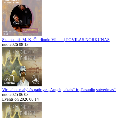
Skambantis M. K. Čiurlionio Vilnius | POVILAS NORKŪNAS
nuo 2026 08 13
Virtualios realybės patirtys: „Angelų takais“ ir „Pasaulių sutvėrimas“
nuo 2025 06 03
Events on 2026 08 14