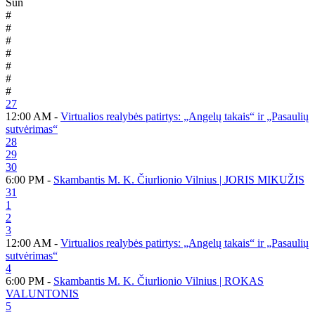
Sun
#
#
#
#
#
#
#
27
12:00 AM -
Virtualios realybės patirtys: „Angelų takais“ ir „Pasaulių
sutvėrimas“
28
29
30
6:00 PM -
Skambantis M. K. Čiurlionio Vilnius | JORIS MIKUŽIS
31
1
2
3
12:00 AM -
Virtualios realybės patirtys: „Angelų takais“ ir „Pasaulių
sutvėrimas“
4
6:00 PM -
Skambantis M. K. Čiurlionio Vilnius | ROKAS
VALUNTONIS
5