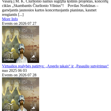
Vasarą į M. K. Čiurlionio namus sugrįžta tęstinis projektas, koncertų
ciklas „Skambantis Čiurlionio Vilnius“! Povilas Norkūnas –
garsėjantis jaunosios kartos koncertuojantis pianistas, kasmet
rengiantis [...]
More Info
Events on 2026 07 27
Virtualios realybės patirtys: „Angelų takais“ ir „Pasaulių sutvėrimas“
nuo 2025 06 03
Events on 2026 07 28