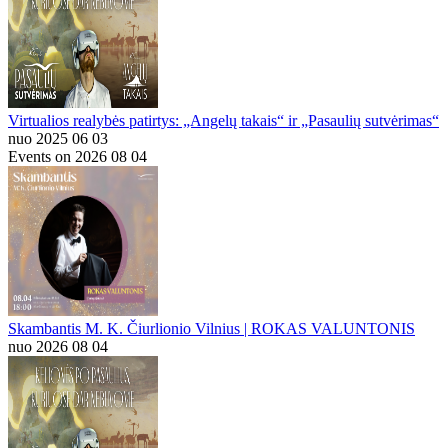
Virtualios realybės patirtys: „Angelų takais“ ir „Pasaulių sutvėrimas“
nuo 2025 06 03
Events on 2026 08 04
Skambantis M. K. Čiurlionio Vilnius | ROKAS VALUNTONIS
nuo 2026 08 04