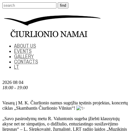
ABOUT US
EVENTS
GALLERY
CONTACTS
LT
2026 08 04
18:00 - 19:00
Vasarą į M. K. Čiurlionio namus sugrįžta tęstinis projektas, koncertų
ciklas „Skambantis Čiurlionio Vilnius“!
„Savo pasirodymų metu R. Valuntonis sugeba įžiebti klausytojų
akyse net ne simpatijos, o didžiulio, entuziastingo susižavėjimo
liepsnas“ – L. Slepkovaitė, žurnalistė, LRT radijo laidos „Muzikinis