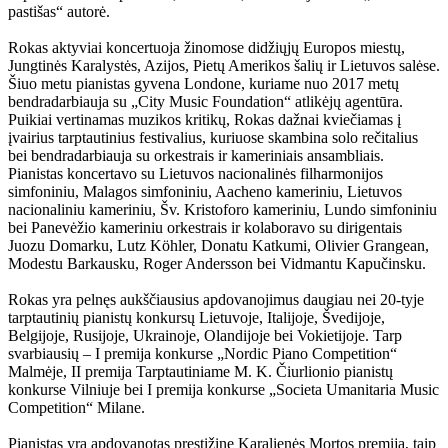
pastišas“ autorė.
Rokas aktyviai koncertuoja žinomose didžiųjų Europos miestų,
Jungtinės Karalystės, Azijos, Pietų Amerikos šalių ir Lietuvos salėse.
Šiuo metu pianistas gyvena Londone, kuriame nuo 2017 metų
bendradarbiauja su „City Music Foundation“ atlikėjų agentūra.
Puikiai vertinamas muzikos kritikų, Rokas dažnai kviečiamas į
įvairius tarptautinius festivalius, kuriuose skambina solo rečitalius
bei bendradarbiauja su orkestrais ir kameriniais ansambliais.
Pianistas koncertavo su Lietuvos nacionalinės filharmonijos
simfoniniu, Malagos simfoniniu, Aacheno kameriniu, Lietuvos
nacionaliniu kameriniu, Šv. Kristoforo kameriniu, Lundo simfoniniu
bei Panevėžio kameriniu orkestrais ir kolaboravo su dirigentais
Juozu Domarku, Lutz Köhler, Donatu Katkumi, Olivier Grangean,
Modestu Barkausku, Roger Andersson bei Vidmantu Kapučinsku.
Rokas yra pelnęs aukščiausius apdovanojimus daugiau nei 20-tyje
tarptautinių pianistų konkursų Lietuvoje, Italijoje, Švedijoje,
Belgijoje, Rusijoje, Ukrainoje, Olandijoje bei Vokietijoje. Tarp
svarbiausių – I premija konkurse „Nordic Piano Competition“
Malmėje, II premija Tarptautiniame M. K. Čiurlionio pianistų
konkurse Vilniuje bei I premija konkurse „Societa Umanitaria Music
Competition“ Milane.
Pianistas yra apdovanotas prestižine Karalienės Mortos premija, taip