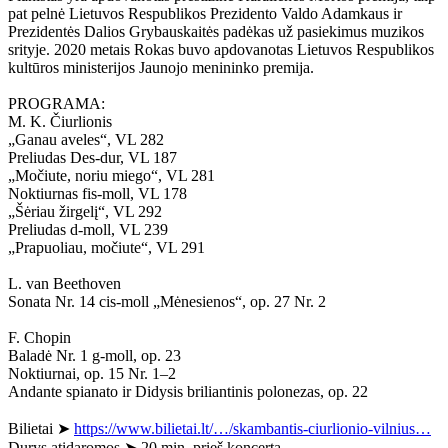
pat pelnė Lietuvos Respublikos Prezidento Valdo Adamkaus ir
Prezidentės Dalios Grybauskaitės padėkas už pasiekimus muzikos
srityje. 2020 metais Rokas buvo apdovanotas Lietuvos Respublikos
kultūros ministerijos Jaunojo menininko premija.
PROGRAMA:
M. K. Čiurlionis
„Ganau aveles“, VL 282
Preliudas Des-dur, VL 187
„Močiute, noriu miego“, VL 281
Noktiurnas fis-moll, VL 178
„Šėriau žirgelį“, VL 292
Preliudas d-moll, VL 239
„Prapuoliau, močiute“, VL 291
L. van Beethoven
Sonata Nr. 14 cis-moll „Mėnesienos“, op. 27 Nr. 2
F. Chopin
Baladė Nr. 1 g-moll, op. 23
Noktiurnai, op. 15 Nr. 1–2
Andante spianato ir Didysis briliantinis polonezas, op. 22
Bilietai ➤
https://www.bilietai.lt/…/skambantis-ciurlionio-vilnius…
Durys atidaromos ➤ 20 min. prieš koncertą.