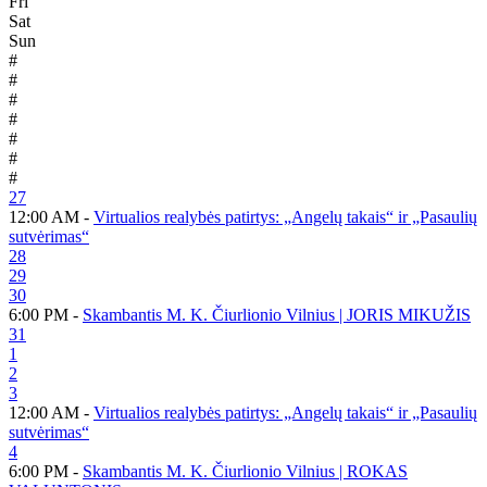
Fri
Sat
Sun
#
#
#
#
#
#
#
27
12:00 AM -
Virtualios realybės patirtys: „Angelų takais“ ir „Pasaulių
sutvėrimas“
28
29
30
6:00 PM -
Skambantis M. K. Čiurlionio Vilnius | JORIS MIKUŽIS
31
1
2
3
12:00 AM -
Virtualios realybės patirtys: „Angelų takais“ ir „Pasaulių
sutvėrimas“
4
6:00 PM -
Skambantis M. K. Čiurlionio Vilnius | ROKAS