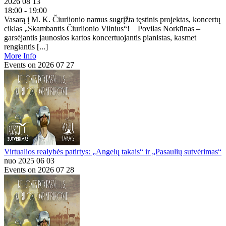
2026 08 13
18:00 - 19:00
Vasarą į M. K. Čiurlionio namus sugrįžta tęstinis projektas, koncertų
ciklas „Skambantis Čiurlionio Vilnius“! Povilas Norkūnas –
garsėjantis jaunosios kartos koncertuojantis pianistas, kasmet
rengiantis [...]
More Info
Events on 2026 07 27
Virtualios realybės patirtys: „Angelų takais“ ir „Pasaulių sutvėrimas“
nuo 2025 06 03
Events on 2026 07 28