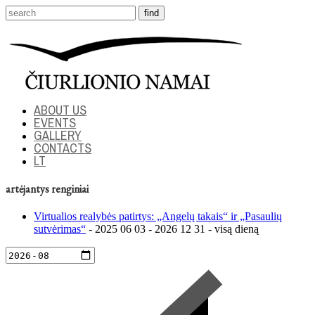
ABOUT US
EVENTS
GALLERY
CONTACTS
LT
artėjantys renginiai
Virtualios realybės patirtys: „Angelų takais“ ir „Pasaulių
sutvėrimas“
- 2025 06 03 - 2026 12 31 - visą dieną