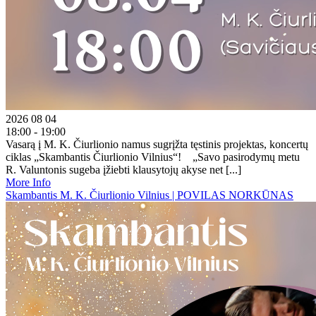
2026 08 04
18:00 - 19:00
Vasarą į M. K. Čiurlionio namus sugrįžta tęstinis projektas, koncertų
ciklas „Skambantis Čiurlionio Vilnius“! „Savo pasirodymų metu
R. Valuntonis sugeba įžiebti klausytojų akyse net [...]
More Info
Skambantis M. K. Čiurlionio Vilnius | POVILAS NORKŪNAS