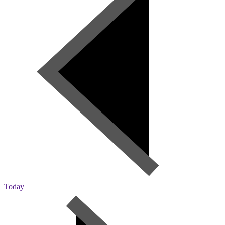
Today