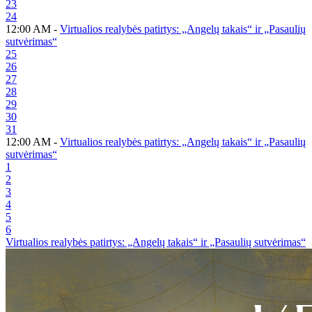
23
24
12:00 AM -
Virtualios realybės patirtys: „Angelų takais“ ir „Pasaulių
sutvėrimas“
25
26
27
28
29
30
31
12:00 AM -
Virtualios realybės patirtys: „Angelų takais“ ir „Pasaulių
sutvėrimas“
1
2
3
4
5
6
Virtualios realybės patirtys: „Angelų takais“ ir „Pasaulių sutvėrimas“