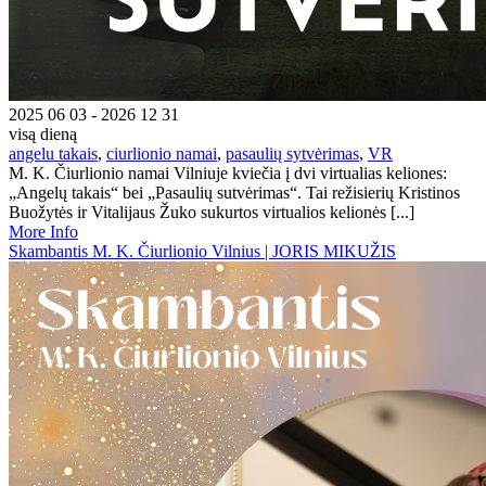
2025 06 03 - 2026 12 31
visą dieną
angelu takais
,
ciurlionio namai
,
pasaulių sytvėrimas
,
VR
M. K. Čiurlionio namai Vilniuje kviečia į dvi virtualias keliones:
„Angelų takais“ bei „Pasaulių sutvėrimas“. Tai režisierių Kristinos
Buožytės ir Vitalijaus Žuko sukurtos virtualios kelionės [...]
More Info
Skambantis M. K. Čiurlionio Vilnius | JORIS MIKUŽIS