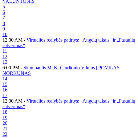
VALUNTONIS
5
6
7
8
9
10
12:00 AM -
Virtualios realybės patirtys: „Angelų takais“ ir „Pasaulių
sutvėrimas“
11
12
13
6:00 PM -
Skambantis M. K. Čiurlionio Vilnius | POVILAS
NORKŪNAS
14
15
16
17
12:00 AM -
Virtualios realybės patirtys: „Angelų takais“ ir „Pasaulių
sutvėrimas“
18
19
20
21
22