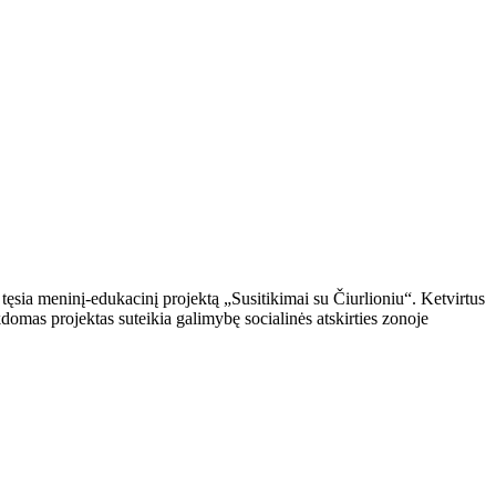
ęsia meninį-edukacinį projektą „Susitikimai su Čiurlioniu“. Ketvirtus
domas projektas suteikia galimybę socialinės atskirties zonoje