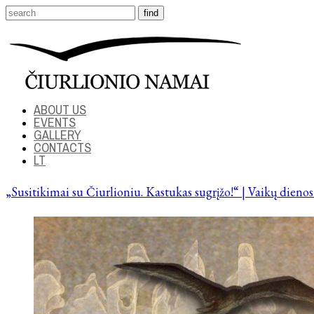
ABOUT US
EVENTS
GALLERY
CONTACTS
LT
„Susitikimai su Čiurlioniu. Kastukas sugrįžo!“ | Vaikų dieno