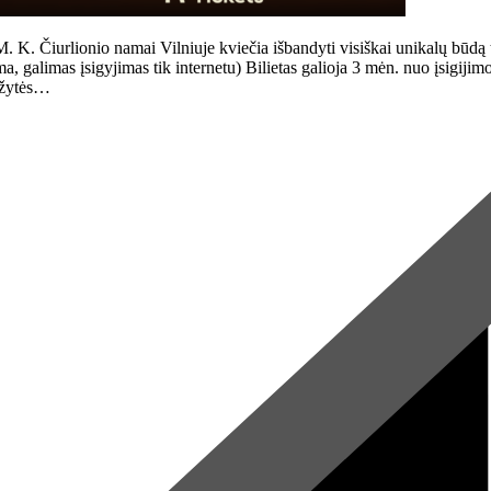
urlionio namai Vilniuje kviečia išbandyti visiškai unikalų būdą tyri
alimas įsigyjimas tik internetu) Bilietas galioja 3 mėn. nuo įsigijimo di
uožytės…