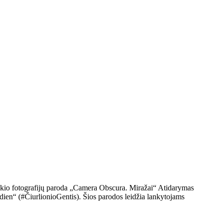
leikio fotografijų paroda „Camera Obscura. Miražai“ Atidarymas
andien“ (#ČiurlionioGentis). Šios parodos leidžia lankytojams