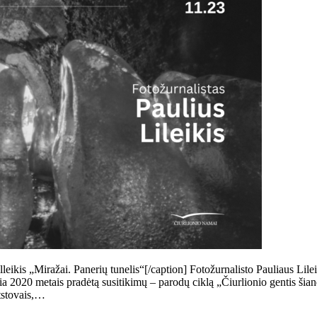
leikis „Miražai. Panerių tunelis“[/caption] Fotožurnalisto Pauliaus Li
ęsia 2020 metais pradėtą susitikimų – parodų ciklą „Čiurlionio gentis ši
atstovais,…