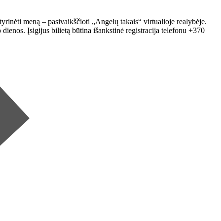
nėti meną – pasivaikščioti „Angelų takais“ virtualioje realybėje.
enos. Įsigijus bilietą būtina išankstinė registracija telefonu +370