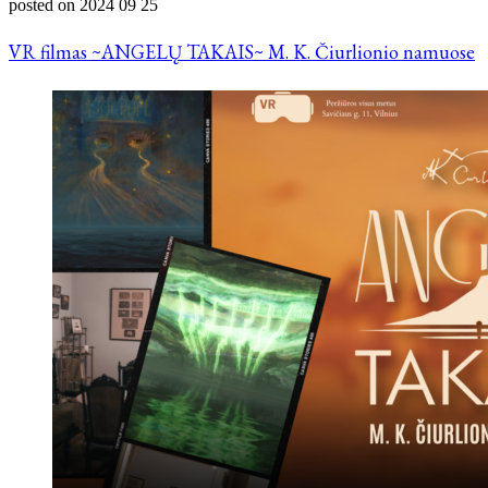
posted on
2024 09 25
VR filmas ~ANGELŲ TAKAIS~ M. K. Čiurlionio namuose