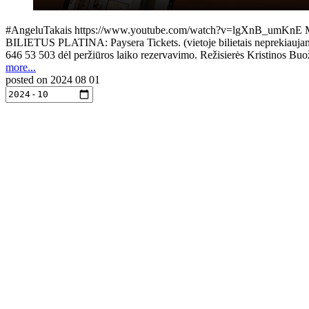
#AngeluTakais https://www.youtube.com/watch?v=lgXnB_umKnE M. K. Či
BILIETUS PLATINA: Paysera Tickets. (vietoje bilietais neprekiaujama, g
646 53 503 dėl peržiūros laiko rezervavimo. Režisierės Kristinos B
more...
posted on
2024 08 01