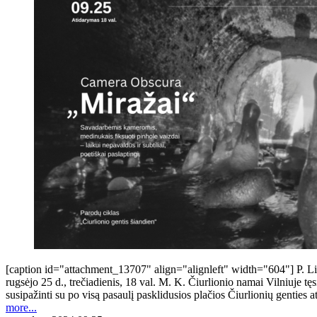
[caption id="attachment_13707" align="alignleft" width="604"] P. Lil
rugsėjo 25 d., trečiadienis, 18 val. M. K. Čiurlionio namai Vilniuje t
susipažinti su po visą pasaulį pasklidusios plačios Čiurlionių genties 
more...