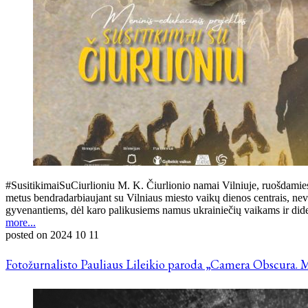
#SusitikimaiSuCiurlioniu M. K. Čiurlionio namai Vilniuje, ruošdamies
metus bendradarbiaujant su Vilniaus miesto vaikų dienos centrais, nev
gyvenantiems, dėl karo palikusiems namus ukrainiečių vaikams ir d
more...
posted on
2024 10 11
Fotožurnalisto Pauliaus Lileikio paroda „Camera Obscura. M