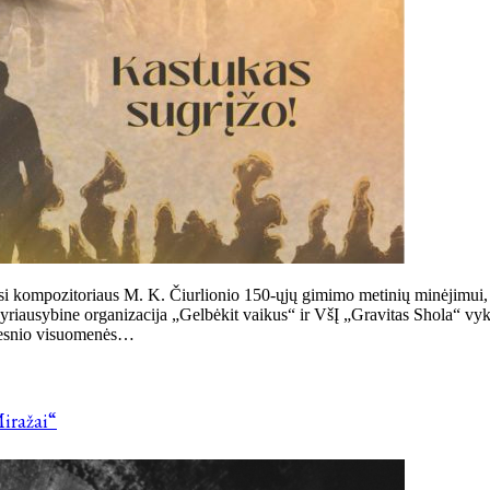
i kompozitoriaus M. K. Čiurlionio 150-ųjų gimimo metinių minėjimui, t
yriausybine organizacija „Gelbėkit vaikus“ ir VšĮ „Gravitas Shola“ vyk
idesnio visuomenės…
iražai“