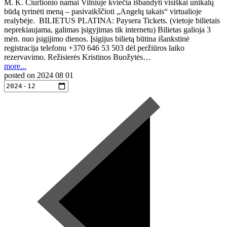
M. K. Čiurlionio namai Vilniuje kviečia išbandyti visiškai unikalų
būdą tyrinėti meną – pasivaikščioti „Angelų takais“ virtualioje
realybėje. BILIETUS PLATINA: Paysera Tickets. (vietoje bilietais
neprekiaujama, galimas įsigyjimas tik internetu) Bilietas galioja 3
mėn. nuo įsigijimo dienos. Įsigijus bilietą būtina išankstinė
registracija telefonu +370 646 53 503 dėl peržiūros laiko
rezervavimo. Režisierės Kristinos Buožytės…
more...
posted on
2024 08 01