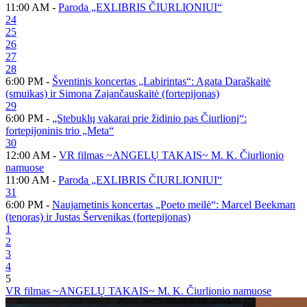
11:00 AM -
Paroda „EXLIBRIS ČIURLIONIUI“
24
25
26
27
28
6:00 PM -
Šventinis koncertas „Labirintas“: Agata Daraškaitė
(smuikas) ir Simona Zajančauskaitė (fortepijonas)
29
6:00 PM -
„Stebuklų vakarai prie židinio pas Čiurlionį“:
fortepijoninis trio „Meta“
30
12:00 AM -
VR filmas ~ANGELŲ TAKAIS~ M. K. Čiurlionio
namuose
11:00 AM -
Paroda „EXLIBRIS ČIURLIONIUI“
31
6:00 PM -
Naujametinis koncertas „Poeto meilė“: Marcel Beekman
(tenoras) ir Justas Šervenikas (fortepijonas)
1
2
3
4
5
VR filmas ~ANGELŲ TAKAIS~ M. K. Čiurlionio namuose