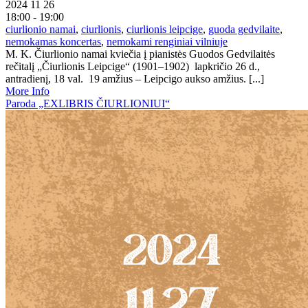
2024 11 26
18:00 - 19:00
ciurlionio namai
,
ciurlionis
,
ciurlionis leipcige
,
guoda gedvilaite
,
nemokamas koncertas
,
nemokami renginiai vilniuje
M. K. Čiurlionio namai kviečia į pianistės Guodos Gedvilaitės
rečitalį „Čiurlionis Leipcige“ (1901–1902) lapkričio 26 d.,
antradienį, 18 val. 19 amžius – Leipcigo aukso amžius. [...]
More Info
Paroda „EXLIBRIS ČIURLIONIUI“