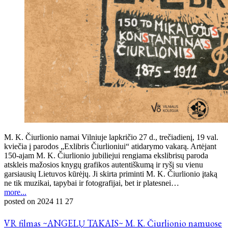
M. K. Čiurlionio namai Vilniuje lapkričio 27 d., trečiadienį, 19 val.
kviečia į parodos „Exlibris Čiurlioniui“ atidarymo vakarą. Artėjant
150-ajam M. K. Čiurlionio jubiliejui rengiama ekslibrisų paroda
atskleis mažosios knygų grafikos autentiškumą ir ryšį su vienu
garsiausių Lietuvos kūrėjų. Ji skirta priminti M. K. Čiurlionio įtaką
ne tik muzikai, tapybai ir fotografijai, bet ir platesnei…
more...
posted on
2024 11 27
VR filmas ~ANGELŲ TAKAIS~ M. K. Čiurlionio namuose