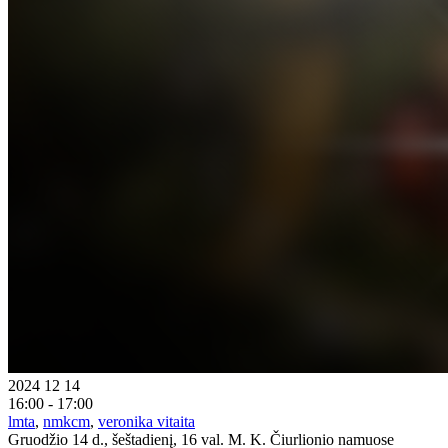
2024 12 14
16:00 - 17:00
lmta
,
nmkcm
,
veronika vitaita
Gruodžio 14 d., šeštadienį, 16 val. M. K. Čiurlionio namuose