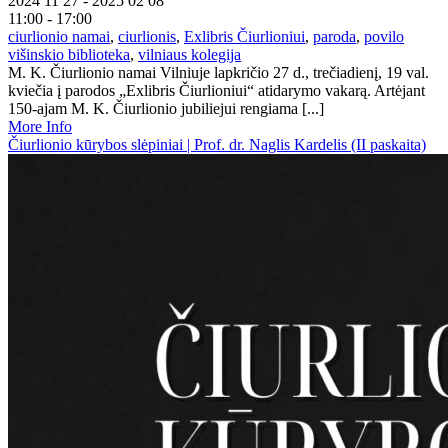
2024 11 27 - 2025 02 08
11:00 - 17:00
ciurlionio namai
,
ciurlionis
,
Exlibris Čiurlioniui
,
paroda
,
povilo
višinskio biblioteka
,
vilniaus kolegija
M. K. Čiurlionio namai Vilniuje lapkričio 27 d., trečiadienį, 19 val.
kviečia į parodos „Exlibris Čiurlioniui“ atidarymo vakarą. Artėjant
150-ajam M. K. Čiurlionio jubiliejui rengiama [...]
More Info
Čiurlionio kūrybos slėpiniai | Prof. dr. Naglis Kardelis (II paskaita)