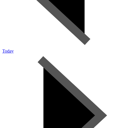
Today