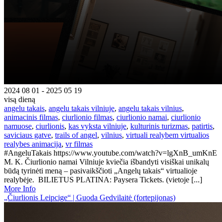
2024 08 01 - 2025 05 19
visą dieną
angelu takais
,
angelu takais vilniuje
,
angelu takais vilnius
,
animacinis filmas
,
ciurlionio filmas
,
ciurlionio namai
,
ciurlionio
namuose
,
ciurlionis
,
kas vyksta vilniuje
,
kulturinis turizmas
,
patirtis
,
saviciaus gatve
,
trails of angel
,
vilnius
,
virtuali realybem virtualios
realybes animacija
,
vr filmas
#AngeluTakais https://www.youtube.com/watch?v=lgXnB_umKnE
M. K. Čiurlionio namai Vilniuje kviečia išbandyti visiškai unikalų
būdą tyrinėti meną – pasivaikščioti „Angelų takais“ virtualioje
realybėje. BILIETUS PLATINA: Paysera Tickets. (vietoje [...]
More Info
„Čiurlionis Leipcige“ | Guoda Gedvilaitė (fortepijonas)