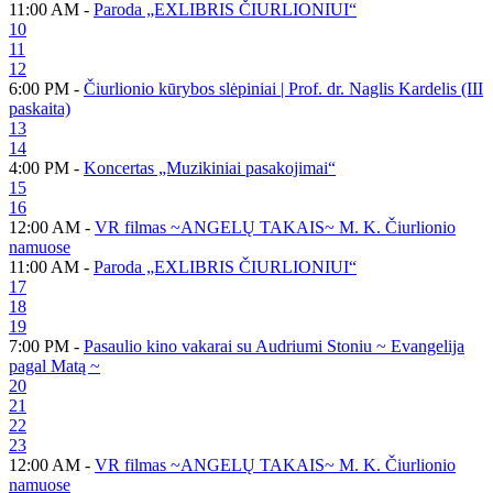
11:00 AM -
Paroda „EXLIBRIS ČIURLIONIUI“
10
11
12
6:00 PM -
Čiurlionio kūrybos slėpiniai | Prof. dr. Naglis Kardelis (III
paskaita)
13
14
4:00 PM -
Koncertas „Muzikiniai pasakojimai“
15
16
12:00 AM -
VR filmas ~ANGELŲ TAKAIS~ M. K. Čiurlionio
namuose
11:00 AM -
Paroda „EXLIBRIS ČIURLIONIUI“
17
18
19
7:00 PM -
Pasaulio kino vakarai su Audriumi Stoniu ~ Evangelija
pagal Matą ~
20
21
22
23
12:00 AM -
VR filmas ~ANGELŲ TAKAIS~ M. K. Čiurlionio
namuose