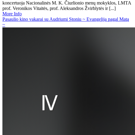
koncertuoja Nacionalinės M. K. Čiurlionio menų mokyklos, LMTA
prof. Veronikos Vitaitės, prof. Aleksandros Žvirblytės ir [...]
More Info
Pasaulio kino vakarai su Audriumi Stoniu ~ Evangelija pagal Matą
~