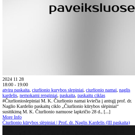
2024 11 28
18:00 - 19:00
atvira paskaita
,
ciurlionio kurybos slepiniai
,
ciurlionio namai
,
naglis
kardelis
,
nemokami renginiai
,
paskaita
,
paskaitu ciklas
#Čiurlionioslepiniai M. K. Čiurlionio namai kviečia į antrąjį prof. dr.
Naglio Kardelio paskaitų ciklo „Čiurlionio kūrybos slėpiniai“
susitikimą M. K. Čiurlionio namuose lapkričio 28 d., [...]
More Info
Čiurlionio kūrybos slėpiniai | Prof. dr. Naglis Kardelis (III paskaita)