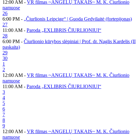
12:00 AM -
VR filmas ~ANGELŲ TAKAIS~ M. K. Čiurlionio
namuose
26
6:00 PM -
„Čiurlionis Leipcige“ | Guoda Gedvilaitė (fortepijonas)
27
11:00 AM -
Paroda „EXLIBRIS ČIURLIONIUI“
28
6:00 PM -
Čiurlionio kūrybos slėpiniai | Prof. dr. Naglis Kardelis (II
paskaita)
29
30
1
2
12:00 AM -
VR filmas ~ANGELŲ TAKAIS~ M. K. Čiurlionio
namuose
11:00 AM -
Paroda „EXLIBRIS ČIURLIONIUI“
3
4
5
6
7
8
9
12:00 AM -
VR filmas ~ANGELŲ TAKAIS~ M. K. Čiurlionio
namuose