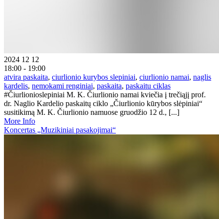
2024 12 12
18:00 - 19:00
atvira paskaita
,
ciurlionio kurybos slepiniai
,
ciurlionio namai
,
naglis
kardelis
,
nemokami renginiai
,
paskaita
,
paskaitu ciklas
#Čiurlionioslepiniai M. K. Čiurlionio namai kviečia į trečiąjį prof.
dr. Naglio Kardelio paskaitų ciklo „Čiurlionio kūrybos slėpiniai“
susitikimą M. K. Čiurlionio namuose gruodžio 12 d., [...]
More Info
Koncertas „Muzikiniai pasakojimai“