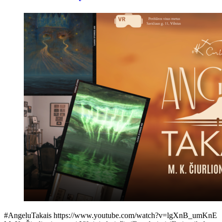
#AngeluTakais https://www.youtube.com/watch?v=lgXnB_umKnE