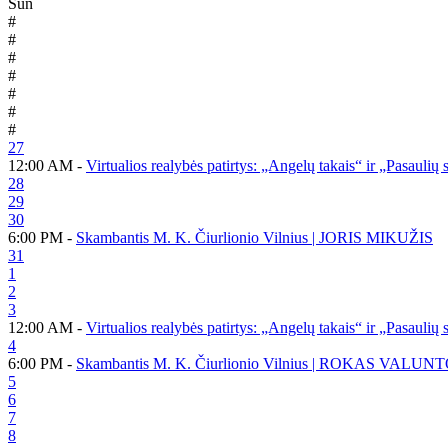
Sun
#
#
#
#
#
#
#
27
12:00 AM -
Virtualios realybės patirtys: „Angelų takais“ ir „Pasaulių
28
29
30
6:00 PM -
Skambantis M. K. Čiurlionio Vilnius | JORIS MIKUŽIS
31
1
2
3
12:00 AM -
Virtualios realybės patirtys: „Angelų takais“ ir „Pasaulių
4
6:00 PM -
Skambantis M. K. Čiurlionio Vilnius | ROKAS VALUN
5
6
7
8