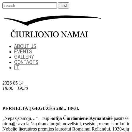
ABOUT US
EVENTS
GALLERY
CONTACTS
LT
2026 05 14
18:00 - 19:30
PERKELTA Į GEGUŽĖS 28d., 18val.
„Nepažįstamoji…“ – taip
Sofija Čiurlionienė-Kymantaitė
pasirašė
pirmąjį savo laišką dramaturgui, novelistui, eseistui, meno istorikui ir
Nobelio literatūros premijos laureatui Romainui Rollandui. 1930-ųjų