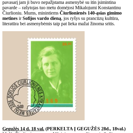
pavasarį jam ji buvo nepažįstama asmenybė su itin įsimintina
pavarde – rašytojas tuo metu domėjosi Mikalojumi Konstantinu
Čiurlioniu. Mums, minintiems
Čiurlionienės 140-ąsias gimimo
metines
ir
Sofijos vardo dieną
, jos ryšys su prancūzų kultūra,
literatūra bei asmenybėmis taip pat lieka mažai žinoma sritis.
Gegužės 14 d. 18 val.
(PERKELTA Į GEGUŽĖS 28d., 18val.)