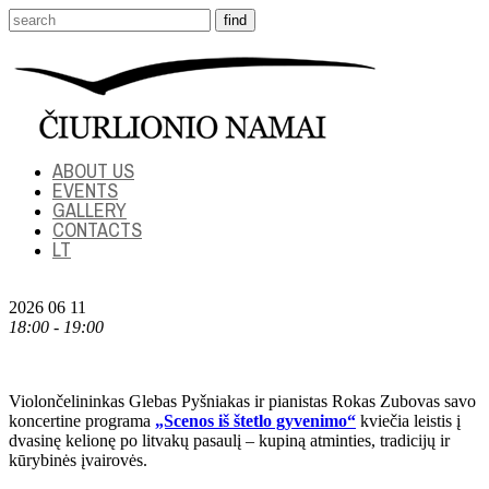
ABOUT US
EVENTS
GALLERY
CONTACTS
LT
2026 06 11
18:00 - 19:00
Violončelininkas Glebas Pyšniakas ir pianistas Rokas Zubovas savo
koncertine programa
„Scenos iš štetlo gyvenimo“
kviečia leistis į
dvasinę kelionę po litvakų pasaulį – kupiną atminties, tradicijų ir
kūrybinės įvairovės.