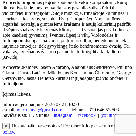
Koncerto programos pagrindą sudaro litvakų kompozitorių, kurių
likimai išsklaidė juos po įvairiausias pasaulio šalis, kūriniai
violončelei ir fortepijonui. Šioje muzikoje, trinančioje kultūrines ir
istorines takoskyras, susipina Rytų Europos žydiškos kultūros
atgarsiai, nostalgija gimtiesiems kraštams ir naujų kultūrinių patirčių
įkvėptos spalvos. Kiekvienas kūrinys – tai vis naujas pasakojimas
apie kasdienį gyvenimą, šventes, ilgesį ir viltį. Violončelės ir
fortepijono dialogas čia tampa jautriu pokalbiu, perteikiančiu tiek
intymias emocijas, tiek gyvybingą štetlo bendruomenės dvasią. Tai
vakaras, kviečiantis iš naujo pasinerti į turtingą litvakų kultūros
paveldą.
Koncerte skambės Josefo Achrono, Anatolijaus Šenderovo, Phillipo
Glasso, Fausto Latėno, Mikalojaus Konstantino Čiurlionio, George
Gershwino, Jasha Heifetzo kūriniai ir jų adaptacijos violončelei ir
fortepijonui.
Įėjimas laisvas.
informacija atnaujinta 2026 07 21 10:50
e-mail:
mkc.namai@gmail.com
|
tel. nr.: +370 646 53 503 |
Savičiaus str. 11, Vilnius |
instagram
|
facebook
|
youtube
This website uses cookies! For more info please refer to
privacy
×
policy.