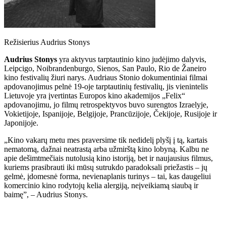
Režisierius Audrius Stonys
Audrius Stonys
yra aktyvus tarptautinio kino judėjimo dalyvis,
Leipcigo, Noibrandenburgo, Sienos, San Paulo, Rio de Žaneiro
kino festivalių žiuri narys. Audriaus Stonio dokumentiniai filmai
apdovanojimus pelnė 19-oje tarptautinių festivalių, jis vienintelis
Lietuvoje yra įvertintas Europos kino akademijos „Felix“
apdovanojimu, jo filmų retrospektyvos buvo surengtos Izraelyje,
Vokietijoje, Ispanijoje, Belgijoje, Prancūzijoje, Čekijoje, Rusijoje ir
Japonijoje.
„Kino vakarų metu mes praversime tik nedidelį plyšį į tą, kartais
nematomą, dažnai neatrastą arba užmirštą kino lobyną. Kalbu ne
apie dešimtmečiais nutolusią kino istoriją, bet ir naujausius filmus,
kuriems prasibrauti iki mūsų sutrukdo paradoksali priežastis – jų
gelmė, įdomesnė forma, nevienaplanis turinys – tai, kas daugeliui
komercinio kino rodytojų kelia alergiją, neįveikiamą siaubą ir
baimę”, – Audrius Stonys.