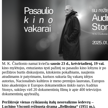
M. K. Čiurlionio namai kviečia
sausio
23 d., ketvirtadienį, 19 val.
kino mylėtojus, entuziastus tęsti pažintį su pasaulio kino lobynu ir po
peržiūros burtis diskusijoms, kitokiems pokalbiams, naujiems
atradimams ir patyrimams, kuriuos sukuria šių vakarų idėjos
autorius, Nacionalinės kultūros ir meno premijos laureatas, Europos
kino akademijos ir Europos dokumentikos tinklo narys Audrius
Stonys, sukūręs virš 20 dokumentinių filmų ir apie 400 televizijos
dokumentinių apybraižų.
Peržiūroje vienas ryškiausių italų neorealizmo šedevrų –
Luchino Visconti režisuota drama „Bellissima“ (1951 m.).