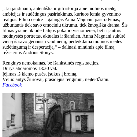
„Tai jaudinanti, autentiška ir gili istorija apie motinos meilę,
ambicijas ir sudėtingus pasirinkimus, kuriuos lemia gyvenimo
realijos. Filmo centre – galingas Anna Magnani pasirodymas,
užburiantis tiek savo emociniu tikrumu, tiek žmogiška drama. Šis
filmas yra ne tik odė Italijos pokario visuomenei, bet ir jautrus
motinystės portretas, aktualus ir šiandien. Anna Magnani sukūrė
vieną iš savo geriausių vaidmenų, perteikdama motinos meilės
sudėtingumą ir desperaciją.“ – dalinasi mintimis apie filmą
režisierius Audrius Stonys.
Renginys nemokamas, be išankstinės registracijos.
Durys atidaromos 18:30 val.
Įėjimas iš kiemo pusės, įsukus į bromą.
Vėluojantys žiūrovai, prasidėjus renginiui, neįleidžiami.
Facebook