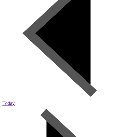
Today