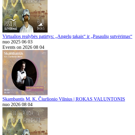
Virtualios realybės patirtys: „Angelų takais“ ir „Pasaulių sutvėrimas“
nuo 2025 06 03
Events on 2026 08 04
Skambantis M. K. Čiurlionio Vilnius | ROKAS VALUNTONIS
nuo 2026 08 04