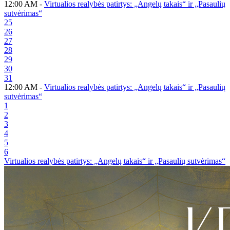
12:00 AM -
Virtualios realybės patirtys: „Angelų takais“ ir „Pasaulių
sutvėrimas“
25
26
27
28
29
30
31
12:00 AM -
Virtualios realybės patirtys: „Angelų takais“ ir „Pasaulių
sutvėrimas“
1
2
3
4
5
6
Virtualios realybės patirtys: „Angelų takais“ ir „Pasaulių sutvėrimas“