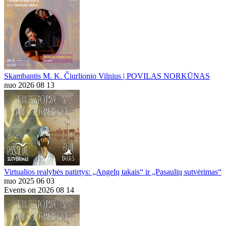
Skambantis M. K. Čiurlionio Vilnius | POVILAS NORKŪNAS
nuo 2026 08 13
Virtualios realybės patirtys: „Angelų takais“ ir „Pasaulių sutvėrimas“
nuo 2025 06 03
Events on 2026 08 14