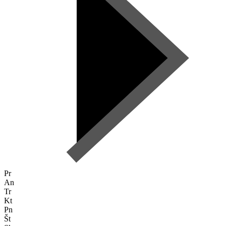
Pr
An
Tr
Kt
Pn
Št