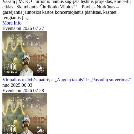
Vasarą į M. K. Čiurlionio namus sugrįžta tęstinis projektas, koncertų
ciklas „Skambantis Čiurlionio Vilnius“! Povilas Norkūnas –
garsėjantis jaunosios kartos koncertuojantis pianistas, kasmet
rengiantis [...]
More Info
Events on 2026 07 27
Virtualios realybės patirtys: „Angelų takais“ ir „Pasaulių sutvėrimas“
nuo 2025 06 03
Events on 2026 07 28