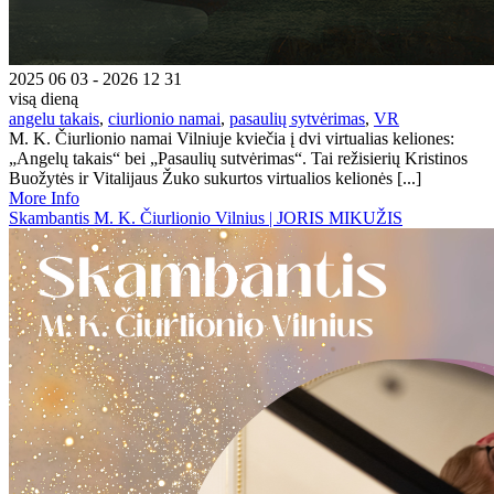
2025 06 03 - 2026 12 31
visą dieną
angelu takais
,
ciurlionio namai
,
pasaulių sytvėrimas
,
VR
M. K. Čiurlionio namai Vilniuje kviečia į dvi virtualias keliones:
„Angelų takais“ bei „Pasaulių sutvėrimas“. Tai režisierių Kristinos
Buožytės ir Vitalijaus Žuko sukurtos virtualios kelionės [...]
More Info
Skambantis M. K. Čiurlionio Vilnius | JORIS MIKUŽIS