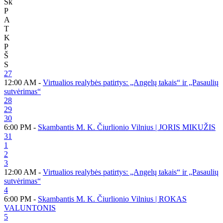
Sk
P
A
T
K
P
Š
S
27
12:00 AM -
Virtualios realybės patirtys: „Angelų takais“ ir „Pasaulių
sutvėrimas“
28
29
30
6:00 PM -
Skambantis M. K. Čiurlionio Vilnius | JORIS MIKUŽIS
31
1
2
3
12:00 AM -
Virtualios realybės patirtys: „Angelų takais“ ir „Pasaulių
sutvėrimas“
4
6:00 PM -
Skambantis M. K. Čiurlionio Vilnius | ROKAS
VALUNTONIS
5