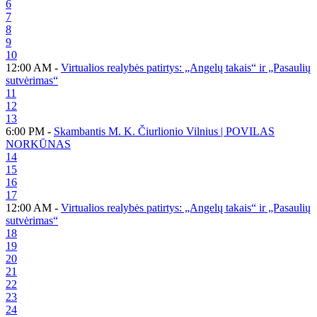
6
7
8
9
10
12:00 AM -
Virtualios realybės patirtys: „Angelų takais“ ir „Pasaulių
sutvėrimas“
11
12
13
6:00 PM -
Skambantis M. K. Čiurlionio Vilnius | POVILAS
NORKŪNAS
14
15
16
17
12:00 AM -
Virtualios realybės patirtys: „Angelų takais“ ir „Pasaulių
sutvėrimas“
18
19
20
21
22
23
24