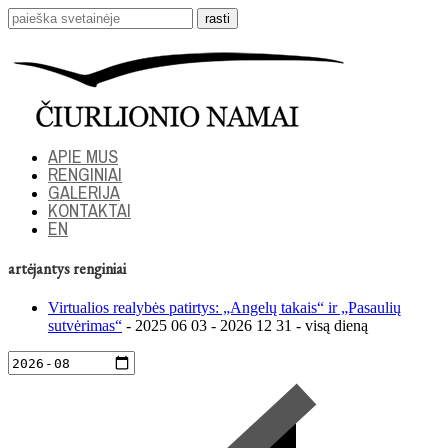
APIE MUS
RENGINIAI
GALERIJA
KONTAKTAI
EN
artėjantys renginiai
Virtualios realybės patirtys: „Angelų takais“ ir „Pasaulių
sutvėrimas“
- 2025 06 03 - 2026 12 31 - visą dieną