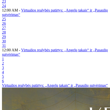
23
24
12:00 AM -
Virtualios realybės patirtys: „Angelų takais“ ir „Pasaulių
sutvėrimas“
25
26
27
28
29
30
31
12:00 AM -
Virtualios realybės patirtys: „Angelų takais“ ir „Pasaulių
sutvėrimas“
1
2
3
4
5
6
Virtualios realybės patirtys: „Angelų takais“ ir „Pasaulių sutvėrimas“