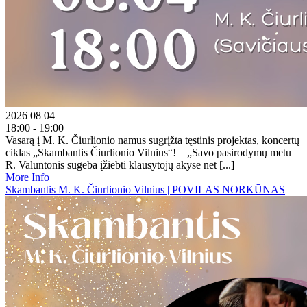
2026 08 04
18:00 - 19:00
Vasarą į M. K. Čiurlionio namus sugrįžta tęstinis projektas, koncertų
ciklas „Skambantis Čiurlionio Vilnius“! „Savo pasirodymų metu
R. Valuntonis sugeba įžiebti klausytojų akyse net [...]
More Info
Skambantis M. K. Čiurlionio Vilnius | POVILAS NORKŪNAS