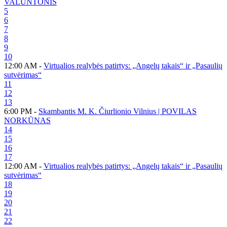
VALUNTONIS
5
6
7
8
9
10
12:00 AM -
Virtualios realybės patirtys: „Angelų takais“ ir „Pasaulių
sutvėrimas“
11
12
13
6:00 PM -
Skambantis M. K. Čiurlionio Vilnius | POVILAS
NORKŪNAS
14
15
16
17
12:00 AM -
Virtualios realybės patirtys: „Angelų takais“ ir „Pasaulių
sutvėrimas“
18
19
20
21
22