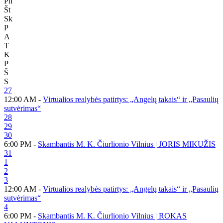
Pn
Št
Sk
P
A
T
K
P
Š
S
27
12:00 AM -
Virtualios realybės patirtys: „Angelų takais“ ir „Pasaulių
sutvėrimas“
28
29
30
6:00 PM -
Skambantis M. K. Čiurlionio Vilnius | JORIS MIKUŽIS
31
1
2
3
12:00 AM -
Virtualios realybės patirtys: „Angelų takais“ ir „Pasaulių
sutvėrimas“
4
6:00 PM -
Skambantis M. K. Čiurlionio Vilnius | ROKAS