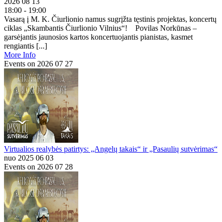
2026 08 13
18:00 - 19:00
Vasarą į M. K. Čiurlionio namus sugrįžta tęstinis projektas, koncertų
ciklas „Skambantis Čiurlionio Vilnius“! Povilas Norkūnas –
garsėjantis jaunosios kartos koncertuojantis pianistas, kasmet
rengiantis [...]
More Info
Events on 2026 07 27
Virtualios realybės patirtys: „Angelų takais“ ir „Pasaulių sutvėrimas“
nuo 2025 06 03
Events on 2026 07 28