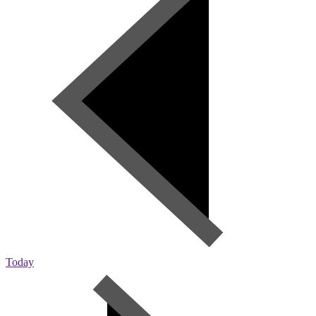
Today