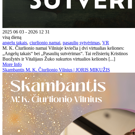
2025 06 03 - 2026 12 31
visą dieną
angelu takais
,
ciurlionio namai
,
pasaulių sytvėrimas
,
VR
M. K. Čiurlionio namai Vilniuje kviečia į dvi virtualias keliones:
„Angelų takais“ bei „Pasaulių sutvėrimas“. Tai režisierių Kristinos
Buožytės ir Vitalijaus Žuko sukurtos virtualios kelionės [...]
More Info
Skambantis M. K. Čiurlionio Vilnius | JORIS MIKUŽIS