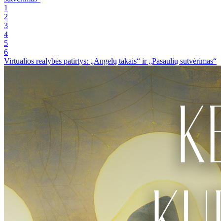
1
2
3
4
5
6
Virtualios realybės patirtys: „Angelų takais“ ir „Pasaulių sutvėrimas“