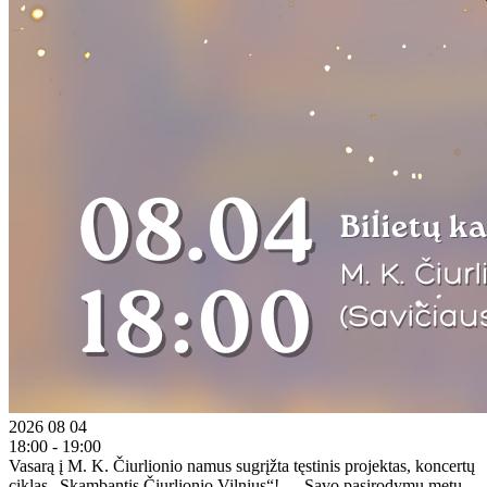
2026 08 04
18:00 - 19:00
Vasarą į M. K. Čiurlionio namus sugrįžta tęstinis projektas, koncertų
ciklas „Skambantis Čiurlionio Vilnius“! „Savo pasirodymų metu