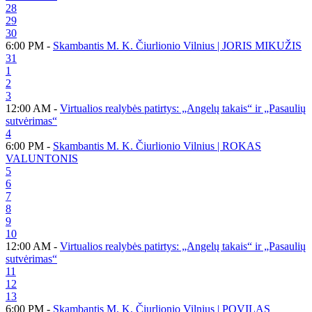
28
29
30
6:00 PM -
Skambantis M. K. Čiurlionio Vilnius | JORIS MIKUŽIS
31
1
2
3
12:00 AM -
Virtualios realybės patirtys: „Angelų takais“ ir „Pasaulių
sutvėrimas“
4
6:00 PM -
Skambantis M. K. Čiurlionio Vilnius | ROKAS
VALUNTONIS
5
6
7
8
9
10
12:00 AM -
Virtualios realybės patirtys: „Angelų takais“ ir „Pasaulių
sutvėrimas“
11
12
13
6:00 PM -
Skambantis M. K. Čiurlionio Vilnius | POVILAS