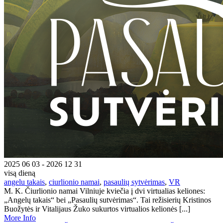
2025 06 03 - 2026 12 31
visą dieną
angelu takais
,
ciurlionio namai
,
pasaulių sytvėrimas
,
VR
M. K. Čiurlionio namai Vilniuje kviečia į dvi virtualias keliones:
„Angelų takais“ bei „Pasaulių sutvėrimas“. Tai režisierių Kristinos
Buožytės ir Vitalijaus Žuko sukurtos virtualios kelionės [...]
More Info