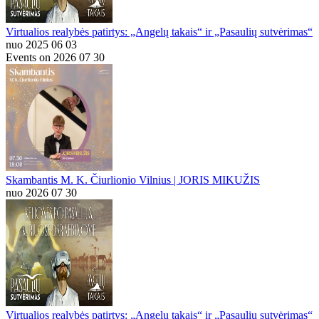
Virtualios realybės patirtys: „Angelų takais“ ir „Pasaulių sutvėrimas“
nuo 2025 06 03
Events on 2026 07 30
Skambantis M. K. Čiurlionio Vilnius | JORIS MIKUŽIS
nuo 2026 07 30
Virtualios realybės patirtys: „Angelų takais“ ir „Pasaulių sutvėrimas“