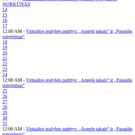
NORKŪNAS
14
15
16
17
12:00 AM -
Virtualios realybės patirtys: „Angelų takais“ ir „Pasaulių
sutvėrimas“
18
19
20
21
22
23
24
12:00 AM -
Virtualios realybės patirtys: „Angelų takais“ ir „Pasaulių
sutvėrimas“
25
26
27
28
29
30
31
12:00 AM -
Virtualios realybės patirtys: „Angelų takais“ ir „Pasaulių
sutvėrimas“