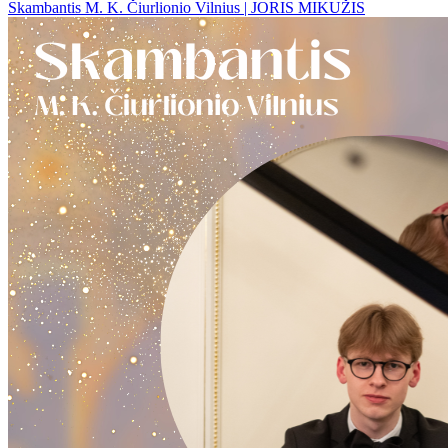
Skambantis M. K. Čiurlionio Vilnius | JORIS MIKUŽIS