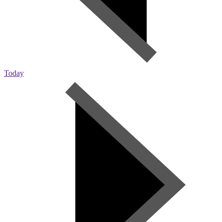
Today